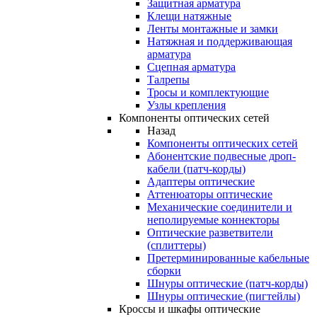
Защитная арматура
Клещи натяжные
Ленты монтажные и замки
Натяжная и поддерживающая
арматура
Сцепная арматура
Талрепы
Тросы и комплектующие
Узлы крепления
Компоненты оптических сетей
Назад
Компоненты оптических сетей
Абонентские подвесные дроп-
кабели (патч-корды)
Адаптеры оптические
Аттенюаторы оптические
Механические соединители и
неполируемые коннекторы
Оптические разветвители
(сплиттеры)
Претерминированные кабельные
сборки
Шнуры оптические (патч-корды)
Шнуры оптические (пигтейлы)
Кроссы и шкафы оптические