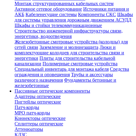
Монтаж структурированных кабельных систем
Активное сетевое оборудование
Источники питания и
АКБ
Кабеленесущие системы
Компоненты СКС
Шкафы
для системы управления дорожным движением АСУДД
Шкафы и стойки телекоммуникационные
Строительство инженерной инфраструктуры связи,
энергетики, водоотведения
Железобетонные смотровые устройства (колодцы) для
сетей связи
Заземление и молниезащита
Люки и
комплектующие колодцев для строительства связи и
энергетики
Плиты для строительства кабельной
канализации
Полимерные смотровые устройства
Специальный инвентарь для монтажа кабеля
Средства
ограждения и оповещения
Трубы и аксессуары
различного назначения
Фундаменты бетонные и
железобетонные
Пассивные оптические компоненты
Адаптеры оптические
Пигтейлы оптические
Патч-корды
MPO патч-корды
Коннекторы оптические
Сплиттеры оптические
Аттенюаторы
КДЗС