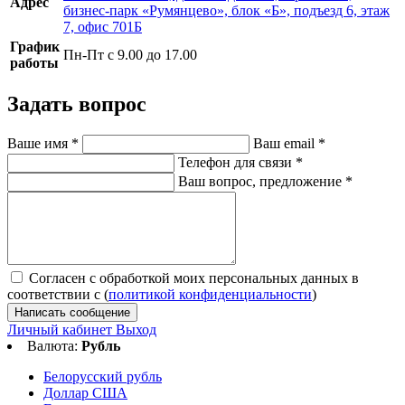
Адрес
бизнес-парк «Румянцево», блок «Б», подъезд 6, этаж
7, офис 701Б
График
Пн-Пт с 9.00 до 17.00
работы
Задать вопрос
Ваше имя
*
Ваш email
*
Телефон для связи
*
Ваш вопрос, предложение
*
Согласен с обработкой моих персональных данных в
соответствии с (
политикой конфиденциальности
)
Написать сообщение
Личный кабинет
Выход
Валюта:
Рубль
Белорусский рубль
Доллар США