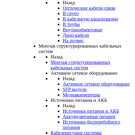
Назад
Оптические кабели связи
В грунт
В кабельную канализацию
В трубы
Внутриобъектовые
Дроп-кабели
На подвес
Монтаж структурированных кабельных
систем
Назад
Монтаж структурированных
кабельных систем
Активное сетевое оборудование
Назад
Активное сетевое оборудование
SFP модули
Медиаконвертеры
Источники питания и АКБ
Назад
Источники питания и АКБ
Аккумуляторные батареи
Источники бесперебойного
питания
Кабеленесущие системы