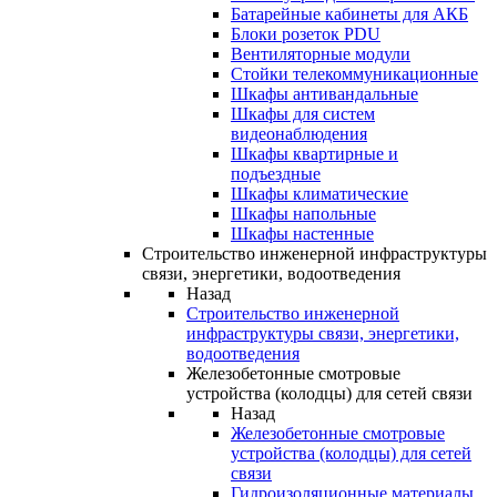
Батарейные кабинеты для АКБ
Блоки розеток PDU
Вентиляторные модули
Стойки телекоммуникационные
Шкафы антивандальные
Шкафы для систем
видеонаблюдения
Шкафы квартирные и
подъездные
Шкафы климатические
Шкафы напольные
Шкафы настенные
Строительство инженерной инфраструктуры
связи, энергетики, водоотведения
Назад
Строительство инженерной
инфраструктуры связи, энергетики,
водоотведения
Железобетонные смотровые
устройства (колодцы) для сетей связи
Назад
Железобетонные смотровые
устройства (колодцы) для сетей
связи
Гидроизоляционные материалы