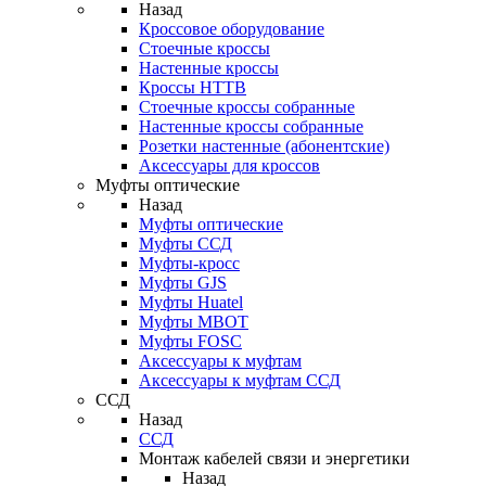
Назад
Кроссовое оборудование
Стоечные кроссы
Настенные кроссы
Кроссы HTTB
Стоечные кроссы собранные
Настенные кроссы собранные
Розетки настенные (абонентские)
Аксессуары для кроссов
Муфты оптические
Назад
Муфты оптические
Муфты ССД
Муфты-кросс
Муфты GJS
Муфты Huatel
Муфты МВОТ
Муфты FOSC
Аксессуары к муфтам
Аксессуары к муфтам ССД
ССД
Назад
ССД
Монтаж кабелей связи и энергетики
Назад