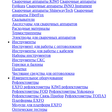
Сварочные аппараты KIWI
Сварочные аппараты
Fujikura
Сварочные аппараты INNO Instrument
Сварочные аппараты ShinewayTech
Cварочные
аппараты FiberFox
Скалыватели
Аксессуары для сварочных аппаратов
Расходные материалы
Термострипперы
Электроды для сварочных аппаратов
Инструменты
Инструмент для работы с оптоволокном
Инструменты для работы с кабелем
Наборы инструментов
Инструменты СКС
Горелки и балоны
Палатки
Чистящие средства для оптоволокна
Измерительное оборудование
Рефлектометры
EXFO рефлектометры
KIWI рефлектометры
Рефлектометры FOD
Рефлектометры Yokogawa
Рефлектометры Связь Прибор
Рефлектометры ТОПАЗ
Платформы EXFO
Модули для платформ EXFO
Оптические тестеры