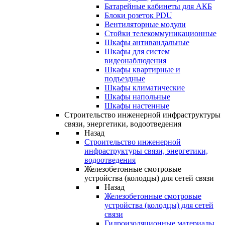
Батарейные кабинеты для АКБ
Блоки розеток PDU
Вентиляторные модули
Стойки телекоммуникационные
Шкафы антивандальные
Шкафы для систем
видеонаблюдения
Шкафы квартирные и
подъездные
Шкафы климатические
Шкафы напольные
Шкафы настенные
Строительство инженерной инфраструктуры
связи, энергетики, водоотведения
Назад
Строительство инженерной
инфраструктуры связи, энергетики,
водоотведения
Железобетонные смотровые
устройства (колодцы) для сетей связи
Назад
Железобетонные смотровые
устройства (колодцы) для сетей
связи
Гидроизоляционные материалы