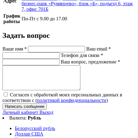
Адрес
бизнес-парк «Румянцево», блок «Б», подъезд 6, этаж
7, офис 701Б
График
Пн-Пт с 9.00 до 17.00
работы
Задать вопрос
Ваше имя
*
Ваш email
*
Телефон для связи
*
Ваш вопрос, предложение
*
Согласен с обработкой моих персональных данных в
соответствии с (
политикой конфиденциальности
)
Написать сообщение
Личный кабинет
Выход
Валюта:
Рубль
Белорусский рубль
Доллар США