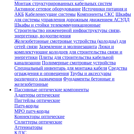
Монтаж структурированных кабельных систем
Активное сетевое оборудование
Источники питания и
АКБ
Кабеленесущие системы
Компоненты СКС
Шкафы
для системы управления дорожным движением АСУДД
Шкафы и стойки телекоммуникационные
Строительство инженерной инфраструктуры связи,
энергетики, водоотведения
Железобетонные смотровые устройства (колодцы) для
сетей связи
Заземление и молниезащита
Люки и
комплектующие колодцев для строительства связи и
энергетики
Плиты для строительства кабельной
канализации
Полимерные смотровые устройства
Специальный инвентарь для монтажа кабеля
Средства
ограждения и оповещения
Трубы и аксессуары
различного назначения
Фундаменты бетонные и
железобетонные
Пассивные оптические компоненты
Адаптеры оптические
Пигтейлы оптические
Патч-корды
MPO патч-корды
Коннекторы оптические
Сплиттеры оптические
Аттенюаторы
КДЗС