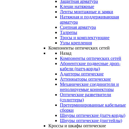
Защитная арматура
Клещи натяжные
Ленты монтажные и замки
Натяжная и поддерживающая
арматура
Сцепная арматура
Талрепы
Тросы и комплектующие
Узлы крепления
Компоненты оптических сетей
Назад
Компоненты оптических сетей
Абонентские подвесные дроп-
кабели (патч-корды)
Адаптеры оптические
Аттенюаторы оптические
Механические соединители и
неполируемые коннекторы
Оптические разветвители
(сплиттеры)
Претерминированные кабельные
сборки
Шнуры оптические (патч-корды)
Шнуры оптические (пигтейлы)
Кроссы и шкафы оптические