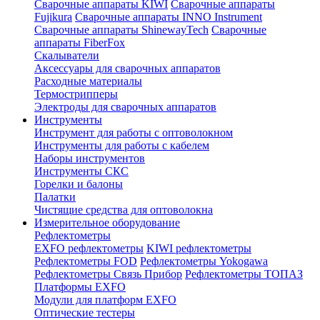
Сварочные аппараты KIWI
Сварочные аппараты
Fujikura
Сварочные аппараты INNO Instrument
Сварочные аппараты ShinewayTech
Cварочные
аппараты FiberFox
Скалыватели
Аксессуары для сварочных аппаратов
Расходные материалы
Термострипперы
Электроды для сварочных аппаратов
Инструменты
Инструмент для работы с оптоволокном
Инструменты для работы с кабелем
Наборы инструментов
Инструменты СКС
Горелки и балоны
Палатки
Чистящие средства для оптоволокна
Измерительное оборудование
Рефлектометры
EXFO рефлектометры
KIWI рефлектометры
Рефлектометры FOD
Рефлектометры Yokogawa
Рефлектометры Связь Прибор
Рефлектометры ТОПАЗ
Платформы EXFO
Модули для платформ EXFO
Оптические тестеры