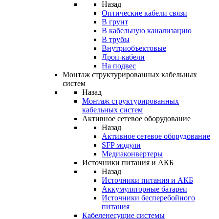
Назад
Оптические кабели связи
В грунт
В кабельную канализацию
В трубы
Внутриобъектовые
Дроп-кабели
На подвес
Монтаж структурированных кабельных
систем
Назад
Монтаж структурированных
кабельных систем
Активное сетевое оборудование
Назад
Активное сетевое оборудование
SFP модули
Медиаконвертеры
Источники питания и АКБ
Назад
Источники питания и АКБ
Аккумуляторные батареи
Источники бесперебойного
питания
Кабеленесущие системы