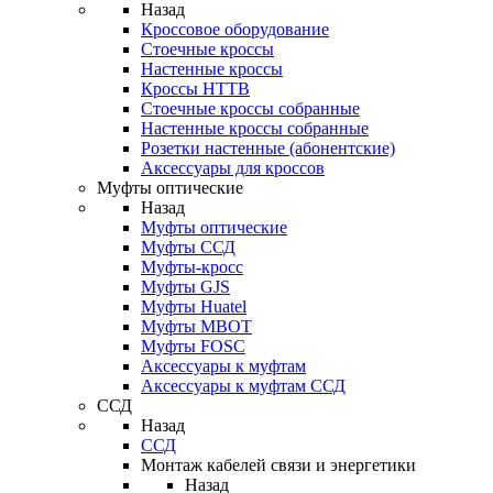
Назад
Кроссовое оборудование
Стоечные кроссы
Настенные кроссы
Кроссы HTTB
Стоечные кроссы собранные
Настенные кроссы собранные
Розетки настенные (абонентские)
Аксессуары для кроссов
Муфты оптические
Назад
Муфты оптические
Муфты ССД
Муфты-кросс
Муфты GJS
Муфты Huatel
Муфты МВОТ
Муфты FOSC
Аксессуары к муфтам
Аксессуары к муфтам ССД
ССД
Назад
ССД
Монтаж кабелей связи и энергетики
Назад