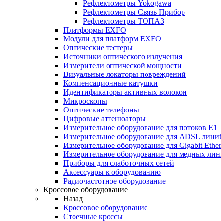
Рефлектометры Yokogawa
Рефлектометры Связь Прибор
Рефлектометры ТОПАЗ
Платформы EXFO
Модули для платформ EXFO
Оптические тестеры
Источники оптического излучения
Измерители оптической мощности
Визуальные локаторы повреждений
Компенсационные катушки
Идентификаторы активных волокон
Микроскопы
Оптические телефоны
Цифровые аттенюаторы
Измерительное оборудование для потоков Е1
Измерительное оборудование для ADSL лини
Измерительное оборудование для Gigabit Ether
Измерительное оборудование для медных ли
Приборы для слаботочных сетей
Аксессуары к оборудованию
Радиочастотное оборудование
Кроссовое оборудование
Назад
Кроссовое оборудование
Стоечные кроссы