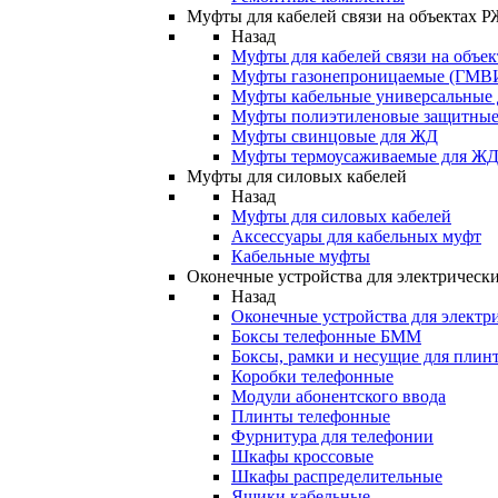
Муфты для кабелей связи на объектах 
Назад
Муфты для кабелей связи на объе
Муфты газонепроницаемые (ГМВ
Муфты кабельные универсальные
Муфты полиэтиленовые защитны
Муфты свинцовые для ЖД
Муфты термоусаживаемые для Ж
Муфты для силовых кабелей
Назад
Муфты для силовых кабелей
Аксессуары для кабельных муфт
Кабельные муфты
Оконечные устройства для электрически
Назад
Оконечные устройства для электри
Боксы телефонные БММ
Боксы, рамки и несущие для плин
Коробки телефонные
Модули абонентского ввода
Плинты телефонные
Фурнитура для телефонии
Шкафы кроссовые
Шкафы распределительные
Ящики кабельные