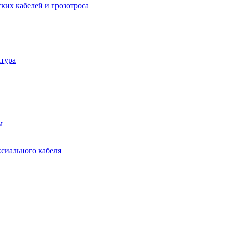
ких кабелей и грозотроса
тура
м
ксиального кабеля