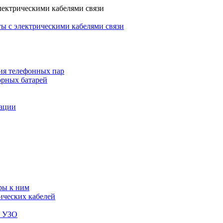
лектрическими кабелями связи
ы с электрическими кабелями связи
ия телефонных пар
орных батарей
зации
ры к ним
ических кабелей
я УЗО