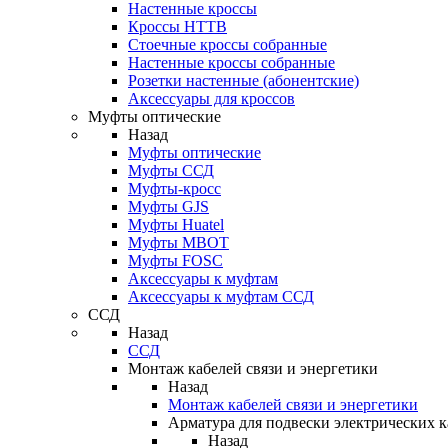
Настенные кроссы
Кроссы HTTB
Стоечные кроссы собранные
Настенные кроссы собранные
Розетки настенные (абонентские)
Аксессуары для кроссов
Муфты оптические
Назад
Муфты оптические
Муфты ССД
Муфты-кросс
Муфты GJS
Муфты Huatel
Муфты МВОТ
Муфты FOSC
Аксессуары к муфтам
Аксессуары к муфтам ССД
ССД
Назад
ССД
Монтаж кабелей связи и энергетики
Назад
Монтаж кабелей связи и энергетики
Арматура для подвески электрических к
Назад