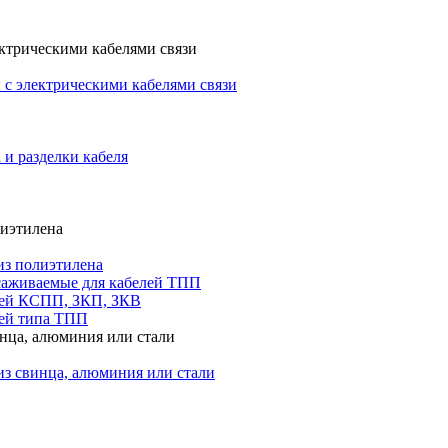
ктрическими кабелями связи
с электрическими кабелями связи
 и разделки кабеля
лиэтилена
из полиэтилена
саживаемые для кабелей ТПП
лей КСПП, ЗКП, ЗКВ
ей типа ТПП
инца, алюминия или стали
из свинца, алюминия или стали