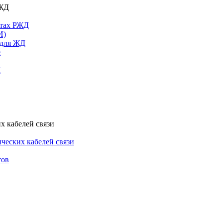
РЖД
ктах РЖД
И)
 для ЖД
е
Д
х кабелей связи
ческих кабелей связи
тов