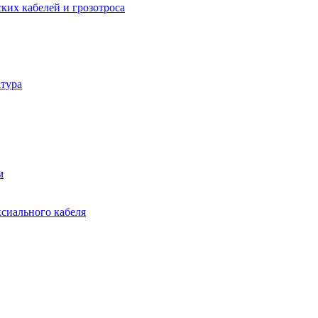
ких кабелей и грозотроса
тура
м
ксиального кабеля