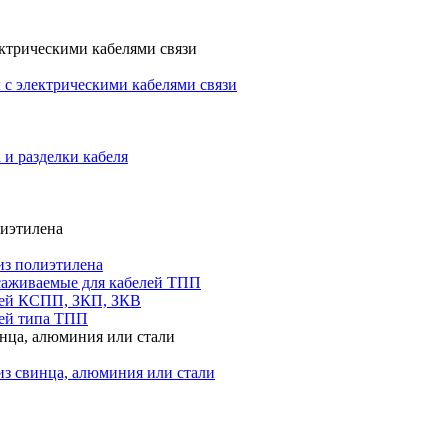
ктрическими кабелями связи
с электрическими кабелями связи
 и разделки кабеля
лиэтилена
из полиэтилена
саживаемые для кабелей ТПП
лей КСПП, ЗКП, ЗКВ
ей типа ТПП
инца, алюминия или стали
из свинца, алюминия или стали