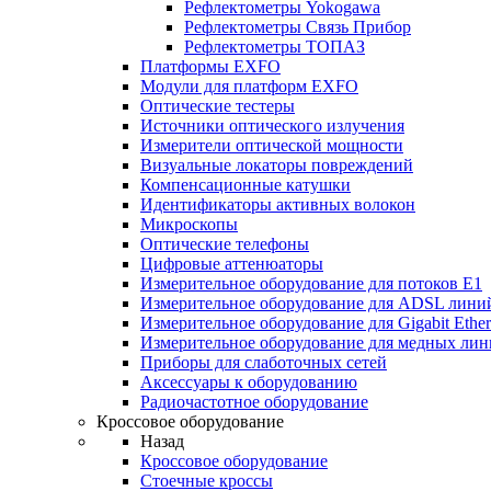
Рефлектометры Yokogawa
Рефлектометры Связь Прибор
Рефлектометры ТОПАЗ
Платформы EXFO
Модули для платформ EXFO
Оптические тестеры
Источники оптического излучения
Измерители оптической мощности
Визуальные локаторы повреждений
Компенсационные катушки
Идентификаторы активных волокон
Микроскопы
Оптические телефоны
Цифровые аттенюаторы
Измерительное оборудование для потоков Е1
Измерительное оборудование для ADSL лини
Измерительное оборудование для Gigabit Ether
Измерительное оборудование для медных ли
Приборы для слаботочных сетей
Аксессуары к оборудованию
Радиочастотное оборудование
Кроссовое оборудование
Назад
Кроссовое оборудование
Стоечные кроссы