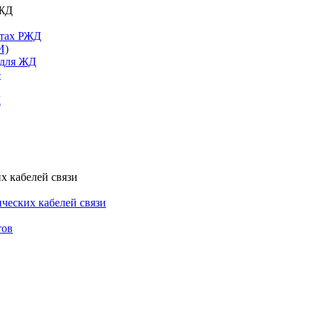
РЖД
ктах РЖД
И)
 для ЖД
е
Д
х кабелей связи
ческих кабелей связи
тов