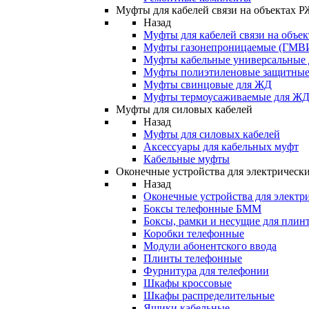
Муфты для кабелей связи на объектах 
Назад
Муфты для кабелей связи на объе
Муфты газонепроницаемые (ГМВ
Муфты кабельные универсальные
Муфты полиэтиленовые защитны
Муфты свинцовые для ЖД
Муфты термоусаживаемые для Ж
Муфты для силовых кабелей
Назад
Муфты для силовых кабелей
Аксессуары для кабельных муфт
Кабельные муфты
Оконечные устройства для электрически
Назад
Оконечные устройства для электри
Боксы телефонные БММ
Боксы, рамки и несущие для плин
Коробки телефонные
Модули абонентского ввода
Плинты телефонные
Фурнитура для телефонии
Шкафы кроссовые
Шкафы распределительные
Ящики кабельные