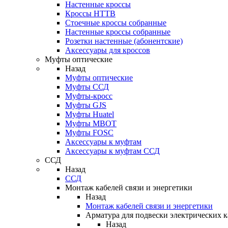
Настенные кроссы
Кроссы HTTB
Стоечные кроссы собранные
Настенные кроссы собранные
Розетки настенные (абонентские)
Аксессуары для кроссов
Муфты оптические
Назад
Муфты оптические
Муфты ССД
Муфты-кросс
Муфты GJS
Муфты Huatel
Муфты МВОТ
Муфты FOSC
Аксессуары к муфтам
Аксессуары к муфтам ССД
ССД
Назад
ССД
Монтаж кабелей связи и энергетики
Назад
Монтаж кабелей связи и энергетики
Арматура для подвески электрических к
Назад