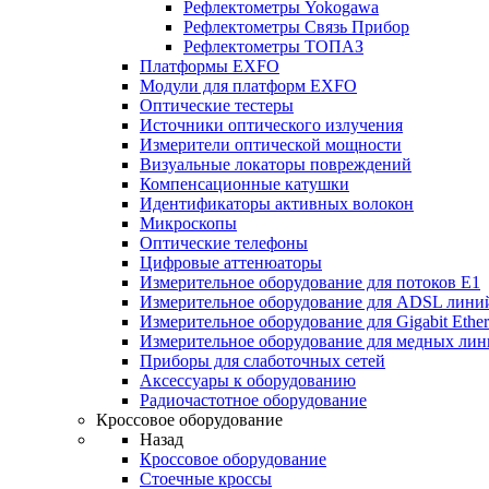
Рефлектометры Yokogawa
Рефлектометры Связь Прибор
Рефлектометры ТОПАЗ
Платформы EXFO
Модули для платформ EXFO
Оптические тестеры
Источники оптического излучения
Измерители оптической мощности
Визуальные локаторы повреждений
Компенсационные катушки
Идентификаторы активных волокон
Микроскопы
Оптические телефоны
Цифровые аттенюаторы
Измерительное оборудование для потоков Е1
Измерительное оборудование для ADSL лини
Измерительное оборудование для Gigabit Ether
Измерительное оборудование для медных ли
Приборы для слаботочных сетей
Аксессуары к оборудованию
Радиочастотное оборудование
Кроссовое оборудование
Назад
Кроссовое оборудование
Стоечные кроссы