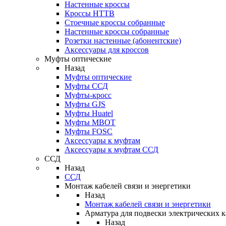
Настенные кроссы
Кроссы HTTB
Стоечные кроссы собранные
Настенные кроссы собранные
Розетки настенные (абонентские)
Аксессуары для кроссов
Муфты оптические
Назад
Муфты оптические
Муфты ССД
Муфты-кросс
Муфты GJS
Муфты Huatel
Муфты МВОТ
Муфты FOSC
Аксессуары к муфтам
Аксессуары к муфтам ССД
ССД
Назад
ССД
Монтаж кабелей связи и энергетики
Назад
Монтаж кабелей связи и энергетики
Арматура для подвески электрических к
Назад