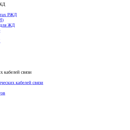
РЖД
ктах РЖД
И)
 для ЖД
е
Д
х кабелей связи
ческих кабелей связи
тов