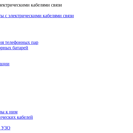
лектрическими кабелями связи
ы с электрическими кабелями связи
ия телефонных пар
орных батарей
зации
ры к ним
ических кабелей
я УЗО