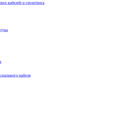
ких кабелей и грозотроса
тура
м
ксиального кабеля