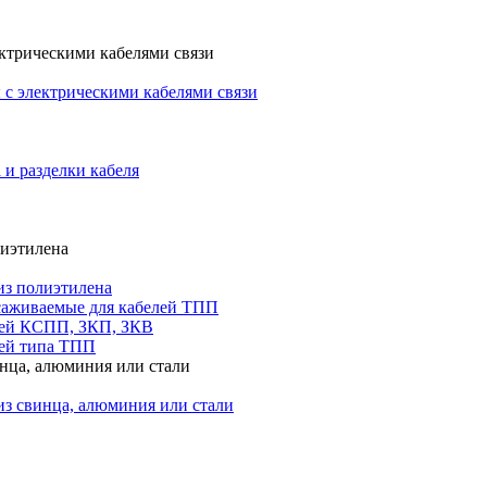
ктрическими кабелями связи
с электрическими кабелями связи
 и разделки кабеля
лиэтилена
из полиэтилена
саживаемые для кабелей ТПП
лей КСПП, ЗКП, ЗКВ
ей типа ТПП
инца, алюминия или стали
из свинца, алюминия или стали