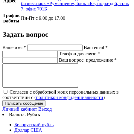
Адрес
бизнес-парк «Румянцево», блок «Б», подъезд 6, этаж
7, офис 701Б
График
Пн-Пт с 9.00 до 17.00
работы
Задать вопрос
Ваше имя
*
Ваш email
*
Телефон для связи
*
Ваш вопрос, предложение
*
Согласен с обработкой моих персональных данных в
соответствии с (
политикой конфиденциальности
)
Написать сообщение
Личный кабинет
Выход
Валюта:
Рубль
Белорусский рубль
Доллар США