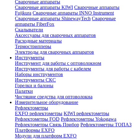
Сварочные аппараты
Сварочные аппараты KIWI
Сварочные аппараты
Fujikura
Сварочные аппараты INNO Instrument
Сварочные аппараты ShinewayTech
Cварочные
аппараты FiberFox
Скалыватели
Аксессуары для сварочных аппаратов
Расходные материалы
Термострипперы
Электроды для сварочных аппаратов
Инструменты
Инструмент для работы с оптоволокном
Инструменты для работы с кабелем
Наборы инструментов
Инструменты СКС
Горелки и балоны
Палатки
Чистящие средства для оптоволокна
Измерительное оборудование
Рефлектометры
EXFO рефлектометры
KIWI рефлектометры
Рефлектометры FOD
Рефлектометры Yokogawa
Рефлектометры Связь Прибор
Рефлектометры ТОПАЗ
Платформы EXFO
Модули для платформ EXFO