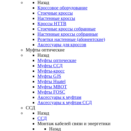
Назад
Кроссовое оборудование
Стоечные кроссы
Настенные кроссы
Кроссы HTTB
Стоечные кроссы собранные
Настенные кроссы собранные
Розетки настенные (абонентские)
Аксессуары для кроссов
Муфты оптические
Назад
Муфты оптические
Муфты ССД
Муфты-кросс
Муфты GJS
Муфты Huatel
Муфты МВОТ
Муфты FOSC
Аксессуары к муфтам
Аксессуары к муфтам ССД
ССД
Назад
ССД
Монтаж кабелей связи и энергетики
Назад