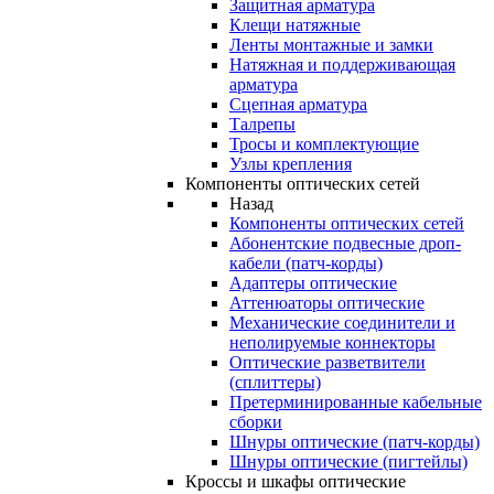
Защитная арматура
Клещи натяжные
Ленты монтажные и замки
Натяжная и поддерживающая
арматура
Сцепная арматура
Талрепы
Тросы и комплектующие
Узлы крепления
Компоненты оптических сетей
Назад
Компоненты оптических сетей
Абонентские подвесные дроп-
кабели (патч-корды)
Адаптеры оптические
Аттенюаторы оптические
Механические соединители и
неполируемые коннекторы
Оптические разветвители
(сплиттеры)
Претерминированные кабельные
сборки
Шнуры оптические (патч-корды)
Шнуры оптические (пигтейлы)
Кроссы и шкафы оптические