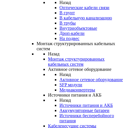
Назад
Оптические кабели связи
В грунт
В кабельную канализацию
В трубы
Внутриобъектовые
Дроп-кабели
На подвес
Монтаж структурированных кабельных
систем
Назад
Монтаж структурированных
кабельных систем
Активное сетевое оборудование
Назад
Активное сетевое оборудование
SFP модули
Медиаконвертеры
Источники питания и АКБ
Назад
Источники питания и АКБ
Аккумуляторные батареи
Источники бесперебойного
питания
Кабеленесущие системы