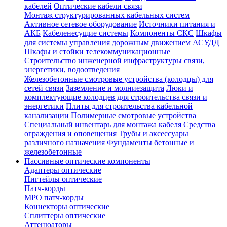
кабелей
Оптические кабели связи
Монтаж структурированных кабельных систем
Активное сетевое оборудование
Источники питания и
АКБ
Кабеленесущие системы
Компоненты СКС
Шкафы
для системы управления дорожным движением АСУДД
Шкафы и стойки телекоммуникационные
Строительство инженерной инфраструктуры связи,
энергетики, водоотведения
Железобетонные смотровые устройства (колодцы) для
сетей связи
Заземление и молниезащита
Люки и
комплектующие колодцев для строительства связи и
энергетики
Плиты для строительства кабельной
канализации
Полимерные смотровые устройства
Специальный инвентарь для монтажа кабеля
Средства
ограждения и оповещения
Трубы и аксессуары
различного назначения
Фундаменты бетонные и
железобетонные
Пассивные оптические компоненты
Адаптеры оптические
Пигтейлы оптические
Патч-корды
MPO патч-корды
Коннекторы оптические
Сплиттеры оптические
Аттенюаторы