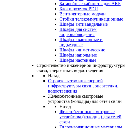
Батарейные кабинеты для АКБ
Блоки розеток PDU
Вентиляторные модули
Стойки телекоммуникационные
Шкафы антивандальные
Шкафы для систем
видеонаблюдения
Шкафы квартирные и
подъездные
Шкафы климатические
Шкафы напольные
Шкафы настенные
Строительство инженерной инфраструктуры
связи, энергетики, водоотведения
Назад
Строительство инженерной
инфраструктуры связи, энергетики,
водоотведения
Железобетонные смотровые
устройства (колодцы) для сетей связи
Назад
Железобетонные смотровые
устройства (колодцы) для сетей
связи
Гидроизоляционные материалы