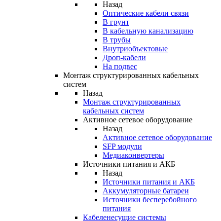
Назад
Оптические кабели связи
В грунт
В кабельную канализацию
В трубы
Внутриобъектовые
Дроп-кабели
На подвес
Монтаж структурированных кабельных
систем
Назад
Монтаж структурированных
кабельных систем
Активное сетевое оборудование
Назад
Активное сетевое оборудование
SFP модули
Медиаконвертеры
Источники питания и АКБ
Назад
Источники питания и АКБ
Аккумуляторные батареи
Источники бесперебойного
питания
Кабеленесущие системы