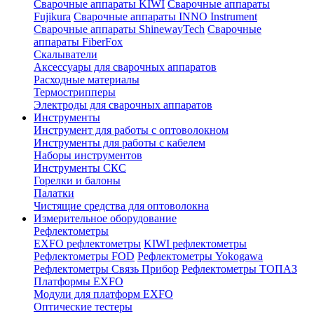
Сварочные аппараты KIWI
Сварочные аппараты
Fujikura
Сварочные аппараты INNO Instrument
Сварочные аппараты ShinewayTech
Cварочные
аппараты FiberFox
Скалыватели
Аксессуары для сварочных аппаратов
Расходные материалы
Термострипперы
Электроды для сварочных аппаратов
Инструменты
Инструмент для работы с оптоволокном
Инструменты для работы с кабелем
Наборы инструментов
Инструменты СКС
Горелки и балоны
Палатки
Чистящие средства для оптоволокна
Измерительное оборудование
Рефлектометры
EXFO рефлектометры
KIWI рефлектометры
Рефлектометры FOD
Рефлектометры Yokogawa
Рефлектометры Связь Прибор
Рефлектометры ТОПАЗ
Платформы EXFO
Модули для платформ EXFO
Оптические тестеры