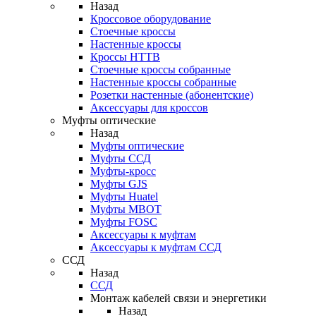
Назад
Кроссовое оборудование
Стоечные кроссы
Настенные кроссы
Кроссы HTTB
Стоечные кроссы собранные
Настенные кроссы собранные
Розетки настенные (абонентские)
Аксессуары для кроссов
Муфты оптические
Назад
Муфты оптические
Муфты ССД
Муфты-кросс
Муфты GJS
Муфты Huatel
Муфты МВОТ
Муфты FOSC
Аксессуары к муфтам
Аксессуары к муфтам ССД
ССД
Назад
ССД
Монтаж кабелей связи и энергетики
Назад