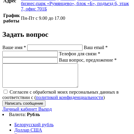
Адрес
бизнес-парк «Румянцево», блок «Б», подъезд 6, этаж
7, офис 701Б
График
Пн-Пт с 9.00 до 17.00
работы
Задать вопрос
Ваше имя
*
Ваш email
*
Телефон для связи
*
Ваш вопрос, предложение
*
Согласен с обработкой моих персональных данных в
соответствии с (
политикой конфиденциальности
)
Написать сообщение
Личный кабинет
Выход
Валюта:
Рубль
Белорусский рубль
Доллар США