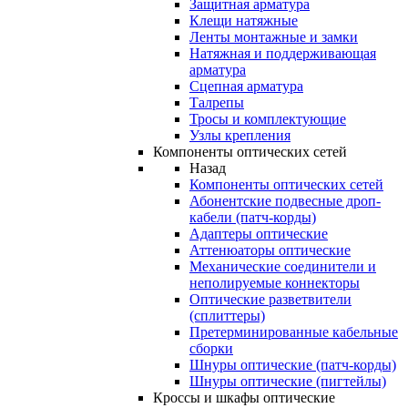
Защитная арматура
Клещи натяжные
Ленты монтажные и замки
Натяжная и поддерживающая
арматура
Сцепная арматура
Талрепы
Тросы и комплектующие
Узлы крепления
Компоненты оптических сетей
Назад
Компоненты оптических сетей
Абонентские подвесные дроп-
кабели (патч-корды)
Адаптеры оптические
Аттенюаторы оптические
Механические соединители и
неполируемые коннекторы
Оптические разветвители
(сплиттеры)
Претерминированные кабельные
сборки
Шнуры оптические (патч-корды)
Шнуры оптические (пигтейлы)
Кроссы и шкафы оптические