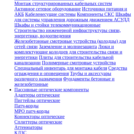
Монтаж структурированных кабельных систем
Активное сетевое оборудование
Источники питания и
АКБ
Кабеленесущие системы
Компоненты СКС
Шкафы
для системы управления дорожным движением АСУДД
Шкафы и стойки телекоммуникационные
Строительство инженерной инфраструктуры связи,
энергетики, водоотведения
Железобетонные смотровые устройства (колодцы) для
сетей связи
Заземление и молниезащита
Люки и
комплектующие колодцев для строительства связи и
энергетики
Плиты для строительства кабельной
канализации
Полимерные смотровые устройства
Специальный инвентарь для монтажа кабеля
Средства
ограждения и оповещения
Трубы и аксессуары
различного назначения
Фундаменты бетонные и
железобетонные
Пассивные оптические компоненты
Адаптеры оптические
Пигтейлы оптические
Патч-корды
MPO патч-корды
Коннекторы оптические
Сплиттеры оптические
Аттенюаторы
КДЗС