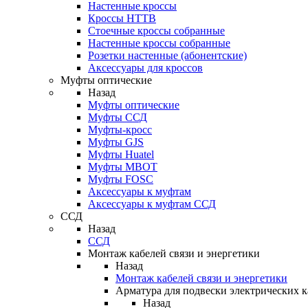
Настенные кроссы
Кроссы HTTB
Стоечные кроссы собранные
Настенные кроссы собранные
Розетки настенные (абонентские)
Аксессуары для кроссов
Муфты оптические
Назад
Муфты оптические
Муфты ССД
Муфты-кросс
Муфты GJS
Муфты Huatel
Муфты МВОТ
Муфты FOSC
Аксессуары к муфтам
Аксессуары к муфтам ССД
ССД
Назад
ССД
Монтаж кабелей связи и энергетики
Назад
Монтаж кабелей связи и энергетики
Арматура для подвески электрических к
Назад