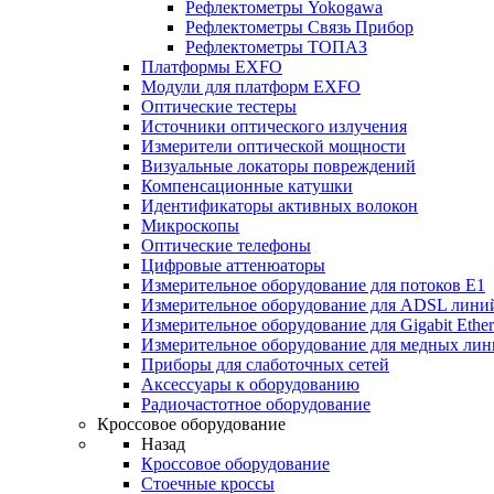
Рефлектометры Yokogawa
Рефлектометры Связь Прибор
Рефлектометры ТОПАЗ
Платформы EXFO
Модули для платформ EXFO
Оптические тестеры
Источники оптического излучения
Измерители оптической мощности
Визуальные локаторы повреждений
Компенсационные катушки
Идентификаторы активных волокон
Микроскопы
Оптические телефоны
Цифровые аттенюаторы
Измерительное оборудование для потоков Е1
Измерительное оборудование для ADSL лини
Измерительное оборудование для Gigabit Ether
Измерительное оборудование для медных ли
Приборы для слаботочных сетей
Аксессуары к оборудованию
Радиочастотное оборудование
Кроссовое оборудование
Назад
Кроссовое оборудование
Стоечные кроссы