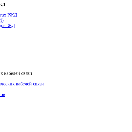
РЖД
ктах РЖД
И)
 для ЖД
е
Д
х кабелей связи
ческих кабелей связи
тов