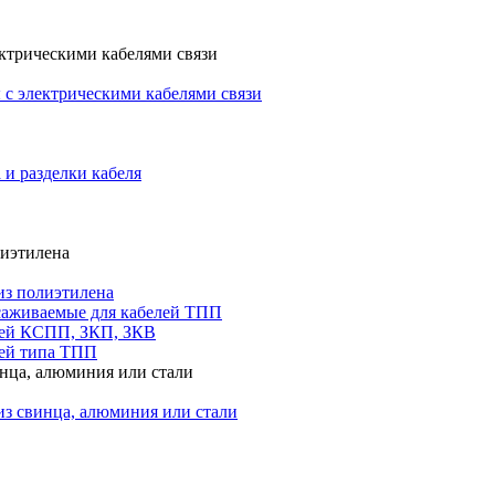
ктрическими кабелями связи
с электрическими кабелями связи
 и разделки кабеля
лиэтилена
из полиэтилена
саживаемые для кабелей ТПП
лей КСПП, ЗКП, ЗКВ
ей типа ТПП
инца, алюминия или стали
из свинца, алюминия или стали