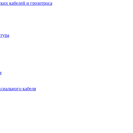
ких кабелей и грозотроса
тура
м
ксиального кабеля