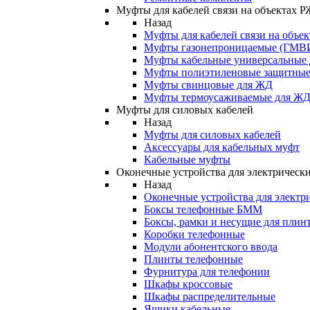
Муфты для кабелей связи на объектах 
Назад
Муфты для кабелей связи на объе
Муфты газонепроницаемые (ГМВ
Муфты кабельные универсальные
Муфты полиэтиленовые защитны
Муфты свинцовые для ЖД
Муфты термоусаживаемые для Ж
Муфты для силовых кабелей
Назад
Муфты для силовых кабелей
Аксессуары для кабельных муфт
Кабельные муфты
Оконечные устройства для электрически
Назад
Оконечные устройства для электри
Боксы телефонные БММ
Боксы, рамки и несущие для плин
Коробки телефонные
Модули абонентского ввода
Плинты телефонные
Фурнитура для телефонии
Шкафы кроссовые
Шкафы распределительные
Ящики кабельные