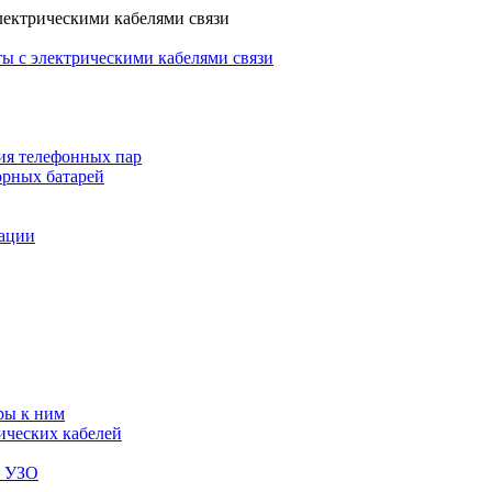
лектрическими кабелями связи
ы с электрическими кабелями связи
ия телефонных пар
орных батарей
зации
ры к ним
ических кабелей
я УЗО