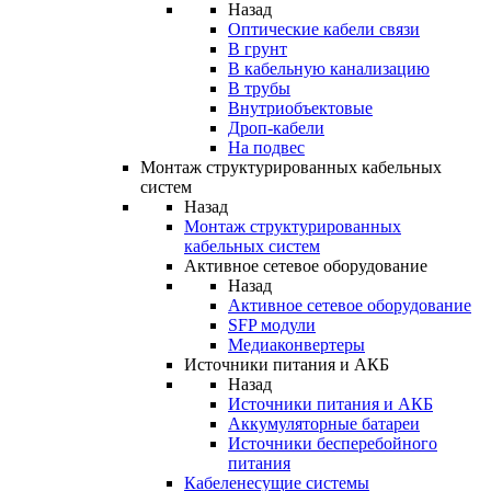
Назад
Оптические кабели связи
В грунт
В кабельную канализацию
В трубы
Внутриобъектовые
Дроп-кабели
На подвес
Монтаж структурированных кабельных
систем
Назад
Монтаж структурированных
кабельных систем
Активное сетевое оборудование
Назад
Активное сетевое оборудование
SFP модули
Медиаконвертеры
Источники питания и АКБ
Назад
Источники питания и АКБ
Аккумуляторные батареи
Источники бесперебойного
питания
Кабеленесущие системы