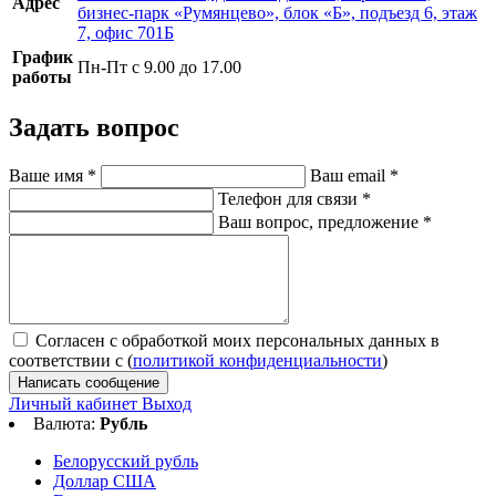
Адрес
бизнес-парк «Румянцево», блок «Б», подъезд 6, этаж
7, офис 701Б
График
Пн-Пт с 9.00 до 17.00
работы
Задать вопрос
Ваше имя
*
Ваш email
*
Телефон для связи
*
Ваш вопрос, предложение
*
Согласен с обработкой моих персональных данных в
соответствии с (
политикой конфиденциальности
)
Написать сообщение
Личный кабинет
Выход
Валюта:
Рубль
Белорусский рубль
Доллар США