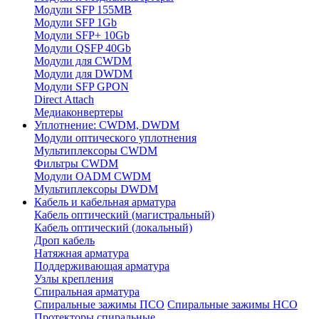
Модули SFP 155MB
Модули SFP 1Gb
Модули SFP+ 10Gb
Модули QSFP 40Gb
Модули для CWDM
Модули для DWDM
Модули SFP GPON
Direct Attach
Медиаконвертеры
Уплотнение: CWDM, DWDM
Модули оптического уплотнения
Мультиплексоры CWDM
Фильтры CWDM
Модули OADM CWDM
Мультиплексоры DWDM
Кабель и кабельная арматура
Кабель оптический (магистральный)
Кабель оптический (локальный)
Дроп кабель
Натяжная арматура
Поддерживающая арматура
Узлы крепления
Спиральная арматура
Спиральные зажимы ПСО
Спиральные зажимы НСО
Протекторы спиральные