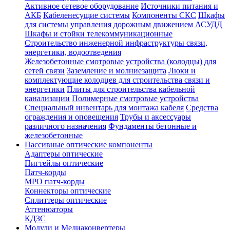
Активное сетевое оборудование
Источники питания и
АКБ
Кабеленесущие системы
Компоненты СКС
Шкафы
для системы управления дорожным движением АСУДД
Шкафы и стойки телекоммуникационные
Строительство инженерной инфраструктуры связи,
энергетики, водоотведения
Железобетонные смотровые устройства (колодцы) для
сетей связи
Заземление и молниезащита
Люки и
комплектующие колодцев для строительства связи и
энергетики
Плиты для строительства кабельной
канализации
Полимерные смотровые устройства
Специальный инвентарь для монтажа кабеля
Средства
ограждения и оповещения
Трубы и аксессуары
различного назначения
Фундаменты бетонные и
железобетонные
Пассивные оптические компоненты
Адаптеры оптические
Пигтейлы оптические
Патч-корды
MPO патч-корды
Коннекторы оптические
Сплиттеры оптические
Аттенюаторы
КДЗС
Модули и Медиаконвертеры