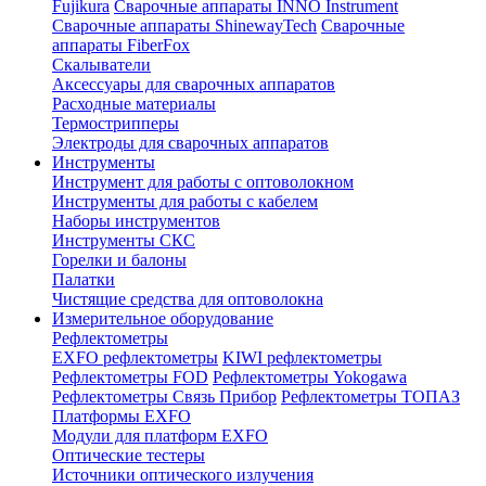
Fujikura
Сварочные аппараты INNO Instrument
Сварочные аппараты ShinewayTech
Cварочные
аппараты FiberFox
Скалыватели
Аксессуары для сварочных аппаратов
Расходные материалы
Термострипперы
Электроды для сварочных аппаратов
Инструменты
Инструмент для работы с оптоволокном
Инструменты для работы с кабелем
Наборы инструментов
Инструменты СКС
Горелки и балоны
Палатки
Чистящие средства для оптоволокна
Измерительное оборудование
Рефлектометры
EXFO рефлектометры
KIWI рефлектометры
Рефлектометры FOD
Рефлектометры Yokogawa
Рефлектометры Связь Прибор
Рефлектометры ТОПАЗ
Платформы EXFO
Модули для платформ EXFO
Оптические тестеры
Источники оптического излучения