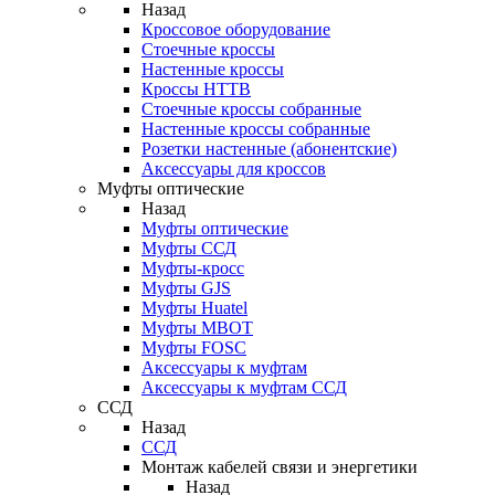
Назад
Кроссовое оборудование
Стоечные кроссы
Настенные кроссы
Кроссы HTTB
Стоечные кроссы собранные
Настенные кроссы собранные
Розетки настенные (абонентские)
Аксессуары для кроссов
Муфты оптические
Назад
Муфты оптические
Муфты ССД
Муфты-кросс
Муфты GJS
Муфты Huatel
Муфты МВОТ
Муфты FOSC
Аксессуары к муфтам
Аксессуары к муфтам ССД
ССД
Назад
ССД
Монтаж кабелей связи и энергетики
Назад