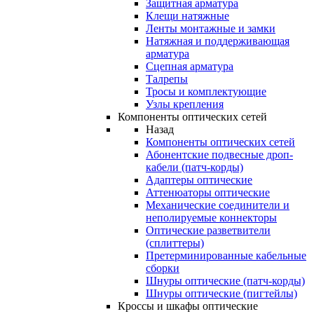
Защитная арматура
Клещи натяжные
Ленты монтажные и замки
Натяжная и поддерживающая
арматура
Сцепная арматура
Талрепы
Тросы и комплектующие
Узлы крепления
Компоненты оптических сетей
Назад
Компоненты оптических сетей
Абонентские подвесные дроп-
кабели (патч-корды)
Адаптеры оптические
Аттенюаторы оптические
Механические соединители и
неполируемые коннекторы
Оптические разветвители
(сплиттеры)
Претерминированные кабельные
сборки
Шнуры оптические (патч-корды)
Шнуры оптические (пигтейлы)
Кроссы и шкафы оптические