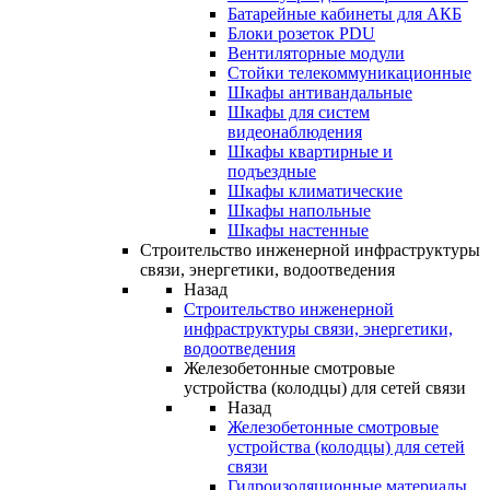
Батарейные кабинеты для АКБ
Блоки розеток PDU
Вентиляторные модули
Стойки телекоммуникационные
Шкафы антивандальные
Шкафы для систем
видеонаблюдения
Шкафы квартирные и
подъездные
Шкафы климатические
Шкафы напольные
Шкафы настенные
Строительство инженерной инфраструктуры
связи, энергетики, водоотведения
Назад
Строительство инженерной
инфраструктуры связи, энергетики,
водоотведения
Железобетонные смотровые
устройства (колодцы) для сетей связи
Назад
Железобетонные смотровые
устройства (колодцы) для сетей
связи
Гидроизоляционные материалы