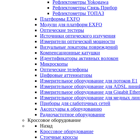
Рефлектометры Yokogawa
Рефлектометры Связь Прибор
Рефлектометры ТОПАЗ
Платформы EXFO
Модули для платформ EXFO
Оптические тестеры
Источники оптического излучения
Измерители оптической мощности
Визуальные локаторы повреждений
Компенсационные катушки
Идентификаторы активных волокон
Микроскопы
Оптические телефоны
Цифровые аттенюаторы
Измерительное оборудование для потоков Е1
Измерительное оборудование для ADSL лини
Измерительное оборудование для Gigabit Ether
Измерительное оборудование для медных ли
Приборы для слаботочных сетей
Аксессуары к оборудованию
Радиочастотное оборудование
Кроссовое оборудование
Назад
Кроссовое оборудование
Стоечные кроссы