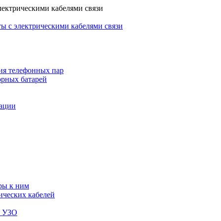
лектрическими кабелями связи
ы с электрическими кабелями связи
ия телефонных пар
орных батарей
зации
ры к ним
ических кабелей
я УЗО