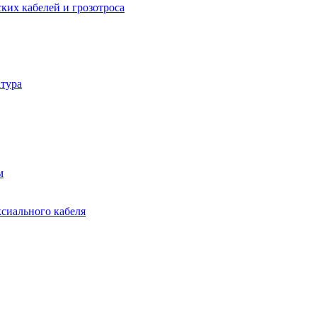
ких кабелей и грозотроса
тура
м
ксиального кабеля