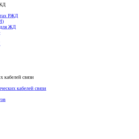
РЖД
ктах РЖД
И)
 для ЖД
е
Д
х кабелей связи
ческих кабелей связи
тов