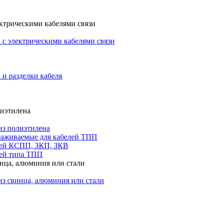
ктрическими кабелями связи
с электрическими кабелями связи
 и разделки кабеля
лиэтилена
из полиэтилена
саживаемые для кабелей ТПП
лей КСПП, ЗКП, ЗКВ
ей типа ТПП
инца, алюминия или стали
из свинца, алюминия или стали