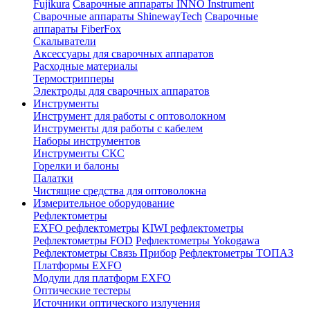
Fujikura
Сварочные аппараты INNO Instrument
Сварочные аппараты ShinewayTech
Cварочные
аппараты FiberFox
Скалыватели
Аксессуары для сварочных аппаратов
Расходные материалы
Термострипперы
Электроды для сварочных аппаратов
Инструменты
Инструмент для работы с оптоволокном
Инструменты для работы с кабелем
Наборы инструментов
Инструменты СКС
Горелки и балоны
Палатки
Чистящие средства для оптоволокна
Измерительное оборудование
Рефлектометры
EXFO рефлектометры
KIWI рефлектометры
Рефлектометры FOD
Рефлектометры Yokogawa
Рефлектометры Связь Прибор
Рефлектометры ТОПАЗ
Платформы EXFO
Модули для платформ EXFO
Оптические тестеры
Источники оптического излучения