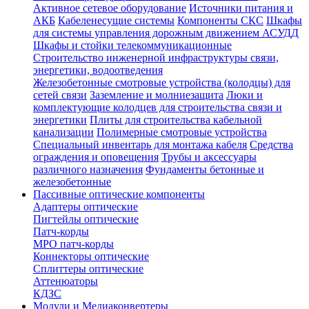
Активное сетевое оборудование
Источники питания и
АКБ
Кабеленесущие системы
Компоненты СКС
Шкафы
для системы управления дорожным движением АСУДД
Шкафы и стойки телекоммуникационные
Строительство инженерной инфраструктуры связи,
энергетики, водоотведения
Железобетонные смотровые устройства (колодцы) для
сетей связи
Заземление и молниезащита
Люки и
комплектующие колодцев для строительства связи и
энергетики
Плиты для строительства кабельной
канализации
Полимерные смотровые устройства
Специальный инвентарь для монтажа кабеля
Средства
ограждения и оповещения
Трубы и аксессуары
различного назначения
Фундаменты бетонные и
железобетонные
Пассивные оптические компоненты
Адаптеры оптические
Пигтейлы оптические
Патч-корды
MPO патч-корды
Коннекторы оптические
Сплиттеры оптические
Аттенюаторы
КДЗС
Модули и Медиаконвертеры