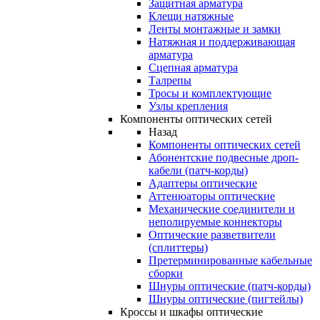
Защитная арматура
Клещи натяжные
Ленты монтажные и замки
Натяжная и поддерживающая
арматура
Сцепная арматура
Талрепы
Тросы и комплектующие
Узлы крепления
Компоненты оптических сетей
Назад
Компоненты оптических сетей
Абонентские подвесные дроп-
кабели (патч-корды)
Адаптеры оптические
Аттенюаторы оптические
Механические соединители и
неполируемые коннекторы
Оптические разветвители
(сплиттеры)
Претерминированные кабельные
сборки
Шнуры оптические (патч-корды)
Шнуры оптические (пигтейлы)
Кроссы и шкафы оптические