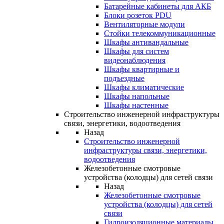
Батарейные кабинеты для АКБ
Блоки розеток PDU
Вентиляторные модули
Стойки телекоммуникационные
Шкафы антивандальные
Шкафы для систем
видеонаблюдения
Шкафы квартирные и
подъездные
Шкафы климатические
Шкафы напольные
Шкафы настенные
Строительство инженерной инфраструктуры
связи, энергетики, водоотведения
Назад
Строительство инженерной
инфраструктуры связи, энергетики,
водоотведения
Железобетонные смотровые
устройства (колодцы) для сетей связи
Назад
Железобетонные смотровые
устройства (колодцы) для сетей
связи
Гидроизоляционные материалы