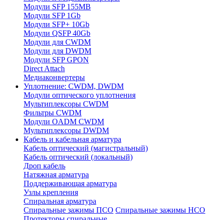
Модули SFP 155MB
Модули SFP 1Gb
Модули SFP+ 10Gb
Модули QSFP 40Gb
Модули для CWDM
Модули для DWDM
Модули SFP GPON
Direct Attach
Медиаконвертеры
Уплотнение: CWDM, DWDM
Модули оптического уплотнения
Мультиплексоры CWDM
Фильтры CWDM
Модули OADM CWDM
Мультиплексоры DWDM
Кабель и кабельная арматура
Кабель оптический (магистральный)
Кабель оптический (локальный)
Дроп кабель
Натяжная арматура
Поддерживающая арматура
Узлы крепления
Спиральная арматура
Спиральные зажимы ПСО
Спиральные зажимы НСО
Протекторы спиральные