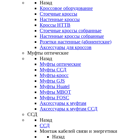
Назад
Кроссовое оборудование
Стоечные кроссы
Настенные кроссы
Кроссы HTTB
Стоечные кроссы собранные
Настенные кроссы собранные
Розетки настенные (абонентские)
Аксессуары для кроссов
Муфты оптические
Назад
Муфты оптические
Муфты ССД
Муфты-кросс
Муфты GJS
Муфты Huatel
Муфты МВОТ
Муфты FOSC
Аксессуары к муфтам
Аксессуары к муфтам ССД
ССД
Назад
ССД
Монтаж кабелей связи и энергетики
Назад