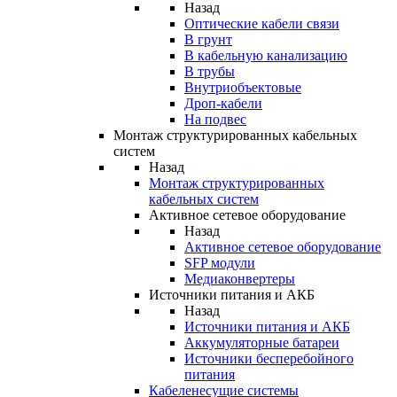
Назад
Оптические кабели связи
В грунт
В кабельную канализацию
В трубы
Внутриобъектовые
Дроп-кабели
На подвес
Монтаж структурированных кабельных
систем
Назад
Монтаж структурированных
кабельных систем
Активное сетевое оборудование
Назад
Активное сетевое оборудование
SFP модули
Медиаконвертеры
Источники питания и АКБ
Назад
Источники питания и АКБ
Аккумуляторные батареи
Источники бесперебойного
питания
Кабеленесущие системы