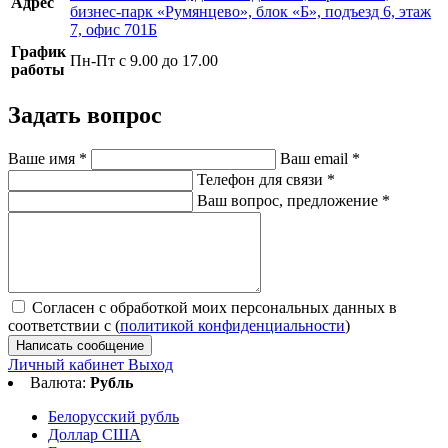
Адрес
бизнес-парк «Румянцево», блок «Б», подъезд 6, этаж
7, офис 701Б
График
Пн-Пт с 9.00 до 17.00
работы
Задать вопрос
Ваше имя
*
Ваш email
*
Телефон для связи
*
Ваш вопрос, предложение
*
Согласен с обработкой моих персональных данных в
соответствии с (
политикой конфиденциальности
)
Написать сообщение
Личный кабинет
Выход
Валюта:
Рубль
Белорусский рубль
Доллар США