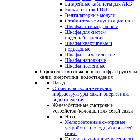
Батарейные кабинеты для АКБ
Блоки розеток PDU
Вентиляторные модули
Стойки телекоммуникационные
Шкафы антивандальные
Шкафы для систем
видеонаблюдения
Шкафы квартирные и
подъездные
Шкафы климатические
Шкафы напольные
Шкафы настенные
Строительство инженерной инфраструктуры
связи, энергетики, водоотведения
Назад
Строительство инженерной
инфраструктуры связи, энергетики,
водоотведения
Железобетонные смотровые
устройства (колодцы) для сетей связи
Назад
Железобетонные смотровые
устройства (колодцы) для сетей
связи
Гидроизоляционные материалы