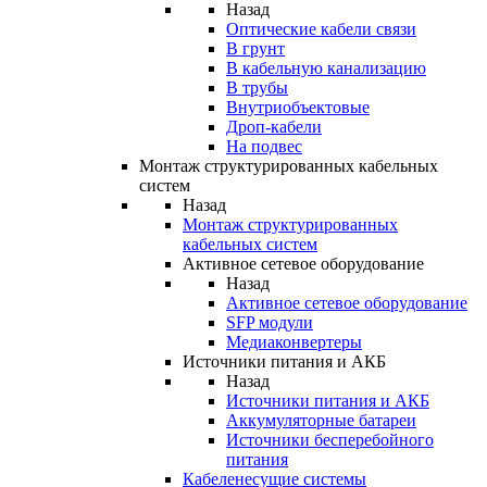
Назад
Оптические кабели связи
В грунт
В кабельную канализацию
В трубы
Внутриобъектовые
Дроп-кабели
На подвес
Монтаж структурированных кабельных
систем
Назад
Монтаж структурированных
кабельных систем
Активное сетевое оборудование
Назад
Активное сетевое оборудование
SFP модули
Медиаконвертеры
Источники питания и АКБ
Назад
Источники питания и АКБ
Аккумуляторные батареи
Источники бесперебойного
питания
Кабеленесущие системы