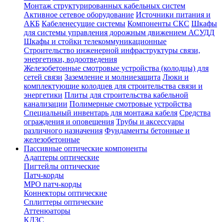
Монтаж структурированных кабельных систем
Активное сетевое оборудование
Источники питания и
АКБ
Кабеленесущие системы
Компоненты СКС
Шкафы
для системы управления дорожным движением АСУДД
Шкафы и стойки телекоммуникационные
Строительство инженерной инфраструктуры связи,
энергетики, водоотведения
Железобетонные смотровые устройства (колодцы) для
сетей связи
Заземление и молниезащита
Люки и
комплектующие колодцев для строительства связи и
энергетики
Плиты для строительства кабельной
канализации
Полимерные смотровые устройства
Специальный инвентарь для монтажа кабеля
Средства
ограждения и оповещения
Трубы и аксессуары
различного назначения
Фундаменты бетонные и
железобетонные
Пассивные оптические компоненты
Адаптеры оптические
Пигтейлы оптические
Патч-корды
MPO патч-корды
Коннекторы оптические
Сплиттеры оптические
Аттенюаторы
КДЗС