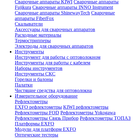
Сварочные аппараты KIWI
Сварочные аппараты
Fujikura
Сварочные аппараты INNO Instrument
Сварочные аппараты ShinewayTech
Cварочные
аппараты FiberFox
Скалыватели
Аксессуары для сварочных аппаратов
Расходные материалы
Термострипперы
Электроды для сварочных аппаратов
Инструменты
Инструмент для работы с оптоволокном
Инструменты для работы с кабелем
Наборы инструментов
Инструменты СКС
Горелки и балоны
Палатки
Чистящие средства для оптоволокна
Измерительное оборудование
Рефлектометры
EXFO рефлектометры
KIWI рефлектометры
Рефлектометры FOD
Рефлектометры Yokogawa
Рефлектометры Связь Прибор
Рефлектометры ТОПАЗ
Платформы EXFO
Модули для платформ EXFO
Оптические тестеры