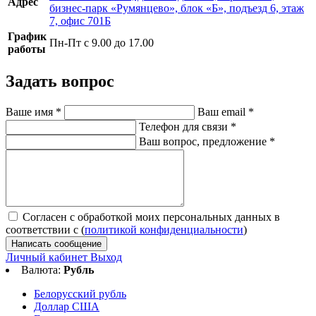
Адрес
бизнес-парк «Румянцево», блок «Б», подъезд 6, этаж
7, офис 701Б
График
Пн-Пт с 9.00 до 17.00
работы
Задать вопрос
Ваше имя
*
Ваш email
*
Телефон для связи
*
Ваш вопрос, предложение
*
Согласен с обработкой моих персональных данных в
соответствии с (
политикой конфиденциальности
)
Написать сообщение
Личный кабинет
Выход
Валюта:
Рубль
Белорусский рубль
Доллар США