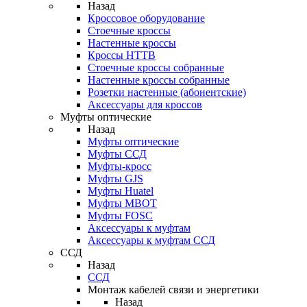
Назад
Кроссовое оборудование
Стоечные кроссы
Настенные кроссы
Кроссы HTTB
Стоечные кроссы собранные
Настенные кроссы собранные
Розетки настенные (абонентские)
Аксессуары для кроссов
Муфты оптические
Назад
Муфты оптические
Муфты ССД
Муфты-кросс
Муфты GJS
Муфты Huatel
Муфты МВОТ
Муфты FOSC
Аксессуары к муфтам
Аксессуары к муфтам ССД
ССД
Назад
ССД
Монтаж кабелей связи и энергетики
Назад