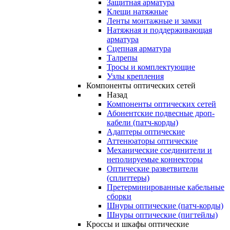
Защитная арматура
Клещи натяжные
Ленты монтажные и замки
Натяжная и поддерживающая
арматура
Сцепная арматура
Талрепы
Тросы и комплектующие
Узлы крепления
Компоненты оптических сетей
Назад
Компоненты оптических сетей
Абонентские подвесные дроп-
кабели (патч-корды)
Адаптеры оптические
Аттенюаторы оптические
Механические соединители и
неполируемые коннекторы
Оптические разветвители
(сплиттеры)
Претерминированные кабельные
сборки
Шнуры оптические (патч-корды)
Шнуры оптические (пигтейлы)
Кроссы и шкафы оптические