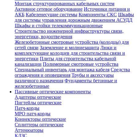
Монтаж структурированных кабельных систем
Активное сетевое оборудование
Источники питания и
АКБ
Кабеленесущие системы
Компоненты СКС
Шкафы
для системы управления дорожным движением АСУДД
Шкафы и стойки телекоммуникационные
Строительство инженерной инфраструктуры связи,
энергетики, водоотведения
Железобетонные смотровые устройства (колодцы) для
сетей связи
Заземление и молниезащита
Люки и
комплектующие колодцев для строительства связи и
энергетики
Плиты для строительства кабельной
канализации
Полимерные смотровые устройства
Специальный инвентарь для монтажа кабеля
Средства
ограждения и оповещения
Трубы и аксессуары
различного назначения
Фундаменты бетонные и
железобетонные
Пассивные оптические компоненты
Адаптеры оптические
Пигтейлы оптические
Патч-корды
MPO патч-корды
Коннекторы оптические
Сплиттеры оптические
Аттенюаторы
КДЗС