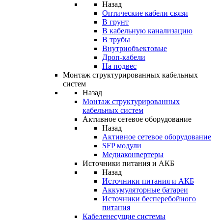
Назад
Оптические кабели связи
В грунт
В кабельную канализацию
В трубы
Внутриобъектовые
Дроп-кабели
На подвес
Монтаж структурированных кабельных
систем
Назад
Монтаж структурированных
кабельных систем
Активное сетевое оборудование
Назад
Активное сетевое оборудование
SFP модули
Медиаконвертеры
Источники питания и АКБ
Назад
Источники питания и АКБ
Аккумуляторные батареи
Источники бесперебойного
питания
Кабеленесущие системы