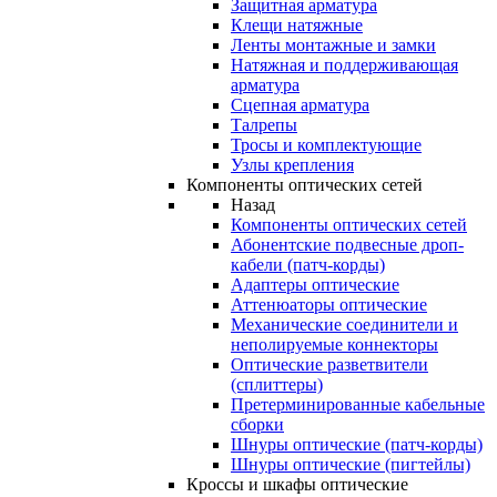
Защитная арматура
Клещи натяжные
Ленты монтажные и замки
Натяжная и поддерживающая
арматура
Сцепная арматура
Талрепы
Тросы и комплектующие
Узлы крепления
Компоненты оптических сетей
Назад
Компоненты оптических сетей
Абонентские подвесные дроп-
кабели (патч-корды)
Адаптеры оптические
Аттенюаторы оптические
Механические соединители и
неполируемые коннекторы
Оптические разветвители
(сплиттеры)
Претерминированные кабельные
сборки
Шнуры оптические (патч-корды)
Шнуры оптические (пигтейлы)
Кроссы и шкафы оптические