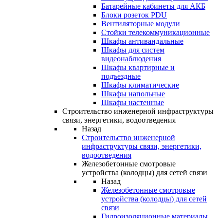
Батарейные кабинеты для АКБ
Блоки розеток PDU
Вентиляторные модули
Стойки телекоммуникационные
Шкафы антивандальные
Шкафы для систем
видеонаблюдения
Шкафы квартирные и
подъездные
Шкафы климатические
Шкафы напольные
Шкафы настенные
Строительство инженерной инфраструктуры
связи, энергетики, водоотведения
Назад
Строительство инженерной
инфраструктуры связи, энергетики,
водоотведения
Железобетонные смотровые
устройства (колодцы) для сетей связи
Назад
Железобетонные смотровые
устройства (колодцы) для сетей
связи
Гидроизоляционные материалы