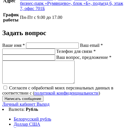
Адрес
бизнес-парк «Румянцево», блок «Б», подъезд 6, этаж
7, офис 701Б
График
Пн-Пт с 9.00 до 17.00
работы
Задать вопрос
Ваше имя
*
Ваш email
*
Телефон для связи
*
Ваш вопрос, предложение
*
Согласен с обработкой моих персональных данных в
соответствии с (
политикой конфиденциальности
)
Написать сообщение
Личный кабинет
Выход
Валюта:
Рубль
Белорусский рубль
Доллар США