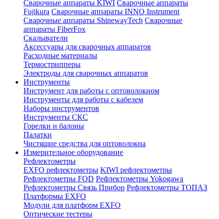
Сварочные аппараты KIWI
Сварочные аппараты
Fujikura
Сварочные аппараты INNO Instrument
Сварочные аппараты ShinewayTech
Cварочные
аппараты FiberFox
Скалыватели
Аксессуары для сварочных аппаратов
Расходные материалы
Термострипперы
Электроды для сварочных аппаратов
Инструменты
Инструмент для работы с оптоволокном
Инструменты для работы с кабелем
Наборы инструментов
Инструменты СКС
Горелки и балоны
Палатки
Чистящие средства для оптоволокна
Измерительное оборудование
Рефлектометры
EXFO рефлектометры
KIWI рефлектометры
Рефлектометры FOD
Рефлектометры Yokogawa
Рефлектометры Связь Прибор
Рефлектометры ТОПАЗ
Платформы EXFO
Модули для платформ EXFO
Оптические тестеры