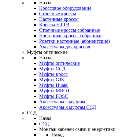
Назад
Кроссовое оборудование
Стоечные кроссы
Настенные кроссы
Кроссы HTTB
Стоечные кроссы собранные
Настенные кроссы собранные
Розетки настенные (абонентские)
Аксессуары для кроссов
Муфты оптические
Назад
Муфты оптические
Муфты ССД
Муфты-кросс
Муфты GJS
Муфты Huatel
Муфты МВОТ
Муфты FOSC
Аксессуары к муфтам
Аксессуары к муфтам ССД
ССД
Назад
ССД
Монтаж кабелей связи и энергетики
Назад