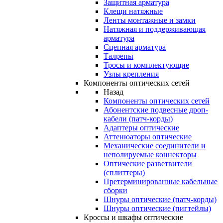
Защитная арматура
Клещи натяжные
Ленты монтажные и замки
Натяжная и поддерживающая
арматура
Сцепная арматура
Талрепы
Тросы и комплектующие
Узлы крепления
Компоненты оптических сетей
Назад
Компоненты оптических сетей
Абонентские подвесные дроп-
кабели (патч-корды)
Адаптеры оптические
Аттенюаторы оптические
Механические соединители и
неполируемые коннекторы
Оптические разветвители
(сплиттеры)
Претерминированные кабельные
сборки
Шнуры оптические (патч-корды)
Шнуры оптические (пигтейлы)
Кроссы и шкафы оптические