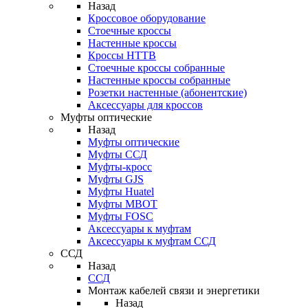
Назад
Кроссовое оборудование
Стоечные кроссы
Настенные кроссы
Кроссы HTTB
Стоечные кроссы собранные
Настенные кроссы собранные
Розетки настенные (абонентские)
Аксессуары для кроссов
Муфты оптические
Назад
Муфты оптические
Муфты ССД
Муфты-кросс
Муфты GJS
Муфты Huatel
Муфты МВОТ
Муфты FOSC
Аксессуары к муфтам
Аксессуары к муфтам ССД
ССД
Назад
ССД
Монтаж кабелей связи и энергетики
Назад