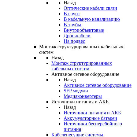
Назад
Оптические кабели связи
В грунт
В кабельную канализацию
В трубы
Внутриобъектовые
Дроп-кабели
На подвес
Монтаж структурированных кабельных
систем
Назад
Монтаж структурированных
кабельных систем
Активное сетевое оборудование
Назад
Активное сетевое оборудование
SFP модули
Медиаконвертеры
Источники питания и АКБ
Назад
Источники питания и АКБ
Аккумуляторные батареи
Источники бесперебойного
питания
Кабеленесущие системы