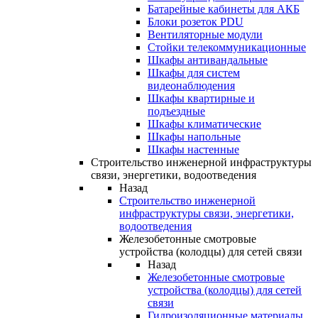
Батарейные кабинеты для АКБ
Блоки розеток PDU
Вентиляторные модули
Стойки телекоммуникационные
Шкафы антивандальные
Шкафы для систем
видеонаблюдения
Шкафы квартирные и
подъездные
Шкафы климатические
Шкафы напольные
Шкафы настенные
Строительство инженерной инфраструктуры
связи, энергетики, водоотведения
Назад
Строительство инженерной
инфраструктуры связи, энергетики,
водоотведения
Железобетонные смотровые
устройства (колодцы) для сетей связи
Назад
Железобетонные смотровые
устройства (колодцы) для сетей
связи
Гидроизоляционные материалы