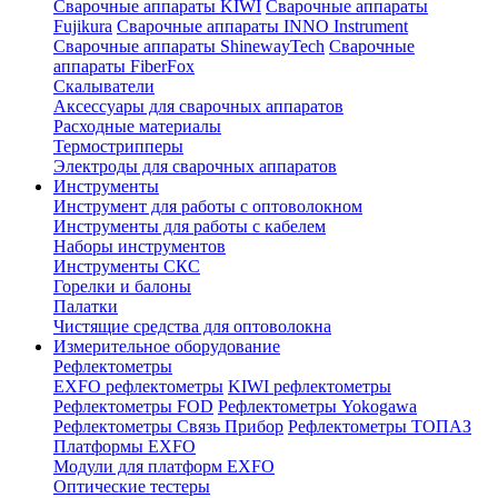
Сварочные аппараты KIWI
Сварочные аппараты
Fujikura
Сварочные аппараты INNO Instrument
Сварочные аппараты ShinewayTech
Cварочные
аппараты FiberFox
Скалыватели
Аксессуары для сварочных аппаратов
Расходные материалы
Термострипперы
Электроды для сварочных аппаратов
Инструменты
Инструмент для работы с оптоволокном
Инструменты для работы с кабелем
Наборы инструментов
Инструменты СКС
Горелки и балоны
Палатки
Чистящие средства для оптоволокна
Измерительное оборудование
Рефлектометры
EXFO рефлектометры
KIWI рефлектометры
Рефлектометры FOD
Рефлектометры Yokogawa
Рефлектометры Связь Прибор
Рефлектометры ТОПАЗ
Платформы EXFO
Модули для платформ EXFO
Оптические тестеры