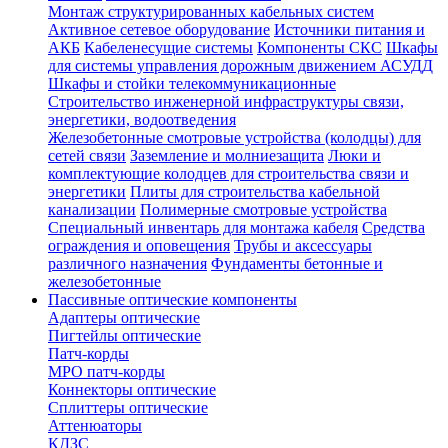
Монтаж структурированных кабельных систем
Активное сетевое оборудование
Источники питания и
АКБ
Кабеленесущие системы
Компоненты СКС
Шкафы
для системы управления дорожным движением АСУДД
Шкафы и стойки телекоммуникационные
Строительство инженерной инфраструктуры связи,
энергетики, водоотведения
Железобетонные смотровые устройства (колодцы) для
сетей связи
Заземление и молниезащита
Люки и
комплектующие колодцев для строительства связи и
энергетики
Плиты для строительства кабельной
канализации
Полимерные смотровые устройства
Специальный инвентарь для монтажа кабеля
Средства
ограждения и оповещения
Трубы и аксессуары
различного назначения
Фундаменты бетонные и
железобетонные
Пассивные оптические компоненты
Адаптеры оптические
Пигтейлы оптические
Патч-корды
MPO патч-корды
Коннекторы оптические
Сплиттеры оптические
Аттенюаторы
КДЗС