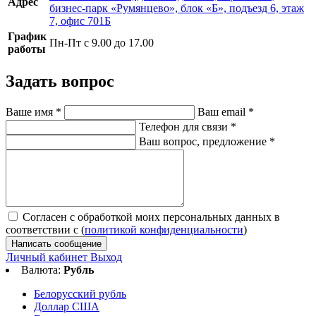
Адрес
бизнес-парк «Румянцево», блок «Б», подъезд 6, этаж
7, офис 701Б
График
Пн-Пт с 9.00 до 17.00
работы
Задать вопрос
Ваше имя
*
Ваш email
*
Телефон для связи
*
Ваш вопрос, предложение
*
Согласен с обработкой моих персональных данных в
соответствии с (
политикой конфиденциальности
)
Написать сообщение
Личный кабинет
Выход
Валюта:
Рубль
Белорусский рубль
Доллар США