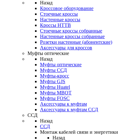
Назад
Кроссовое оборудование
Стоечные кроссы
Настенные кроссы
Кроссы HTTB
Стоечные кроссы собранные
Настенные кроссы собранные
Розетки настенные (абонентские)
Аксессуары для кроссов
Муфты оптические
Назад
Муфты оптические
Муфты ССД
Муфты-кросс
Муфты GJS
Муфты Huatel
Муфты МВОТ
Муфты FOSC
Аксессуары к муфтам
Аксессуары к муфтам ССД
ССД
Назад
ССД
Монтаж кабелей связи и энергетики
Назад