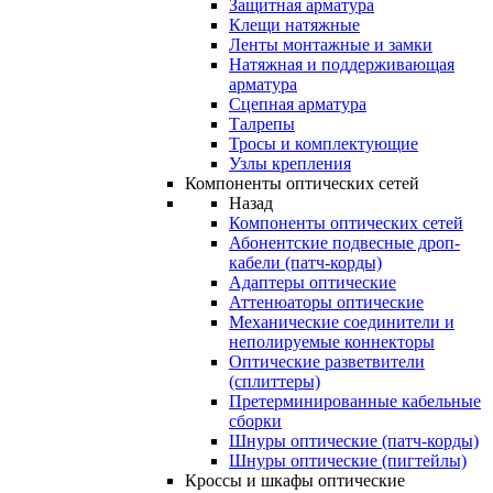
Защитная арматура
Клещи натяжные
Ленты монтажные и замки
Натяжная и поддерживающая
арматура
Сцепная арматура
Талрепы
Тросы и комплектующие
Узлы крепления
Компоненты оптических сетей
Назад
Компоненты оптических сетей
Абонентские подвесные дроп-
кабели (патч-корды)
Адаптеры оптические
Аттенюаторы оптические
Механические соединители и
неполируемые коннекторы
Оптические разветвители
(сплиттеры)
Претерминированные кабельные
сборки
Шнуры оптические (патч-корды)
Шнуры оптические (пигтейлы)
Кроссы и шкафы оптические