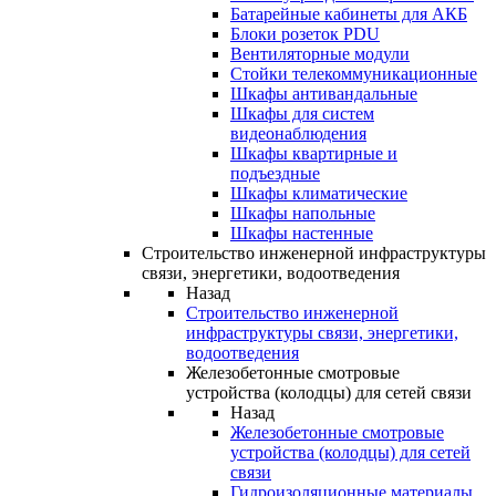
Батарейные кабинеты для АКБ
Блоки розеток PDU
Вентиляторные модули
Стойки телекоммуникационные
Шкафы антивандальные
Шкафы для систем
видеонаблюдения
Шкафы квартирные и
подъездные
Шкафы климатические
Шкафы напольные
Шкафы настенные
Строительство инженерной инфраструктуры
связи, энергетики, водоотведения
Назад
Строительство инженерной
инфраструктуры связи, энергетики,
водоотведения
Железобетонные смотровые
устройства (колодцы) для сетей связи
Назад
Железобетонные смотровые
устройства (колодцы) для сетей
связи
Гидроизоляционные материалы