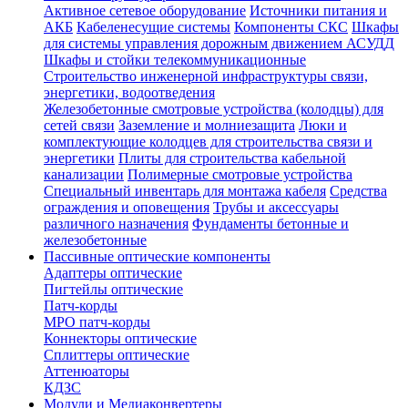
Активное сетевое оборудование
Источники питания и
АКБ
Кабеленесущие системы
Компоненты СКС
Шкафы
для системы управления дорожным движением АСУДД
Шкафы и стойки телекоммуникационные
Строительство инженерной инфраструктуры связи,
энергетики, водоотведения
Железобетонные смотровые устройства (колодцы) для
сетей связи
Заземление и молниезащита
Люки и
комплектующие колодцев для строительства связи и
энергетики
Плиты для строительства кабельной
канализации
Полимерные смотровые устройства
Специальный инвентарь для монтажа кабеля
Средства
ограждения и оповещения
Трубы и аксессуары
различного назначения
Фундаменты бетонные и
железобетонные
Пассивные оптические компоненты
Адаптеры оптические
Пигтейлы оптические
Патч-корды
MPO патч-корды
Коннекторы оптические
Сплиттеры оптические
Аттенюаторы
КДЗС
Модули и Медиаконвертеры