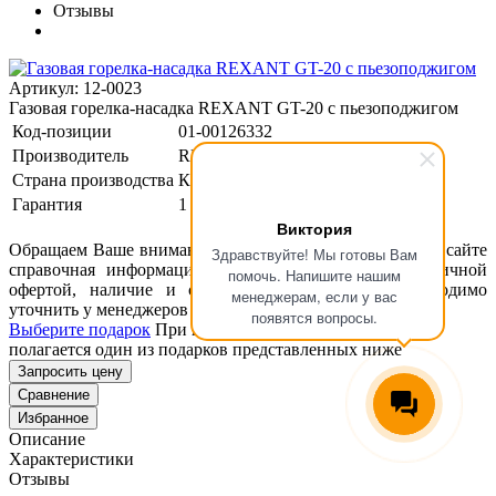
Отзывы
Артикул: 12-0023
Газовая горелка-насадка REXANT GT-20 с пьезоподжигом
Код-позиции
01-00126332
Производитель
REXANT
Страна производства
Китай
Гарантия
1 год
Виктория
Обращаем Ваше внимание, что размещенная на данном сайте
Здравствуйте! Мы готовы Вам
справочная информация о товарах не является публичной
помочь. Напишите нашим
офертой, наличие и стоимость оборудования необходимо
менеджерам, если у вас
уточнить у менеджеров ООО "Концепт Технологии".
появятся вопросы.
Выберите подарок
При покупке данного товара вам
полагается один из подарков представленных ниже
Запросить цену
Сравнение
Избранное
Описание
Характеристики
Отзывы