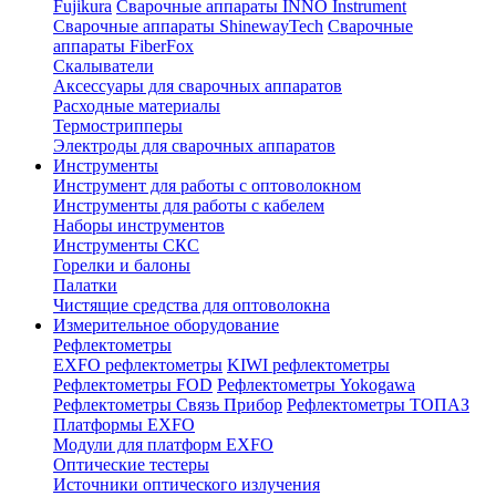
Fujikura
Сварочные аппараты INNO Instrument
Сварочные аппараты ShinewayTech
Cварочные
аппараты FiberFox
Скалыватели
Аксессуары для сварочных аппаратов
Расходные материалы
Термострипперы
Электроды для сварочных аппаратов
Инструменты
Инструмент для работы с оптоволокном
Инструменты для работы с кабелем
Наборы инструментов
Инструменты СКС
Горелки и балоны
Палатки
Чистящие средства для оптоволокна
Измерительное оборудование
Рефлектометры
EXFO рефлектометры
KIWI рефлектометры
Рефлектометры FOD
Рефлектометры Yokogawa
Рефлектометры Связь Прибор
Рефлектометры ТОПАЗ
Платформы EXFO
Модули для платформ EXFO
Оптические тестеры
Источники оптического излучения