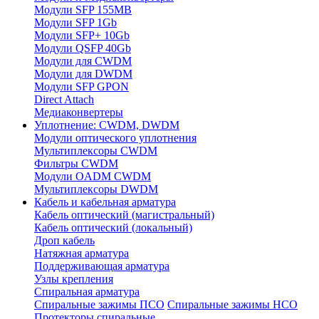
Модули SFP 155MB
Модули SFP 1Gb
Модули SFP+ 10Gb
Модули QSFP 40Gb
Модули для CWDM
Модули для DWDM
Модули SFP GPON
Direct Attach
Медиаконвертеры
Уплотнение: CWDM, DWDM
Модули оптического уплотнения
Мультиплексоры CWDM
Фильтры CWDM
Модули OADM CWDM
Мультиплексоры DWDM
Кабель и кабельная арматура
Кабель оптический (магистральный)
Кабель оптический (локальный)
Дроп кабель
Натяжная арматура
Поддерживающая арматура
Узлы крепления
Спиральная арматура
Спиральные зажимы ПСО
Спиральные зажимы НСО
Протекторы спиральные