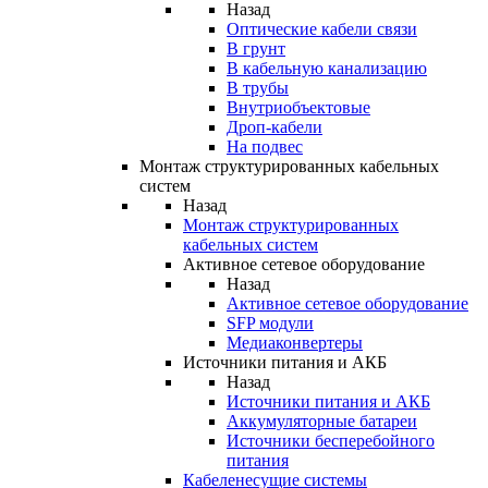
Назад
Оптические кабели связи
В грунт
В кабельную канализацию
В трубы
Внутриобъектовые
Дроп-кабели
На подвес
Монтаж структурированных кабельных
систем
Назад
Монтаж структурированных
кабельных систем
Активное сетевое оборудование
Назад
Активное сетевое оборудование
SFP модули
Медиаконвертеры
Источники питания и АКБ
Назад
Источники питания и АКБ
Аккумуляторные батареи
Источники бесперебойного
питания
Кабеленесущие системы