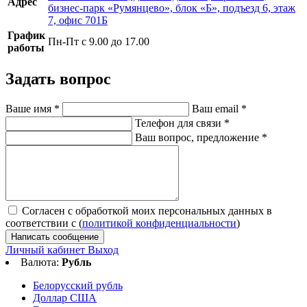
Адрес
бизнес-парк «Румянцево», блок «Б», подъезд 6, этаж
7, офис 701Б
График
Пн-Пт с 9.00 до 17.00
работы
Задать вопрос
Ваше имя
*
Ваш email
*
Телефон для связи
*
Ваш вопрос, предложение
*
Согласен с обработкой моих персональных данных в
соответствии с (
политикой конфиденциальности
)
Написать сообщение
Личный кабинет
Выход
Валюта:
Рубль
Белорусский рубль
Доллар США