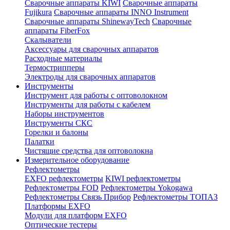
Сварочные аппараты KIWI
Сварочные аппараты
Fujikura
Сварочные аппараты INNO Instrument
Сварочные аппараты ShinewayTech
Cварочные
аппараты FiberFox
Скалыватели
Аксессуары для сварочных аппаратов
Расходные материалы
Термострипперы
Электроды для сварочных аппаратов
Инструменты
Инструмент для работы с оптоволокном
Инструменты для работы с кабелем
Наборы инструментов
Инструменты СКС
Горелки и балоны
Палатки
Чистящие средства для оптоволокна
Измерительное оборудование
Рефлектометры
EXFO рефлектометры
KIWI рефлектометры
Рефлектометры FOD
Рефлектометры Yokogawa
Рефлектометры Связь Прибор
Рефлектометры ТОПАЗ
Платформы EXFO
Модули для платформ EXFO
Оптические тестеры