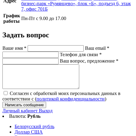
Адрес
бизнес-парк «Румянцево», блок «Б», подъезд 6, этаж
7, офис 701Б
График
Пн-Пт с 9.00 до 17.00
работы
Задать вопрос
Ваше имя
*
Ваш email
*
Телефон для связи
*
Ваш вопрос, предложение
*
Согласен с обработкой моих персональных данных в
соответствии с (
политикой конфиденциальности
)
Написать сообщение
Личный кабинет
Выход
Валюта:
Рубль
Белорусский рубль
Доллар США