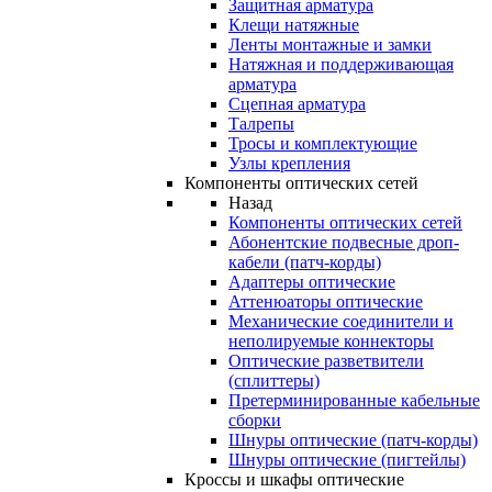
Защитная арматура
Клещи натяжные
Ленты монтажные и замки
Натяжная и поддерживающая
арматура
Сцепная арматура
Талрепы
Тросы и комплектующие
Узлы крепления
Компоненты оптических сетей
Назад
Компоненты оптических сетей
Абонентские подвесные дроп-
кабели (патч-корды)
Адаптеры оптические
Аттенюаторы оптические
Механические соединители и
неполируемые коннекторы
Оптические разветвители
(сплиттеры)
Претерминированные кабельные
сборки
Шнуры оптические (патч-корды)
Шнуры оптические (пигтейлы)
Кроссы и шкафы оптические