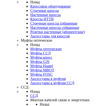
Назад
Кроссовое оборудование
Стоечные кроссы
Настенные кроссы
Кроссы HTTB
Стоечные кроссы собранные
Настенные кроссы собранные
Розетки настенные (абонентские)
Аксессуары для кроссов
Муфты оптические
Назад
Муфты оптические
Муфты ССД
Муфты-кросс
Муфты GJS
Муфты Huatel
Муфты МВОТ
Муфты FOSC
Аксессуары к муфтам
Аксессуары к муфтам ССД
ССД
Назад
ССД
Монтаж кабелей связи и энергетики
Назад