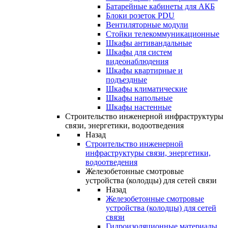
Батарейные кабинеты для АКБ
Блоки розеток PDU
Вентиляторные модули
Стойки телекоммуникационные
Шкафы антивандальные
Шкафы для систем
видеонаблюдения
Шкафы квартирные и
подъездные
Шкафы климатические
Шкафы напольные
Шкафы настенные
Строительство инженерной инфраструктуры
связи, энергетики, водоотведения
Назад
Строительство инженерной
инфраструктуры связи, энергетики,
водоотведения
Железобетонные смотровые
устройства (колодцы) для сетей связи
Назад
Железобетонные смотровые
устройства (колодцы) для сетей
связи
Гидроизоляционные материалы