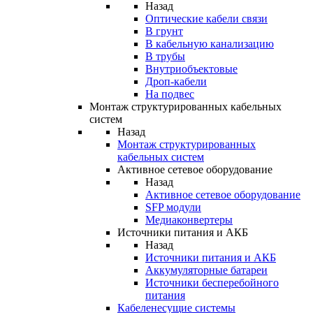
Назад
Оптические кабели связи
В грунт
В кабельную канализацию
В трубы
Внутриобъектовые
Дроп-кабели
На подвес
Монтаж структурированных кабельных
систем
Назад
Монтаж структурированных
кабельных систем
Активное сетевое оборудование
Назад
Активное сетевое оборудование
SFP модули
Медиаконвертеры
Источники питания и АКБ
Назад
Источники питания и АКБ
Аккумуляторные батареи
Источники бесперебойного
питания
Кабеленесущие системы