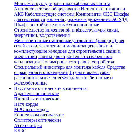
Монтаж структурированных кабельных систем
Активное сетевое оборудование
Источники питания и
АКБ
Кабеленесущие системы
Компоненты СКС
Шкафы
для системы управления дорожным движением АСУДД
Шкафы и стойки телекоммуникационные
Строительство инженерной инфраструктуры связи,
энергетики, водоотведения
Железобетонные смотровые устройства (колодцы) для
сетей связи
Заземление и молниезащита
Люки и
комплектующие колодцев для строительства связи и
энергетики
Плиты для строительства кабельной
канализации
Полимерные смотровые устройства
Специальный инвентарь для монтажа кабеля
Средства
ограждения и оповещения
Трубы и аксессуары
различного назначения
Фундаменты бетонные и
железобетонные
Пассивные оптические компоненты
Адаптеры оптические
Пигтейлы оптические
Патч-корды
MPO патч-корды
Коннекторы оптические
Сплиттеры оптические
Аттенюаторы
КДЗС