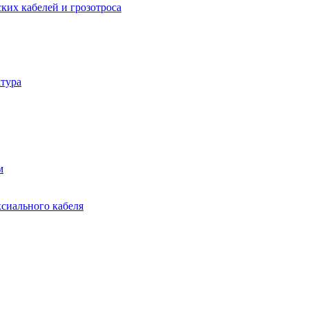
ких кабелей и грозотроса
тура
м
ксиального кабеля