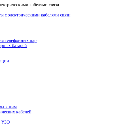
лектрическими кабелями связи
ы с электрическими кабелями связи
ия телефонных пар
орных батарей
зации
ры к ним
ических кабелей
я УЗО