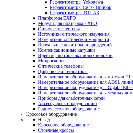
Рефлектометры Yokogawa
Рефлектометры Связь Прибор
Рефлектометры ТОПАЗ
Платформы EXFO
Модули для платформ EXFO
Оптические тестеры
Источники оптического излучения
Измерители оптической мощности
Визуальные локаторы повреждений
Компенсационные катушки
Идентификаторы активных волокон
Микроскопы
Оптические телефоны
Цифровые аттенюаторы
Измерительное оборудование для потоков Е1
Измерительное оборудование для ADSL лини
Измерительное оборудование для Gigabit Ether
Измерительное оборудование для медных ли
Приборы для слаботочных сетей
Аксессуары к оборудованию
Радиочастотное оборудование
Кроссовое оборудование
Назад
Кроссовое оборудование
Стоечные кроссы