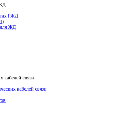
РЖД
ктах РЖД
И)
 для ЖД
е
Д
х кабелей связи
ческих кабелей связи
тов