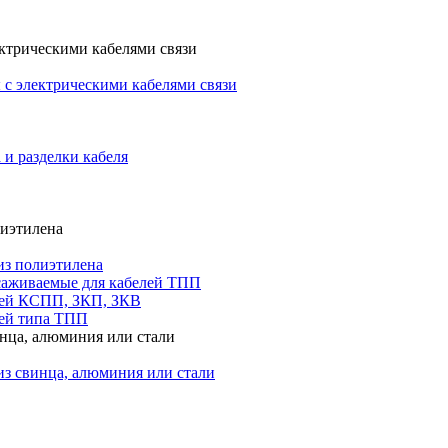
ктрическими кабелями связи
с электрическими кабелями связи
 и разделки кабеля
лиэтилена
из полиэтилена
саживаемые для кабелей ТПП
лей КСПП, ЗКП, ЗКВ
ей типа ТПП
инца, алюминия или стали
из свинца, алюминия или стали