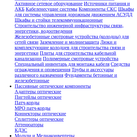
Активное сетевое оборудование
Источники питания и
АКБ
Кабеленесущие системы
Компоненты СКС
Шкафы
для системы управления дорожным движением АСУДД
Шкафы и стойки телекоммуникационные
Строительство инженерной инфраструктуры связи,
энергетики, водоотведения
Железобетонные смотровые устройства (колодцы) для
сетей связи
Заземление и молниезащита
Люки и
комплектующие колодцев для строительства связи и
энергетики
Плиты для строительства кабельной
канализации
Полимерные смотровые устройства
Специальный инвентарь для монтажа кабеля
Средства
ограждения и оповещения
Трубы и аксессуары
различного назначения
Фундаменты бетонные и
железобетонные
Пассивные оптические компоненты
Адаптеры оптические
Пигтейлы оптические
Патч-корды
MPO патч-корды
Коннекторы оптические
Сплиттеры оптические
Аттенюаторы
КДЗС
Модули и Медиаконвертеры