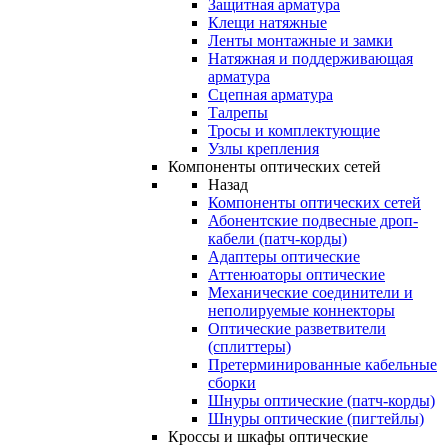
Защитная арматура
Клещи натяжные
Ленты монтажные и замки
Натяжная и поддерживающая
арматура
Сцепная арматура
Талрепы
Тросы и комплектующие
Узлы крепления
Компоненты оптических сетей
Назад
Компоненты оптических сетей
Абонентские подвесные дроп-
кабели (патч-корды)
Адаптеры оптические
Аттенюаторы оптические
Механические соединители и
неполируемые коннекторы
Оптические разветвители
(сплиттеры)
Претерминированные кабельные
сборки
Шнуры оптические (патч-корды)
Шнуры оптические (пигтейлы)
Кроссы и шкафы оптические