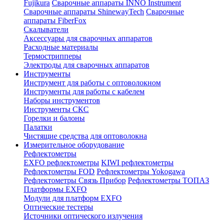
Fujikura
Сварочные аппараты INNO Instrument
Сварочные аппараты ShinewayTech
Cварочные
аппараты FiberFox
Скалыватели
Аксессуары для сварочных аппаратов
Расходные материалы
Термострипперы
Электроды для сварочных аппаратов
Инструменты
Инструмент для работы с оптоволокном
Инструменты для работы с кабелем
Наборы инструментов
Инструменты СКС
Горелки и балоны
Палатки
Чистящие средства для оптоволокна
Измерительное оборудование
Рефлектометры
EXFO рефлектометры
KIWI рефлектометры
Рефлектометры FOD
Рефлектометры Yokogawa
Рефлектометры Связь Прибор
Рефлектометры ТОПАЗ
Платформы EXFO
Модули для платформ EXFO
Оптические тестеры
Источники оптического излучения