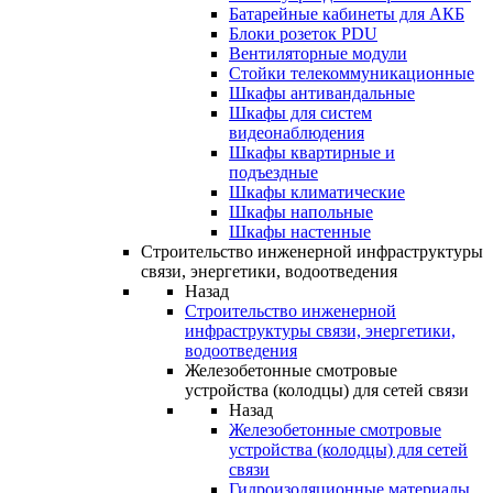
Батарейные кабинеты для АКБ
Блоки розеток PDU
Вентиляторные модули
Стойки телекоммуникационные
Шкафы антивандальные
Шкафы для систем
видеонаблюдения
Шкафы квартирные и
подъездные
Шкафы климатические
Шкафы напольные
Шкафы настенные
Строительство инженерной инфраструктуры
связи, энергетики, водоотведения
Назад
Строительство инженерной
инфраструктуры связи, энергетики,
водоотведения
Железобетонные смотровые
устройства (колодцы) для сетей связи
Назад
Железобетонные смотровые
устройства (колодцы) для сетей
связи
Гидроизоляционные материалы