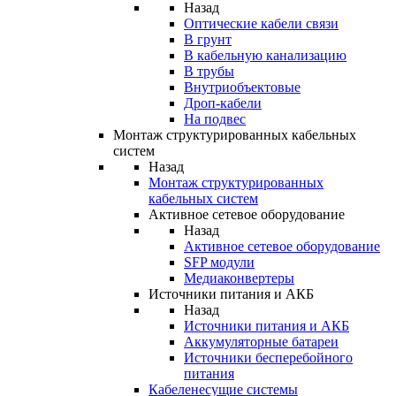
Назад
Оптические кабели связи
В грунт
В кабельную канализацию
В трубы
Внутриобъектовые
Дроп-кабели
На подвес
Монтаж структурированных кабельных
систем
Назад
Монтаж структурированных
кабельных систем
Активное сетевое оборудование
Назад
Активное сетевое оборудование
SFP модули
Медиаконвертеры
Источники питания и АКБ
Назад
Источники питания и АКБ
Аккумуляторные батареи
Источники бесперебойного
питания
Кабеленесущие системы