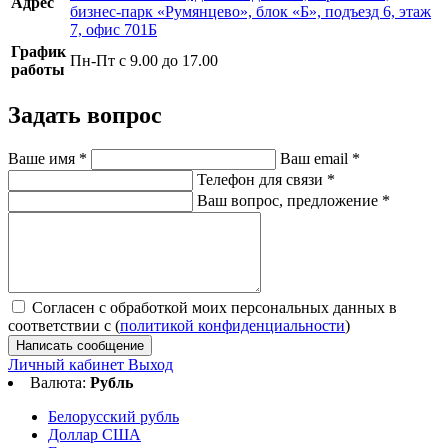
Адрес
бизнес-парк «Румянцево», блок «Б», подъезд 6, этаж
7, офис 701Б
График
Пн-Пт с 9.00 до 17.00
работы
Задать вопрос
Ваше имя
*
Ваш email
*
Телефон для связи
*
Ваш вопрос, предложение
*
Согласен с обработкой моих персональных данных в
соответствии с (
политикой конфиденциальности
)
Написать сообщение
Личный кабинет
Выход
Валюта:
Рубль
Белорусский рубль
Доллар США