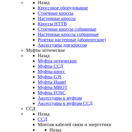
Назад
Кроссовое оборудование
Стоечные кроссы
Настенные кроссы
Кроссы HTTB
Стоечные кроссы собранные
Настенные кроссы собранные
Розетки настенные (абонентские)
Аксессуары для кроссов
Муфты оптические
Назад
Муфты оптические
Муфты ССД
Муфты-кросс
Муфты GJS
Муфты Huatel
Муфты МВОТ
Муфты FOSC
Аксессуары к муфтам
Аксессуары к муфтам ССД
ССД
Назад
ССД
Монтаж кабелей связи и энергетики
Назад