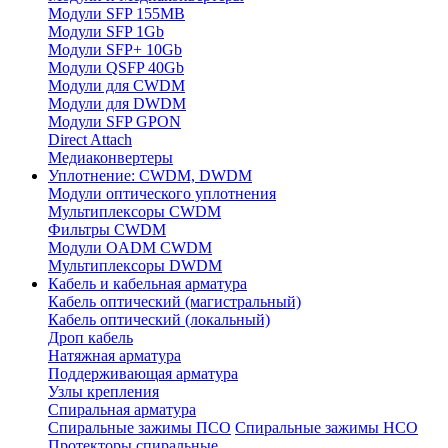
Модули SFP 155MB
Модули SFP 1Gb
Модули SFP+ 10Gb
Модули QSFP 40Gb
Модули для CWDM
Модули для DWDM
Модули SFP GPON
Direct Attach
Медиаконвертеры
Уплотнение: CWDM, DWDM
Модули оптического уплотнения
Мультиплексоры CWDM
Фильтры CWDM
Модули OADM CWDM
Мультиплексоры DWDM
Кабель и кабельная арматура
Кабель оптический (магистральный)
Кабель оптический (локальный)
Дроп кабель
Натяжная арматура
Поддерживающая арматура
Узлы крепления
Спиральная арматура
Спиральные зажимы ПСО
Спиральные зажимы НСО
Протекторы спиральные