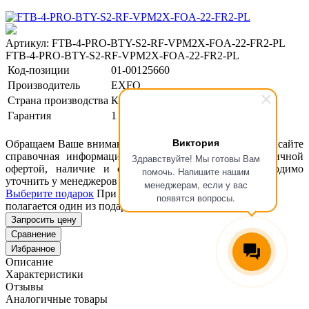
Артикул: FTB-4-PRO-BTY-S2-RF-VPM2X-FOA-22-FR2-PL
FTB-4-PRO-BTY-S2-RF-VPM2X-FOA-22-FR2-PL
Код-позиции
01-00125660
Производитель
EXFO
Страна производства
Канада
Гарантия
1 год
Виктория
Обращаем Ваше внимание, что размещенная на данном сайте
справочная информация о товарах не является публичной
Здравствуйте! Мы готовы Вам
офертой, наличие и стоимость оборудования необходимо
помочь. Напишите нашим
уточнить у менеджеров ООО "Концепт Технологии".
менеджерам, если у вас
Выберите подарок
При покупке данного товара вам
появятся вопросы.
полагается один из подарков представленных ниже
Запросить цену
Сравнение
Избранное
Описание
Характеристики
Отзывы
Аналогичные товары