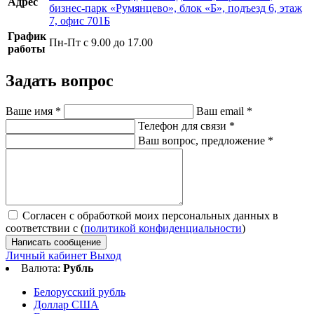
Адрес
бизнес-парк «Румянцево», блок «Б», подъезд 6, этаж
7, офис 701Б
График
Пн-Пт с 9.00 до 17.00
работы
Задать вопрос
Ваше имя
*
Ваш email
*
Телефон для связи
*
Ваш вопрос, предложение
*
Согласен с обработкой моих персональных данных в
соответствии с (
политикой конфиденциальности
)
Написать сообщение
Личный кабинет
Выход
Валюта:
Рубль
Белорусский рубль
Доллар США