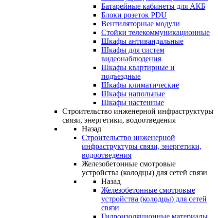
Батарейные кабинеты для АКБ
Блоки розеток PDU
Вентиляторные модули
Стойки телекоммуникационные
Шкафы антивандальные
Шкафы для систем
видеонаблюдения
Шкафы квартирные и
подъездные
Шкафы климатические
Шкафы напольные
Шкафы настенные
Строительство инженерной инфраструктуры
связи, энергетики, водоотведения
Назад
Строительство инженерной
инфраструктуры связи, энергетики,
водоотведения
Железобетонные смотровые
устройства (колодцы) для сетей связи
Назад
Железобетонные смотровые
устройства (колодцы) для сетей
связи
Гидроизоляционные материалы