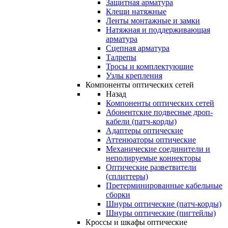
Защитная арматура
Клещи натяжные
Ленты монтажные и замки
Натяжная и поддерживающая
арматура
Сцепная арматура
Талрепы
Тросы и комплектующие
Узлы крепления
Компоненты оптических сетей
Назад
Компоненты оптических сетей
Абонентские подвесные дроп-
кабели (патч-корды)
Адаптеры оптические
Аттенюаторы оптические
Механические соединители и
неполируемые коннекторы
Оптические разветвители
(сплиттеры)
Претерминированные кабельные
сборки
Шнуры оптические (патч-корды)
Шнуры оптические (пигтейлы)
Кроссы и шкафы оптические