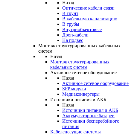
Назад
Оптические кабели связи
В грунт
В кабельную канализацию
В трубы
Внутриобъектовые
Дроп-кабели
На подвес
Монтаж структурированных кабельных
систем
Назад
Монтаж структурированных
кабельных систем
Активное сетевое оборудование
Назад
Активное сетевое оборудование
SFP модули
Медиаконвертеры
Источники питания и АКБ
Назад
Источники питания и АКБ
Аккумуляторные батареи
Источники бесперебойного
питания
Кабеленесущие системы