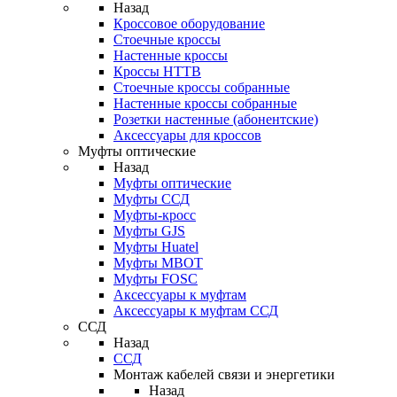
Назад
Кроссовое оборудование
Стоечные кроссы
Настенные кроссы
Кроссы HTTB
Стоечные кроссы собранные
Настенные кроссы собранные
Розетки настенные (абонентские)
Аксессуары для кроссов
Муфты оптические
Назад
Муфты оптические
Муфты ССД
Муфты-кросс
Муфты GJS
Муфты Huatel
Муфты МВОТ
Муфты FOSC
Аксессуары к муфтам
Аксессуары к муфтам ССД
ССД
Назад
ССД
Монтаж кабелей связи и энергетики
Назад