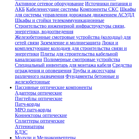
Активное сетевое оборудование
Источники питания и
АКБ
Кабеленесущие системы
Компоненты СКС
Шкафы
для системы управления дорожным движением АСУДД
Шкафы и стойки телекоммуникационные
Строительство инженерной инфраструктуры связи,
энергетики, водоотведения
Железобетонные смотровые устройства (колодцы) для
сетей связи
Заземление и молниезащита
Люки и
комплектующие колодцев для строительства связи и
энергетики
Плиты для строительства кабельной
канализации
Полимерные смотровые устройства
Специальный инвентарь для монтажа кабеля
Средства
ограждения и оповещения
Трубы и аксессуары
различного назначения
Фундаменты бетонные и
железобетонные
Пассивные оптические компоненты
Адаптеры оптические
Пигтейлы оптические
Патч-корды
MPO патч-корды
Коннекторы оптические
Сплиттеры оптические
Аттенюаторы
КДЗС
Модули и Медиаконвертеры