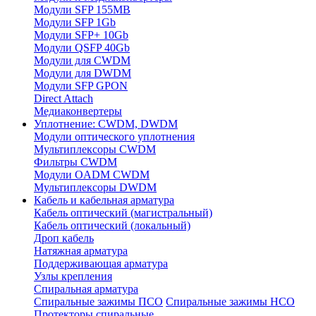
Модули SFP 155MB
Модули SFP 1Gb
Модули SFP+ 10Gb
Модули QSFP 40Gb
Модули для CWDM
Модули для DWDM
Модули SFP GPON
Direct Attach
Медиаконвертеры
Уплотнение: CWDM, DWDM
Модули оптического уплотнения
Мультиплексоры CWDM
Фильтры CWDM
Модули OADM CWDM
Мультиплексоры DWDM
Кабель и кабельная арматура
Кабель оптический (магистральный)
Кабель оптический (локальный)
Дроп кабель
Натяжная арматура
Поддерживающая арматура
Узлы крепления
Спиральная арматура
Спиральные зажимы ПСО
Спиральные зажимы НСО
Протекторы спиральные