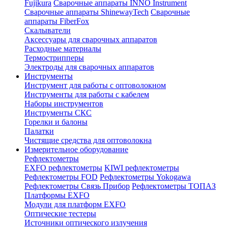
Fujikura
Сварочные аппараты INNO Instrument
Сварочные аппараты ShinewayTech
Cварочные
аппараты FiberFox
Скалыватели
Аксессуары для сварочных аппаратов
Расходные материалы
Термострипперы
Электроды для сварочных аппаратов
Инструменты
Инструмент для работы с оптоволокном
Инструменты для работы с кабелем
Наборы инструментов
Инструменты СКС
Горелки и балоны
Палатки
Чистящие средства для оптоволокна
Измерительное оборудование
Рефлектометры
EXFO рефлектометры
KIWI рефлектометры
Рефлектометры FOD
Рефлектометры Yokogawa
Рефлектометры Связь Прибор
Рефлектометры ТОПАЗ
Платформы EXFO
Модули для платформ EXFO
Оптические тестеры
Источники оптического излучения