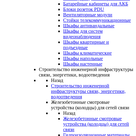
Батарейные кабинеты для АКБ
Блоки розеток PDU
Вентиляторные модули
Стойки телекоммуникационные
Шкафы антивандальные
Шкафы для систем
видеонаблюдения
Шкафы квартирные и
подъездные
Шкафы климатические
Шкафы напольные
Шкафы настенные
Строительство инженерной инфраструктуры
связи, энергетики, водоотведения
Назад
Строительство инженерной
инфраструктуры связи, энергетики,
водоотведения
Железобетонные смотровые
устройства (колодцы) для сетей связи
Назад
Железобетонные смотровые
устройства (колодцы) для сетей
связи
Гидроизоляционные материалы