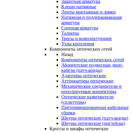
Защитная арматура
Клещи натяжные
Ленты монтажные и замки
Натяжная и поддерживающая
арматура
Сцепная арматура
Талрепы
Тросы и комплектующие
Узлы крепления
Компоненты оптических сетей
Назад
Компоненты оптических сетей
Абонентские подвесные дроп-
кабели (патч-корды)
Адаптеры оптические
Аттенюаторы оптические
Механические соединители и
неполируемые коннекторы
Оптические разветвители
(сплиттеры)
Претерминированные кабельные
сборки
Шнуры оптические (патч-корды)
Шнуры оптические (пигтейлы)
Кроссы и шкафы оптические