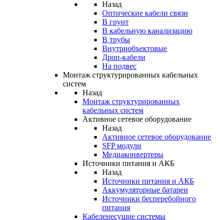
Назад
Оптические кабели связи
В грунт
В кабельную канализацию
В трубы
Внутриобъектовые
Дроп-кабели
На подвес
Монтаж структурированных кабельных
систем
Назад
Монтаж структурированных
кабельных систем
Активное сетевое оборудование
Назад
Активное сетевое оборудование
SFP модули
Медиаконвертеры
Источники питания и АКБ
Назад
Источники питания и АКБ
Аккумуляторные батареи
Источники бесперебойного
питания
Кабеленесущие системы