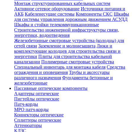
Монтаж структурированных кабельных систем
Активное сетевое оборудование
Источники питания и
АКБ
Кабеленесущие системы
Компоненты СКС
Шкафы
для системы управления дорожным движением АСУДД
Шкафы и стойки телекоммуникационные
Строительство инженерной инфраструктуры связи,
энергетики, водоотведения
Железобетонные смотровые устройства (колодцы) для
сетей связи
Заземление и молниезащита
Люки и
комплектующие колодцев для строительства связи и
энергетики
Плиты для строительства кабельной
канализации
Полимерные смотровые устройства
Специальный инвентарь для монтажа кабеля
Средства
ограждения и оповещения
Трубы и аксессуары
различного назначения
Фундаменты бетонные и
железобетонные
Пассивные оптические компоненты
Адаптеры оптические
Пигтейлы оптические
Патч-корды
MPO патч-корды
Коннекторы оптические
Сплиттеры оптические
Аттенюаторы
КДЗС