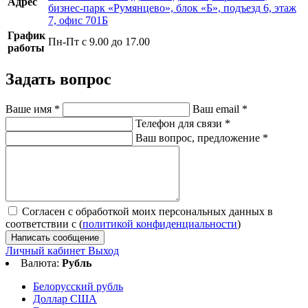
Адрес
бизнес-парк «Румянцево», блок «Б», подъезд 6, этаж
7, офис 701Б
График
Пн-Пт с 9.00 до 17.00
работы
Задать вопрос
Ваше имя
*
Ваш email
*
Телефон для связи
*
Ваш вопрос, предложение
*
Согласен с обработкой моих персональных данных в
соответствии с (
политикой конфиденциальности
)
Написать сообщение
Личный кабинет
Выход
Валюта:
Рубль
Белорусский рубль
Доллар США