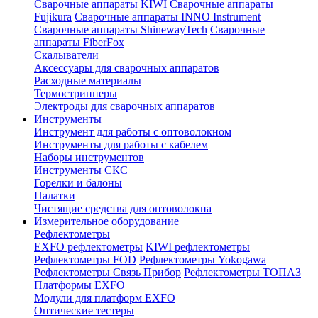
Сварочные аппараты KIWI
Сварочные аппараты
Fujikura
Сварочные аппараты INNO Instrument
Сварочные аппараты ShinewayTech
Cварочные
аппараты FiberFox
Скалыватели
Аксессуары для сварочных аппаратов
Расходные материалы
Термострипперы
Электроды для сварочных аппаратов
Инструменты
Инструмент для работы с оптоволокном
Инструменты для работы с кабелем
Наборы инструментов
Инструменты СКС
Горелки и балоны
Палатки
Чистящие средства для оптоволокна
Измерительное оборудование
Рефлектометры
EXFO рефлектометры
KIWI рефлектометры
Рефлектометры FOD
Рефлектометры Yokogawa
Рефлектометры Связь Прибор
Рефлектометры ТОПАЗ
Платформы EXFO
Модули для платформ EXFO
Оптические тестеры