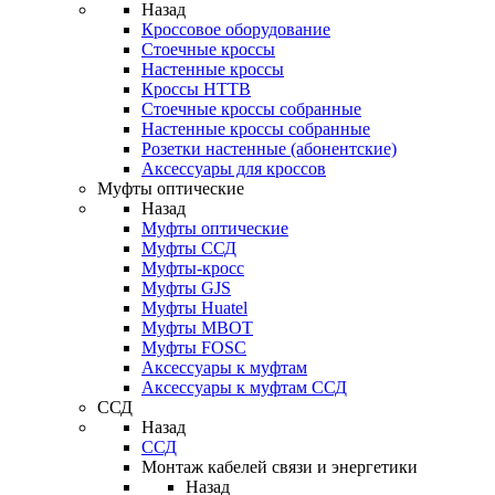
Назад
Кроссовое оборудование
Стоечные кроссы
Настенные кроссы
Кроссы HTTB
Стоечные кроссы собранные
Настенные кроссы собранные
Розетки настенные (абонентские)
Аксессуары для кроссов
Муфты оптические
Назад
Муфты оптические
Муфты ССД
Муфты-кросс
Муфты GJS
Муфты Huatel
Муфты МВОТ
Муфты FOSC
Аксессуары к муфтам
Аксессуары к муфтам ССД
ССД
Назад
ССД
Монтаж кабелей связи и энергетики
Назад