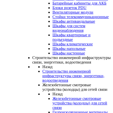
Батарейные кабинеты для АКБ
Блоки розеток PDU
Вентиляторные модули
Стойки телекоммуникационные
Шкафы антивандальные
Шкафы для систем
видеонаблюдения
Шкафы квартирные и
подъездные
Шкафы климатические
Шкафы напольные
Шкафы настенные
Строительство инженерной инфраструктуры
связи, энергетики, водоотведения
Назад
Строительство инженерной
инфраструктуры связи, энергетики,
водоотведения
Железобетонные смотровые
устройства (колодцы) для сетей связи
Назад
Железобетонные смотровые
устройства (колодцы) для сетей
связи
Гидроизоляционные материалы