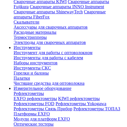
Сварочные аппараты KIWI
Сварочные аппараты
Fujikura
Сварочные аппараты INNO Instrument
Сварочные аппараты ShinewayTech
Cварочные
аппараты FiberFox
Скалыватели
Аксессуары для сварочных аппаратов
Расходные материалы
Термострипперы
Электроды для сварочных аппаратов
Инструменты
Инструмент для работы с оптоволокном
Инструменты для работы с кабелем
Наборы инструментов
Инструменты СКС
Горелки и балоны
Палатки
Чистящие средства для оптоволокна
Измерительное оборудование
Рефлектометры
EXFO рефлектометры
KIWI рефлектометры
Рефлектометры FOD
Рефлектометры Yokogawa
Рефлектометры Связь Прибор
Рефлектометры ТОПАЗ
Платформы EXFO
Модули для платформ EXFO
Оптические тестеры