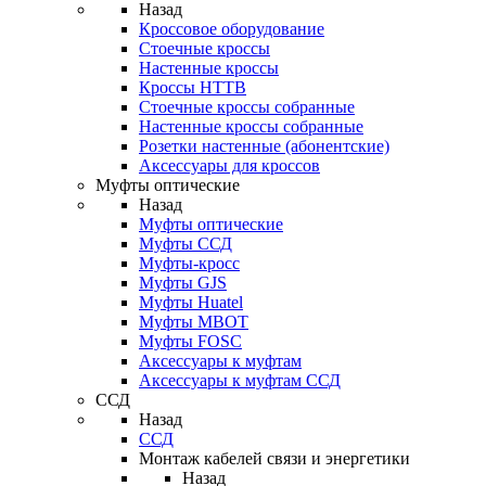
Назад
Кроссовое оборудование
Стоечные кроссы
Настенные кроссы
Кроссы HTTB
Стоечные кроссы собранные
Настенные кроссы собранные
Розетки настенные (абонентские)
Аксессуары для кроссов
Муфты оптические
Назад
Муфты оптические
Муфты ССД
Муфты-кросс
Муфты GJS
Муфты Huatel
Муфты МВОТ
Муфты FOSC
Аксессуары к муфтам
Аксессуары к муфтам ССД
ССД
Назад
ССД
Монтаж кабелей связи и энергетики
Назад