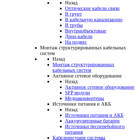
Назад
Оптические кабели связи
В грунт
В кабельную канализацию
В трубы
Внутриобъектовые
Дроп-кабели
На подвес
Монтаж структурированных кабельных
систем
Назад
Монтаж структурированных
кабельных систем
Активное сетевое оборудование
Назад
Активное сетевое оборудование
SFP модули
Медиаконвертеры
Источники питания и АКБ
Назад
Источники питания и АКБ
Аккумуляторные батареи
Источники бесперебойного
питания
Кабеленесущие системы