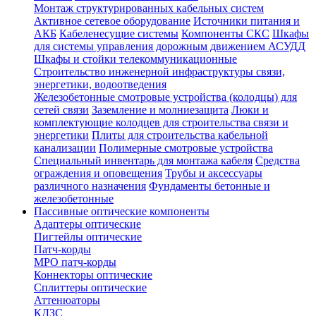
Монтаж структурированных кабельных систем
Активное сетевое оборудование
Источники питания и
АКБ
Кабеленесущие системы
Компоненты СКС
Шкафы
для системы управления дорожным движением АСУДД
Шкафы и стойки телекоммуникационные
Строительство инженерной инфраструктуры связи,
энергетики, водоотведения
Железобетонные смотровые устройства (колодцы) для
сетей связи
Заземление и молниезащита
Люки и
комплектующие колодцев для строительства связи и
энергетики
Плиты для строительства кабельной
канализации
Полимерные смотровые устройства
Специальный инвентарь для монтажа кабеля
Средства
ограждения и оповещения
Трубы и аксессуары
различного назначения
Фундаменты бетонные и
железобетонные
Пассивные оптические компоненты
Адаптеры оптические
Пигтейлы оптические
Патч-корды
MPO патч-корды
Коннекторы оптические
Сплиттеры оптические
Аттенюаторы
КДЗС