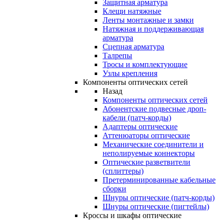
Защитная арматура
Клещи натяжные
Ленты монтажные и замки
Натяжная и поддерживающая
арматура
Сцепная арматура
Талрепы
Тросы и комплектующие
Узлы крепления
Компоненты оптических сетей
Назад
Компоненты оптических сетей
Абонентские подвесные дроп-
кабели (патч-корды)
Адаптеры оптические
Аттенюаторы оптические
Механические соединители и
неполируемые коннекторы
Оптические разветвители
(сплиттеры)
Претерминированные кабельные
сборки
Шнуры оптические (патч-корды)
Шнуры оптические (пигтейлы)
Кроссы и шкафы оптические