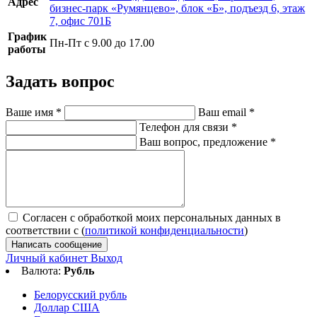
Адрес
бизнес-парк «Румянцево», блок «Б», подъезд 6, этаж
7, офис 701Б
График
Пн-Пт с 9.00 до 17.00
работы
Задать вопрос
Ваше имя
*
Ваш email
*
Телефон для связи
*
Ваш вопрос, предложение
*
Согласен с обработкой моих персональных данных в
соответствии с (
политикой конфиденциальности
)
Написать сообщение
Личный кабинет
Выход
Валюта:
Рубль
Белорусский рубль
Доллар США