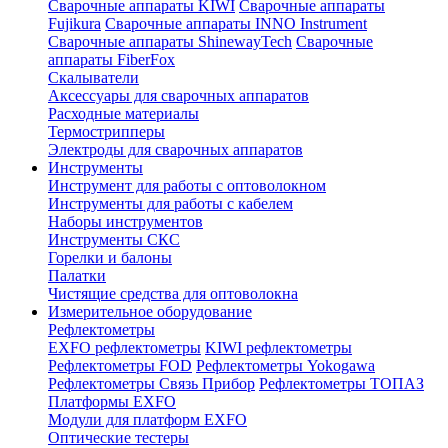
Сварочные аппараты KIWI
Сварочные аппараты
Fujikura
Сварочные аппараты INNO Instrument
Сварочные аппараты ShinewayTech
Cварочные
аппараты FiberFox
Скалыватели
Аксессуары для сварочных аппаратов
Расходные материалы
Термострипперы
Электроды для сварочных аппаратов
Инструменты
Инструмент для работы с оптоволокном
Инструменты для работы с кабелем
Наборы инструментов
Инструменты СКС
Горелки и балоны
Палатки
Чистящие средства для оптоволокна
Измерительное оборудование
Рефлектометры
EXFO рефлектометры
KIWI рефлектометры
Рефлектометры FOD
Рефлектометры Yokogawa
Рефлектометры Связь Прибор
Рефлектометры ТОПАЗ
Платформы EXFO
Модули для платформ EXFO
Оптические тестеры