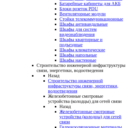
Батарейные кабинеты для АКБ
Блоки розеток PDU
Вентиляторные модули
Стойки телекоммуникационные
Шкафы антивандальные
Шкафы для систем
видеонаблюдения
Шкафы квартирные и
подъездные
Шкафы климатические
Шкафы напольные
Шкафы настенные
Строительство инженерной инфраструктуры
связи, энергетики, водоотведения
Назад
Строительство инженерной
инфраструктуры связи, энергетики,
водоотведения
Железобетонные смотровые
устройства (колодцы) для сетей связи
Назад
Железобетонные смотровые
устройства (колодцы) для сетей
связи
Гидроизоляционные материалы