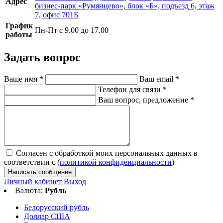
Адрес
бизнес-парк «Румянцево», блок «Б», подъезд 6, этаж
7, офис 701Б
График
Пн-Пт с 9.00 до 17.00
работы
Задать вопрос
Ваше имя
*
Ваш email
*
Телефон для связи
*
Ваш вопрос, предложение
*
Согласен с обработкой моих персональных данных в
соответствии с (
политикой конфиденциальности
)
Написать сообщение
Личный кабинет
Выход
Валюта:
Рубль
Белорусский рубль
Доллар США