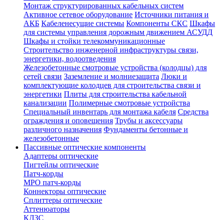
Монтаж структурированных кабельных систем
Активное сетевое оборудование
Источники питания и
АКБ
Кабеленесущие системы
Компоненты СКС
Шкафы
для системы управления дорожным движением АСУДД
Шкафы и стойки телекоммуникационные
Строительство инженерной инфраструктуры связи,
энергетики, водоотведения
Железобетонные смотровые устройства (колодцы) для
сетей связи
Заземление и молниезащита
Люки и
комплектующие колодцев для строительства связи и
энергетики
Плиты для строительства кабельной
канализации
Полимерные смотровые устройства
Специальный инвентарь для монтажа кабеля
Средства
ограждения и оповещения
Трубы и аксессуары
различного назначения
Фундаменты бетонные и
железобетонные
Пассивные оптические компоненты
Адаптеры оптические
Пигтейлы оптические
Патч-корды
MPO патч-корды
Коннекторы оптические
Сплиттеры оптические
Аттенюаторы
КДЗС