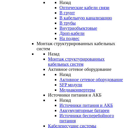
Назад
Оптические кабели связи
В грунт
В кабельную канализацию
В трубы
Внутриобъектовые
Дроп-кабели
На подвес
Монтаж структурированных кабельных
систем
Назад
Монтаж структурированных
кабельных систем
Активное сетевое оборудование
Назад
Активное сетевое оборудование
SFP модули
Медиаконвертеры
Источники питания и АКБ
Назад
Источники питания и АКБ
Аккумуляторные батареи
Источники бесперебойного
питания
Кабеленесущие системы