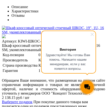
Описание
Характеристики
Отзывы
Артикул: KIWI-ШКОС-16/16-1U-SM-SU
Шкаф кроссовый оптический стоечный ШКОС, 19", 1U, 16
Виктория
SM, укомплектованный 16 SC/UPC
Здравствуйте! Мы готовы Вам
Код-позиции
01-00004265
помочь. Напишите нашим
Производитель
KIWI
менеджерам, если у вас
Страна производства
Китай
появятся вопросы.
Гарантия
1 год
Обращаем Ваше внимание, что размещенная на данном сайте
справочная информация о товарах не является публичной
офертой, наличие и стоимость оборудования необходимо
уточнить у менеджеров ООО "Концепт Технологии".
2 138.15
руб
/ шт
Выберите подарок
При покупке данного товара вам
полагается один из подарков представленных ниже