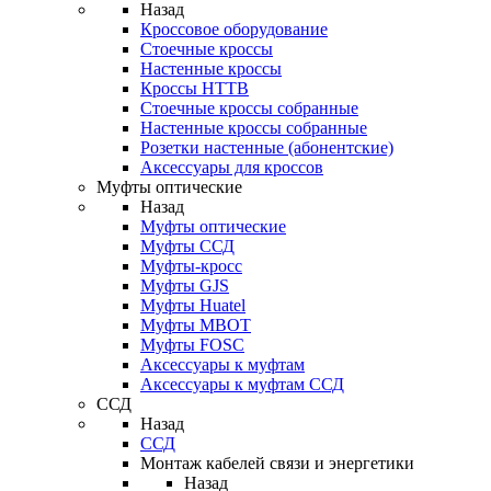
Назад
Кроссовое оборудование
Стоечные кроссы
Настенные кроссы
Кроссы HTTB
Стоечные кроссы собранные
Настенные кроссы собранные
Розетки настенные (абонентские)
Аксессуары для кроссов
Муфты оптические
Назад
Муфты оптические
Муфты ССД
Муфты-кросс
Муфты GJS
Муфты Huatel
Муфты МВОТ
Муфты FOSC
Аксессуары к муфтам
Аксессуары к муфтам ССД
ССД
Назад
ССД
Монтаж кабелей связи и энергетики
Назад