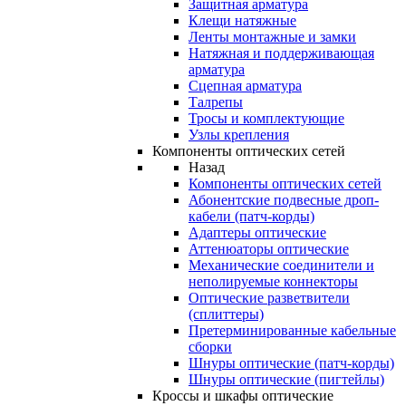
Защитная арматура
Клещи натяжные
Ленты монтажные и замки
Натяжная и поддерживающая
арматура
Сцепная арматура
Талрепы
Тросы и комплектующие
Узлы крепления
Компоненты оптических сетей
Назад
Компоненты оптических сетей
Абонентские подвесные дроп-
кабели (патч-корды)
Адаптеры оптические
Аттенюаторы оптические
Механические соединители и
неполируемые коннекторы
Оптические разветвители
(сплиттеры)
Претерминированные кабельные
сборки
Шнуры оптические (патч-корды)
Шнуры оптические (пигтейлы)
Кроссы и шкафы оптические