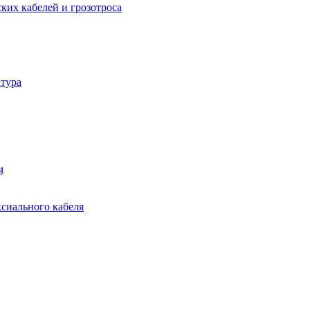
ких кабелей и грозотроса
тура
м
ксиального кабеля