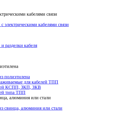
ктрическими кабелями связи
с электрическими кабелями связи
 и разделки кабеля
лиэтилена
из полиэтилена
саживаемые для кабелей ТПП
лей КСПП, ЗКП, ЗКВ
ей типа ТПП
инца, алюминия или стали
из свинца, алюминия или стали