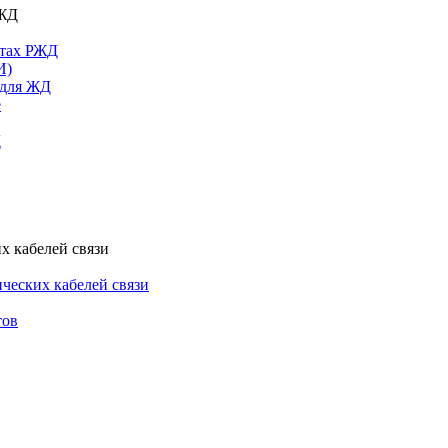
РЖД
ктах РЖД
И)
 для ЖД
е
Д
х кабелей связи
ческих кабелей связи
тов