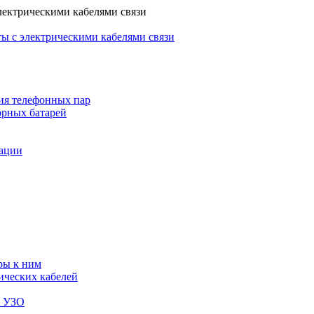
лектрическими кабелями связи
ы с электрическими кабелями связи
ия телефонных пар
орных батарей
зации
ры к ним
ических кабелей
я УЗО