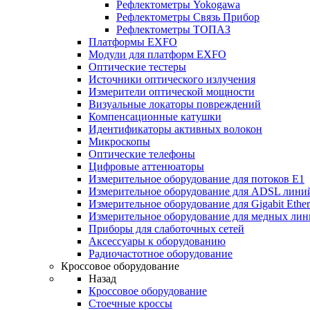
Рефлектометры Yokogawa
Рефлектометры Связь Прибор
Рефлектометры ТОПАЗ
Платформы EXFO
Модули для платформ EXFO
Оптические тестеры
Источники оптического излучения
Измерители оптической мощности
Визуальные локаторы повреждений
Компенсационные катушки
Идентификаторы активных волокон
Микроскопы
Оптические телефоны
Цифровые аттенюаторы
Измерительное оборудование для потоков Е1
Измерительное оборудование для ADSL лини
Измерительное оборудование для Gigabit Ether
Измерительное оборудование для медных ли
Приборы для слаботочных сетей
Аксессуары к оборудованию
Радиочастотное оборудование
Кроссовое оборудование
Назад
Кроссовое оборудование
Стоечные кроссы