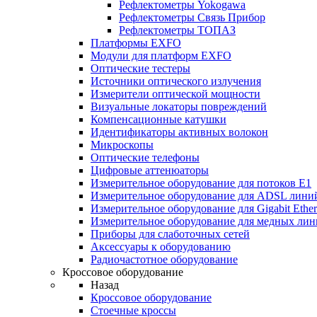
Рефлектометры Yokogawa
Рефлектометры Связь Прибор
Рефлектометры ТОПАЗ
Платформы EXFO
Модули для платформ EXFO
Оптические тестеры
Источники оптического излучения
Измерители оптической мощности
Визуальные локаторы повреждений
Компенсационные катушки
Идентификаторы активных волокон
Микроскопы
Оптические телефоны
Цифровые аттенюаторы
Измерительное оборудование для потоков Е1
Измерительное оборудование для ADSL лини
Измерительное оборудование для Gigabit Ether
Измерительное оборудование для медных ли
Приборы для слаботочных сетей
Аксессуары к оборудованию
Радиочастотное оборудование
Кроссовое оборудование
Назад
Кроссовое оборудование
Стоечные кроссы