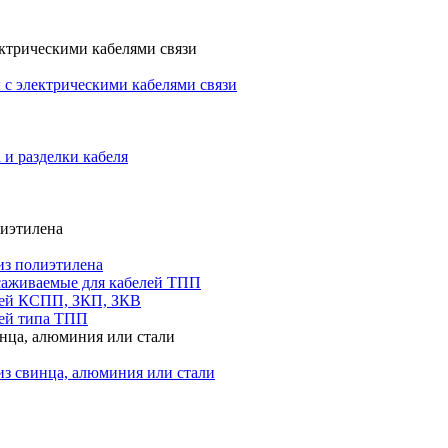
ктрическими кабелями связи
с электрическими кабелями связи
 и разделки кабеля
лиэтилена
из полиэтилена
саживаемые для кабелей ТПП
лей КСПП, ЗКП, ЗКВ
ей типа ТПП
инца, алюминия или стали
из свинца, алюминия или стали