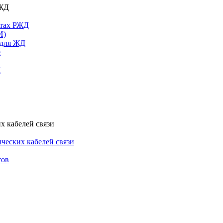
РЖД
ктах РЖД
И)
 для ЖД
е
Д
х кабелей связи
ческих кабелей связи
тов