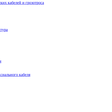
ких кабелей и грозотроса
тура
м
ксиального кабеля