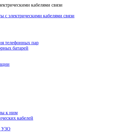
лектрическими кабелями связи
ы с электрическими кабелями связи
ия телефонных пар
орных батарей
зации
ры к ним
ических кабелей
я УЗО