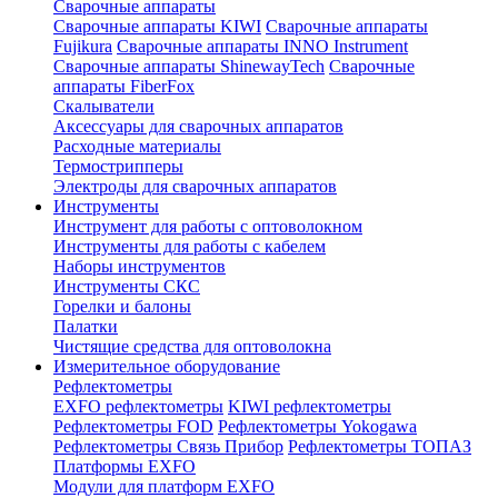
Сварочные аппараты
Сварочные аппараты KIWI
Сварочные аппараты
Fujikura
Сварочные аппараты INNO Instrument
Сварочные аппараты ShinewayTech
Cварочные
аппараты FiberFox
Скалыватели
Аксессуары для сварочных аппаратов
Расходные материалы
Термострипперы
Электроды для сварочных аппаратов
Инструменты
Инструмент для работы с оптоволокном
Инструменты для работы с кабелем
Наборы инструментов
Инструменты СКС
Горелки и балоны
Палатки
Чистящие средства для оптоволокна
Измерительное оборудование
Рефлектометры
EXFO рефлектометры
KIWI рефлектометры
Рефлектометры FOD
Рефлектометры Yokogawa
Рефлектометры Связь Прибор
Рефлектометры ТОПАЗ
Платформы EXFO
Модули для платформ EXFO