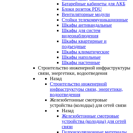
Батарейные кабинеты для АКБ
Блоки розеток PDU
Вентиляторные модули
Стойки телекоммуникационные
Шкафы антивандальные
Шкафы для систем
видеонаблюдения
Шкафы квартирные и
подъездные
Шкафы климатические
Шкафы напольные
Шкафы настенные
Строительство инженерной инфраструктуры
связи, энергетики, водоотведения
Назад
Строительство инженерной
инфраструктуры связи, энергетики,
водоотведения
Железобетонные смотровые
устройства (колодцы) для сетей связи
Назад
Железобетонные смотровые
устройства (колодцы) для сетей
связи
Гидроизоляционные материалы