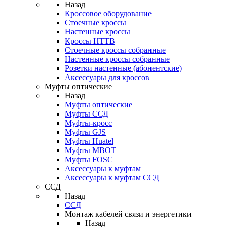
Назад
Кроссовое оборудование
Стоечные кроссы
Настенные кроссы
Кроссы HTTB
Стоечные кроссы собранные
Настенные кроссы собранные
Розетки настенные (абонентские)
Аксессуары для кроссов
Муфты оптические
Назад
Муфты оптические
Муфты ССД
Муфты-кросс
Муфты GJS
Муфты Huatel
Муфты МВОТ
Муфты FOSC
Аксессуары к муфтам
Аксессуары к муфтам ССД
ССД
Назад
ССД
Монтаж кабелей связи и энергетики
Назад