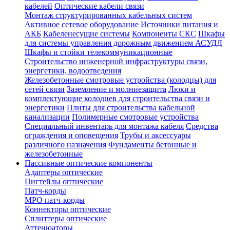
кабелей
Оптические кабели связи
Монтаж структурированных кабельных систем
Активное сетевое оборудование
Источники питания и
АКБ
Кабеленесущие системы
Компоненты СКС
Шкафы
для системы управления дорожным движением АСУДД
Шкафы и стойки телекоммуникационные
Строительство инженерной инфраструктуры связи,
энергетики, водоотведения
Железобетонные смотровые устройства (колодцы) для
сетей связи
Заземление и молниезащита
Люки и
комплектующие колодцев для строительства связи и
энергетики
Плиты для строительства кабельной
канализации
Полимерные смотровые устройства
Специальный инвентарь для монтажа кабеля
Средства
ограждения и оповещения
Трубы и аксессуары
различного назначения
Фундаменты бетонные и
железобетонные
Пассивные оптические компоненты
Адаптеры оптические
Пигтейлы оптические
Патч-корды
MPO патч-корды
Коннекторы оптические
Сплиттеры оптические
Аттенюаторы