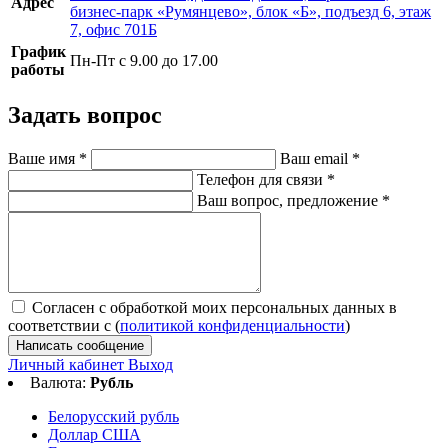
Адрес
бизнес-парк «Румянцево», блок «Б», подъезд 6, этаж
7, офис 701Б
График
Пн-Пт с 9.00 до 17.00
работы
Задать вопрос
Ваше имя
*
Ваш email
*
Телефон для связи
*
Ваш вопрос, предложение
*
Согласен с обработкой моих персональных данных в
соответствии с (
политикой конфиденциальности
)
Написать сообщение
Личный кабинет
Выход
Валюта:
Рубль
Белорусский рубль
Доллар США