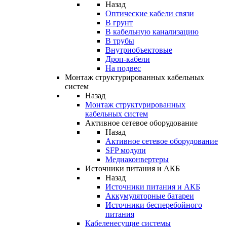
Назад
Оптические кабели связи
В грунт
В кабельную канализацию
В трубы
Внутриобъектовые
Дроп-кабели
На подвес
Монтаж структурированных кабельных
систем
Назад
Монтаж структурированных
кабельных систем
Активное сетевое оборудование
Назад
Активное сетевое оборудование
SFP модули
Медиаконвертеры
Источники питания и АКБ
Назад
Источники питания и АКБ
Аккумуляторные батареи
Источники бесперебойного
питания
Кабеленесущие системы