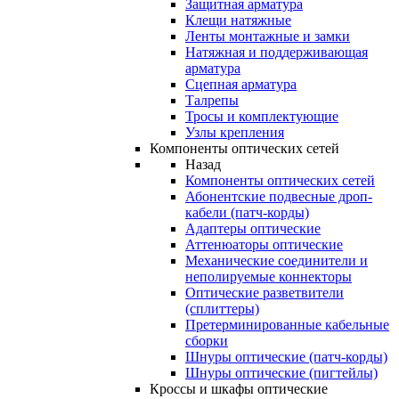
Защитная арматура
Клещи натяжные
Ленты монтажные и замки
Натяжная и поддерживающая
арматура
Сцепная арматура
Талрепы
Тросы и комплектующие
Узлы крепления
Компоненты оптических сетей
Назад
Компоненты оптических сетей
Абонентские подвесные дроп-
кабели (патч-корды)
Адаптеры оптические
Аттенюаторы оптические
Механические соединители и
неполируемые коннекторы
Оптические разветвители
(сплиттеры)
Претерминированные кабельные
сборки
Шнуры оптические (патч-корды)
Шнуры оптические (пигтейлы)
Кроссы и шкафы оптические