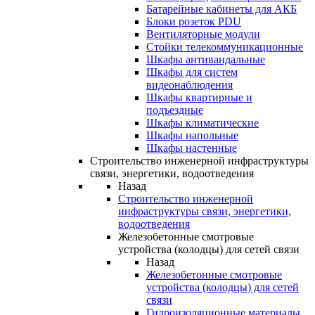
Батарейные кабинеты для АКБ
Блоки розеток PDU
Вентиляторные модули
Стойки телекоммуникационные
Шкафы антивандальные
Шкафы для систем
видеонаблюдения
Шкафы квартирные и
подъездные
Шкафы климатические
Шкафы напольные
Шкафы настенные
Строительство инженерной инфраструктуры
связи, энергетики, водоотведения
Назад
Строительство инженерной
инфраструктуры связи, энергетики,
водоотведения
Железобетонные смотровые
устройства (колодцы) для сетей связи
Назад
Железобетонные смотровые
устройства (колодцы) для сетей
связи
Гидроизоляционные материалы