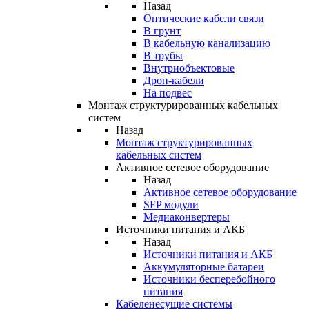
Назад
Оптические кабели связи
В грунт
В кабельную канализацию
В трубы
Внутриобъектовые
Дроп-кабели
На подвес
Монтаж структурированных кабельных
систем
Назад
Монтаж структурированных
кабельных систем
Активное сетевое оборудование
Назад
Активное сетевое оборудование
SFP модули
Медиаконвертеры
Источники питания и АКБ
Назад
Источники питания и АКБ
Аккумуляторные батареи
Источники бесперебойного
питания
Кабеленесущие системы