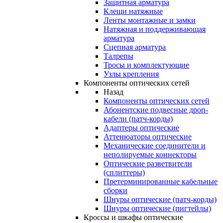
Защитная арматура
Клещи натяжные
Ленты монтажные и замки
Натяжная и поддерживающая
арматура
Сцепная арматура
Талрепы
Тросы и комплектующие
Узлы крепления
Компоненты оптических сетей
Назад
Компоненты оптических сетей
Абонентские подвесные дроп-
кабели (патч-корды)
Адаптеры оптические
Аттенюаторы оптические
Механические соединители и
неполируемые коннекторы
Оптические разветвители
(сплиттеры)
Претерминированные кабельные
сборки
Шнуры оптические (патч-корды)
Шнуры оптические (пигтейлы)
Кроссы и шкафы оптические