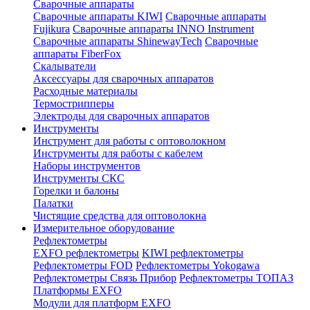
Сварочные аппараты
Сварочные аппараты KIWI
Сварочные аппараты
Fujikura
Сварочные аппараты INNO Instrument
Сварочные аппараты ShinewayTech
Cварочные
аппараты FiberFox
Скалыватели
Аксессуары для сварочных аппаратов
Расходные материалы
Термострипперы
Электроды для сварочных аппаратов
Инструменты
Инструмент для работы с оптоволокном
Инструменты для работы с кабелем
Наборы инструментов
Инструменты СКС
Горелки и балоны
Палатки
Чистящие средства для оптоволокна
Измерительное оборудование
Рефлектометры
EXFO рефлектометры
KIWI рефлектометры
Рефлектометры FOD
Рефлектометры Yokogawa
Рефлектометры Связь Прибор
Рефлектометры ТОПАЗ
Платформы EXFO
Модули для платформ EXFO