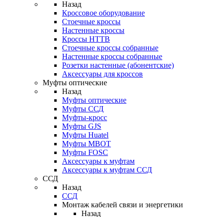
Назад
Кроссовое оборудование
Стоечные кроссы
Настенные кроссы
Кроссы HTTB
Стоечные кроссы собранные
Настенные кроссы собранные
Розетки настенные (абонентские)
Аксессуары для кроссов
Муфты оптические
Назад
Муфты оптические
Муфты ССД
Муфты-кросс
Муфты GJS
Муфты Huatel
Муфты МВОТ
Муфты FOSC
Аксессуары к муфтам
Аксессуары к муфтам ССД
ССД
Назад
ССД
Монтаж кабелей связи и энергетики
Назад