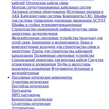
кабелей
Оптические кабели связи
Монтаж структурированных кабельных систем
Активное сетевое оборудование
Источники питания и
АКБ
Кабеленесущие системы
Компоненты СКС
Шкафы
для системы управления дорожным движением АСУДД
Шкафы и стойки телекоммуникационные
Строительство инженерной инфраструктуры связи,
энергетики, водоотведения
Железобетонные смотровые устройства (колодцы) для
сетей связи
Заземление и молниезащита
Люки и
комплектующие колодцев для строительства связи и
энергетики
Плиты для строительства кабельной
канализации
Полимерные смотровые устройства
Специальный инвентарь для монтажа кабеля
Средства
ограждения и оповещения
Трубы и аксессуары
различного назначения
Фундаменты бетонные и
железобетонные
Пассивные оптические компоненты
Адаптеры оптические
Пигтейлы оптические
Патч-корды
MPO патч-корды
Коннекторы оптические
Сплиттеры оптические
Аттенюаторы