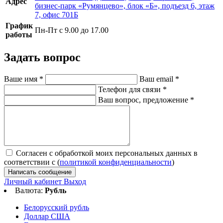
Адрес
бизнес-парк «Румянцево», блок «Б», подъезд 6, этаж
7, офис 701Б
График
Пн-Пт с 9.00 до 17.00
работы
Задать вопрос
Ваше имя
*
Ваш email
*
Телефон для связи
*
Ваш вопрос, предложение
*
Согласен с обработкой моих персональных данных в
соответствии с (
политикой конфиденциальности
)
Написать сообщение
Личный кабинет
Выход
Валюта:
Рубль
Белорусский рубль
Доллар США