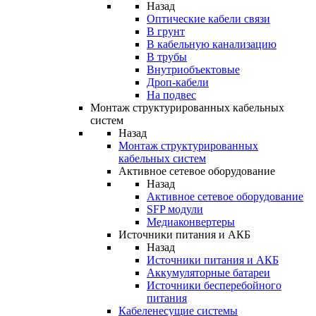
Назад
Оптические кабели связи
В грунт
В кабельную канализацию
В трубы
Внутриобъектовые
Дроп-кабели
На подвес
Монтаж структурированных кабельных
систем
Назад
Монтаж структурированных
кабельных систем
Активное сетевое оборудование
Назад
Активное сетевое оборудование
SFP модули
Медиаконвертеры
Источники питания и АКБ
Назад
Источники питания и АКБ
Аккумуляторные батареи
Источники бесперебойного
питания
Кабеленесущие системы