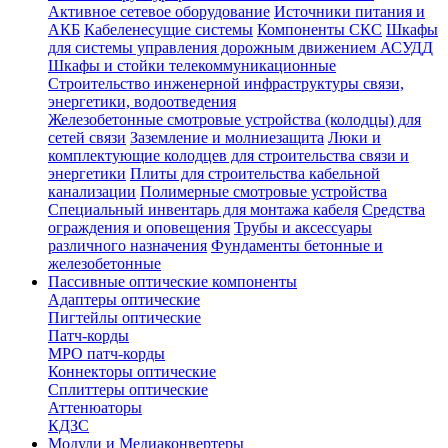
Активное сетевое оборудование
Источники питания и
АКБ
Кабеленесущие системы
Компоненты СКС
Шкафы
для системы управления дорожным движением АСУДД
Шкафы и стойки телекоммуникационные
Строительство инженерной инфраструктуры связи,
энергетики, водоотведения
Железобетонные смотровые устройства (колодцы) для
сетей связи
Заземление и молниезащита
Люки и
комплектующие колодцев для строительства связи и
энергетики
Плиты для строительства кабельной
канализации
Полимерные смотровые устройства
Специальный инвентарь для монтажа кабеля
Средства
ограждения и оповещения
Трубы и аксессуары
различного назначения
Фундаменты бетонные и
железобетонные
Пассивные оптические компоненты
Адаптеры оптические
Пигтейлы оптические
Патч-корды
MPO патч-корды
Коннекторы оптические
Сплиттеры оптические
Аттенюаторы
КДЗС
Модули и Медиаконвертеры