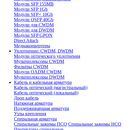
Модули SFP 155MB
Модули SFP 1Gb
Модули SFP+ 10Gb
Модули QSFP 40Gb
Модули для CWDM
Модули для DWDM
Модули SFP GPON
Direct Attach
Медиаконвертеры
Уплотнение: CWDM, DWDM
Модули оптического уплотнения
Мультиплексоры CWDM
Фильтры CWDM
Модули OADM CWDM
Мультиплексоры DWDM
Кабель и кабельная арматура
Кабель оптический (магистральный)
Кабель оптический (локальный)
Дроп кабель
Натяжная арматура
Поддерживающая арматура
Узлы крепления
Спиральная арматура
Спиральные зажимы ПСО
Спиральные зажимы НСО
Протекторы спиральные