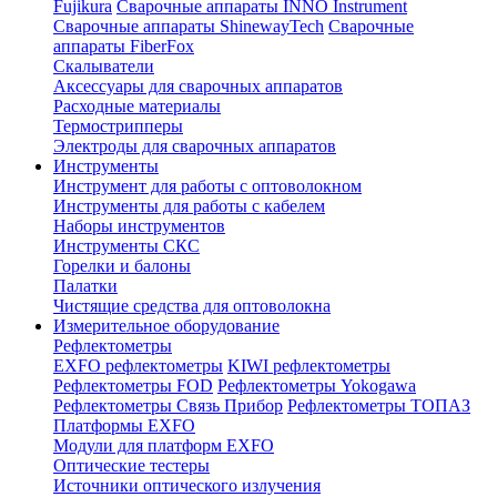
Fujikura
Сварочные аппараты INNO Instrument
Сварочные аппараты ShinewayTech
Cварочные
аппараты FiberFox
Скалыватели
Аксессуары для сварочных аппаратов
Расходные материалы
Термострипперы
Электроды для сварочных аппаратов
Инструменты
Инструмент для работы с оптоволокном
Инструменты для работы с кабелем
Наборы инструментов
Инструменты СКС
Горелки и балоны
Палатки
Чистящие средства для оптоволокна
Измерительное оборудование
Рефлектометры
EXFO рефлектометры
KIWI рефлектометры
Рефлектометры FOD
Рефлектометры Yokogawa
Рефлектометры Связь Прибор
Рефлектометры ТОПАЗ
Платформы EXFO
Модули для платформ EXFO
Оптические тестеры
Источники оптического излучения