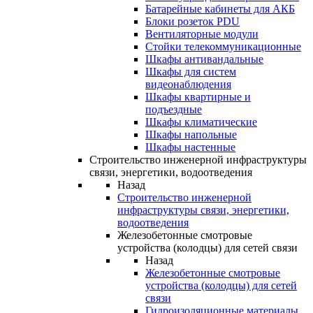
Батарейные кабинеты для АКБ
Блоки розеток PDU
Вентиляторные модули
Стойки телекоммуникационные
Шкафы антивандальные
Шкафы для систем
видеонаблюдения
Шкафы квартирные и
подъездные
Шкафы климатические
Шкафы напольные
Шкафы настенные
Строительство инженерной инфраструктуры
связи, энергетики, водоотведения
Назад
Строительство инженерной
инфраструктуры связи, энергетики,
водоотведения
Железобетонные смотровые
устройства (колодцы) для сетей связи
Назад
Железобетонные смотровые
устройства (колодцы) для сетей
связи
Гидроизоляционные материалы