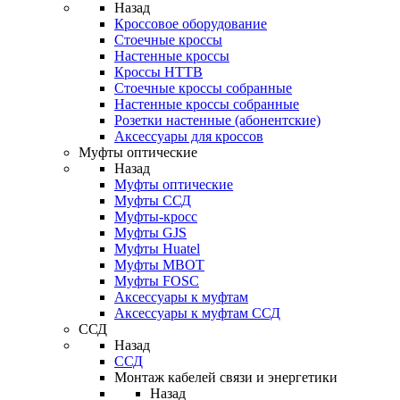
Назад
Кроссовое оборудование
Стоечные кроссы
Настенные кроссы
Кроссы HTTB
Стоечные кроссы собранные
Настенные кроссы собранные
Розетки настенные (абонентские)
Аксессуары для кроссов
Муфты оптические
Назад
Муфты оптические
Муфты ССД
Муфты-кросс
Муфты GJS
Муфты Huatel
Муфты МВОТ
Муфты FOSC
Аксессуары к муфтам
Аксессуары к муфтам ССД
ССД
Назад
ССД
Монтаж кабелей связи и энергетики
Назад