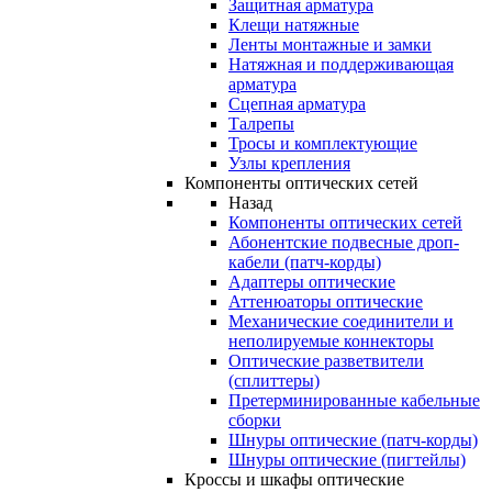
Защитная арматура
Клещи натяжные
Ленты монтажные и замки
Натяжная и поддерживающая
арматура
Сцепная арматура
Талрепы
Тросы и комплектующие
Узлы крепления
Компоненты оптических сетей
Назад
Компоненты оптических сетей
Абонентские подвесные дроп-
кабели (патч-корды)
Адаптеры оптические
Аттенюаторы оптические
Механические соединители и
неполируемые коннекторы
Оптические разветвители
(сплиттеры)
Претерминированные кабельные
сборки
Шнуры оптические (патч-корды)
Шнуры оптические (пигтейлы)
Кроссы и шкафы оптические