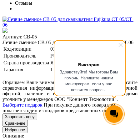
Отзывы
Артикул: CB-05
Лезвие сменное CB-05 для скалывателя Fujikura CT-05/CT-06
Код-позиции
01-00000122
Производитель
FUJIKURA
Страна производства
Япония
Виктория
Гарантия
1 год
Здравствуйте! Мы готовы Вам
помочь. Напишите нашим
Обращаем Ваше внимание, что размещенная на данном сайте
менеджерам, если у вас
справочная информация о товарах не является публичной
появятся вопросы.
офертой, наличие и стоимость оборудования необходимо
уточнить у менеджеров ООО "Концепт Технологии".
Выберите подарок
При покупке данного товара вам
полагается один из подарков представленных ниже
Запросить цену
Сравнение
Избранное
Описание