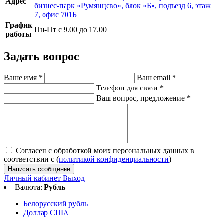
Адрес
бизнес-парк «Румянцево», блок «Б», подъезд 6, этаж
7, офис 701Б
График
Пн-Пт с 9.00 до 17.00
работы
Задать вопрос
Ваше имя
*
Ваш email
*
Телефон для связи
*
Ваш вопрос, предложение
*
Согласен с обработкой моих персональных данных в
соответствии с (
политикой конфиденциальности
)
Написать сообщение
Личный кабинет
Выход
Валюта:
Рубль
Белорусский рубль
Доллар США