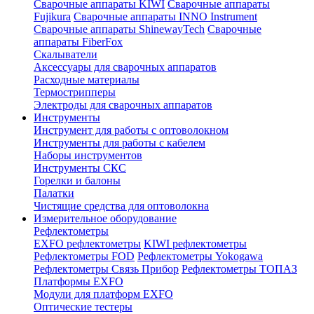
Сварочные аппараты KIWI
Сварочные аппараты
Fujikura
Сварочные аппараты INNO Instrument
Сварочные аппараты ShinewayTech
Cварочные
аппараты FiberFox
Скалыватели
Аксессуары для сварочных аппаратов
Расходные материалы
Термострипперы
Электроды для сварочных аппаратов
Инструменты
Инструмент для работы с оптоволокном
Инструменты для работы с кабелем
Наборы инструментов
Инструменты СКС
Горелки и балоны
Палатки
Чистящие средства для оптоволокна
Измерительное оборудование
Рефлектометры
EXFO рефлектометры
KIWI рефлектометры
Рефлектометры FOD
Рефлектометры Yokogawa
Рефлектометры Связь Прибор
Рефлектометры ТОПАЗ
Платформы EXFO
Модули для платформ EXFO
Оптические тестеры