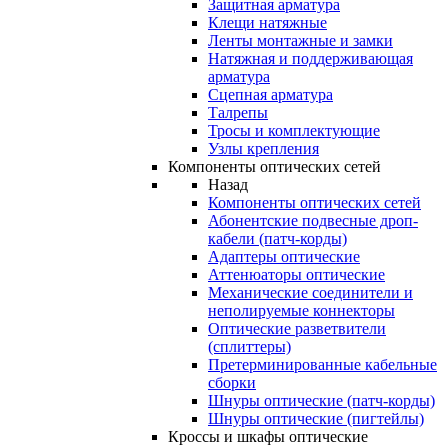
Защитная арматура
Клещи натяжные
Ленты монтажные и замки
Натяжная и поддерживающая
арматура
Сцепная арматура
Талрепы
Тросы и комплектующие
Узлы крепления
Компоненты оптических сетей
Назад
Компоненты оптических сетей
Абонентские подвесные дроп-
кабели (патч-корды)
Адаптеры оптические
Аттенюаторы оптические
Механические соединители и
неполируемые коннекторы
Оптические разветвители
(сплиттеры)
Претерминированные кабельные
сборки
Шнуры оптические (патч-корды)
Шнуры оптические (пигтейлы)
Кроссы и шкафы оптические