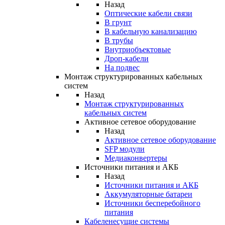
Назад
Оптические кабели связи
В грунт
В кабельную канализацию
В трубы
Внутриобъектовые
Дроп-кабели
На подвес
Монтаж структурированных кабельных
систем
Назад
Монтаж структурированных
кабельных систем
Активное сетевое оборудование
Назад
Активное сетевое оборудование
SFP модули
Медиаконвертеры
Источники питания и АКБ
Назад
Источники питания и АКБ
Аккумуляторные батареи
Источники бесперебойного
питания
Кабеленесущие системы