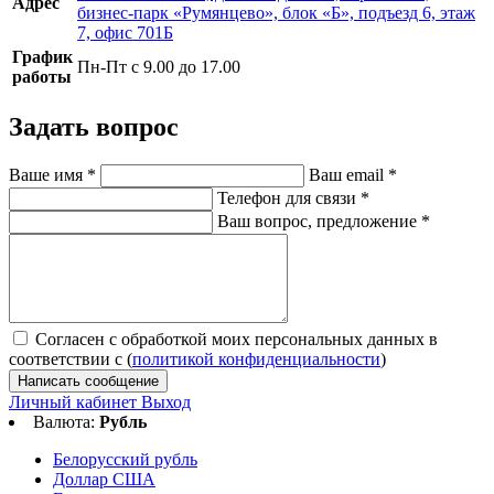
Адрес
бизнес-парк «Румянцево», блок «Б», подъезд 6, этаж
7, офис 701Б
График
Пн-Пт с 9.00 до 17.00
работы
Задать вопрос
Ваше имя
*
Ваш email
*
Телефон для связи
*
Ваш вопрос, предложение
*
Согласен с обработкой моих персональных данных в
соответствии с (
политикой конфиденциальности
)
Написать сообщение
Личный кабинет
Выход
Валюта:
Рубль
Белорусский рубль
Доллар США