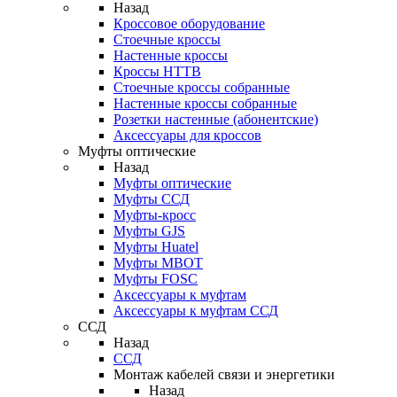
Назад
Кроссовое оборудование
Стоечные кроссы
Настенные кроссы
Кроссы HTTB
Стоечные кроссы собранные
Настенные кроссы собранные
Розетки настенные (абонентские)
Аксессуары для кроссов
Муфты оптические
Назад
Муфты оптические
Муфты ССД
Муфты-кросс
Муфты GJS
Муфты Huatel
Муфты МВОТ
Муфты FOSC
Аксессуары к муфтам
Аксессуары к муфтам ССД
ССД
Назад
ССД
Монтаж кабелей связи и энергетики
Назад