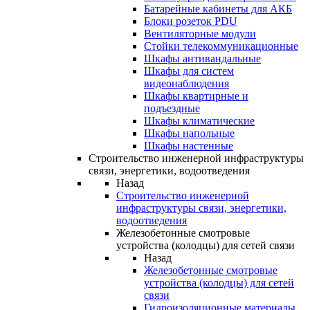
Батарейные кабинеты для АКБ
Блоки розеток PDU
Вентиляторные модули
Стойки телекоммуникационные
Шкафы антивандальные
Шкафы для систем
видеонаблюдения
Шкафы квартирные и
подъездные
Шкафы климатические
Шкафы напольные
Шкафы настенные
Строительство инженерной инфраструктуры
связи, энергетики, водоотведения
Назад
Строительство инженерной
инфраструктуры связи, энергетики,
водоотведения
Железобетонные смотровые
устройства (колодцы) для сетей связи
Назад
Железобетонные смотровые
устройства (колодцы) для сетей
связи
Гидроизоляционные материалы