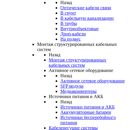
Назад
Оптические кабели связи
В грунт
В кабельную канализацию
В трубы
Внутриобъектовые
Дроп-кабели
На подвес
Монтаж структурированных кабельных
систем
Назад
Монтаж структурированных
кабельных систем
Активное сетевое оборудование
Назад
Активное сетевое оборудование
SFP модули
Медиаконвертеры
Источники питания и АКБ
Назад
Источники питания и АКБ
Аккумуляторные батареи
Источники бесперебойного
питания
Кабеленесущие системы