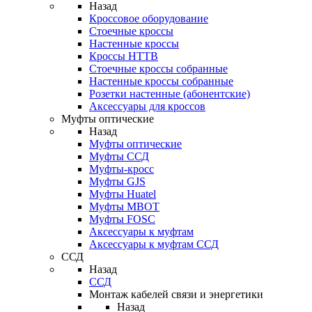
Назад
Кроссовое оборудование
Стоечные кроссы
Настенные кроссы
Кроссы HTTB
Стоечные кроссы собранные
Настенные кроссы собранные
Розетки настенные (абонентские)
Аксессуары для кроссов
Муфты оптические
Назад
Муфты оптические
Муфты ССД
Муфты-кросс
Муфты GJS
Муфты Huatel
Муфты МВОТ
Муфты FOSC
Аксессуары к муфтам
Аксессуары к муфтам ССД
ССД
Назад
ССД
Монтаж кабелей связи и энергетики
Назад