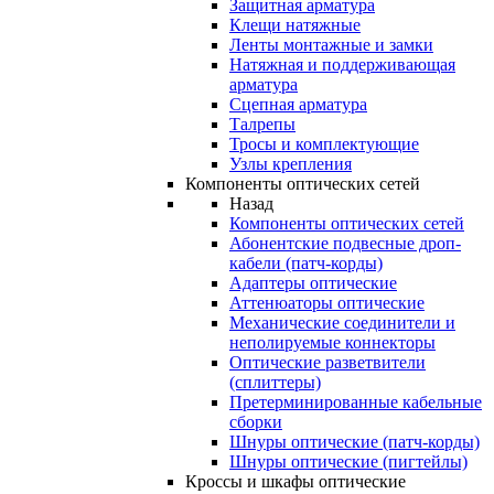
Защитная арматура
Клещи натяжные
Ленты монтажные и замки
Натяжная и поддерживающая
арматура
Сцепная арматура
Талрепы
Тросы и комплектующие
Узлы крепления
Компоненты оптических сетей
Назад
Компоненты оптических сетей
Абонентские подвесные дроп-
кабели (патч-корды)
Адаптеры оптические
Аттенюаторы оптические
Механические соединители и
неполируемые коннекторы
Оптические разветвители
(сплиттеры)
Претерминированные кабельные
сборки
Шнуры оптические (патч-корды)
Шнуры оптические (пигтейлы)
Кроссы и шкафы оптические