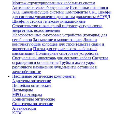
Монтаж структурированных кабельных систем
Активное сетевое оборудование
Источники питания и
АКБ
Кабеленесущие системы
Компоненты СКС
Шкафы
для системы управления дорожным движением АСУДД
Шкафы и стойки телекоммуникационные
Строительство инженерной инфраструктуры связи,
энергетики, водоотведения
Железобетонные смотровые устройства (колодцы) для
сетей связи
Заземление и молниезащита
Люки и
комплектующие колодцев для строительства связи и
энергетики
Плиты для строительства кабельной
канализации
Полимерные смотровые устройства
Специальный инвентарь для монтажа кабеля
Средства
ограждения и оповещения
Трубы и аксессуары
различного назначения
Фундаменты бетонные и
железобетонные
Пассивные оптические компоненты
Адаптеры оптические
Пигтейлы оптические
Патч-корды
MPO патч-корды
Коннекторы оптические
Сплиттеры оптические
Аттенюаторы
КДЗС