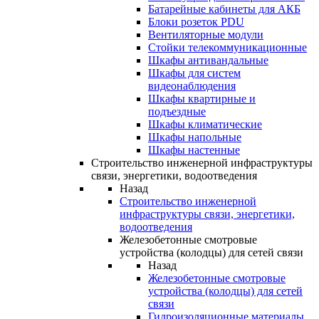
Батарейные кабинеты для АКБ
Блоки розеток PDU
Вентиляторные модули
Стойки телекоммуникационные
Шкафы антивандальные
Шкафы для систем
видеонаблюдения
Шкафы квартирные и
подъездные
Шкафы климатические
Шкафы напольные
Шкафы настенные
Строительство инженерной инфраструктуры
связи, энергетики, водоотведения
Назад
Строительство инженерной
инфраструктуры связи, энергетики,
водоотведения
Железобетонные смотровые
устройства (колодцы) для сетей связи
Назад
Железобетонные смотровые
устройства (колодцы) для сетей
связи
Гидроизоляционные материалы