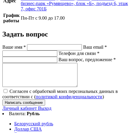
Адрес
бизнес-парк «Румянцево», блок «Б», подъезд 6, этаж
7, офис 701Б
График
Пн-Пт с 9.00 до 17.00
работы
Задать вопрос
Ваше имя
*
Ваш email
*
Телефон для связи
*
Ваш вопрос, предложение
*
Согласен с обработкой моих персональных данных в
соответствии с (
политикой конфиденциальности
)
Написать сообщение
Личный кабинет
Выход
Валюта:
Рубль
Белорусский рубль
Доллар США