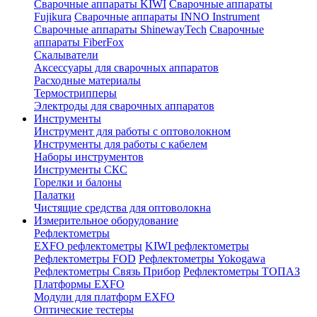
Сварочные аппараты KIWI
Сварочные аппараты
Fujikura
Сварочные аппараты INNO Instrument
Сварочные аппараты ShinewayTech
Cварочные
аппараты FiberFox
Скалыватели
Аксессуары для сварочных аппаратов
Расходные материалы
Термострипперы
Электроды для сварочных аппаратов
Инструменты
Инструмент для работы с оптоволокном
Инструменты для работы с кабелем
Наборы инструментов
Инструменты СКС
Горелки и балоны
Палатки
Чистящие средства для оптоволокна
Измерительное оборудование
Рефлектометры
EXFO рефлектометры
KIWI рефлектометры
Рефлектометры FOD
Рефлектометры Yokogawa
Рефлектометры Связь Прибор
Рефлектометры ТОПАЗ
Платформы EXFO
Модули для платформ EXFO
Оптические тестеры