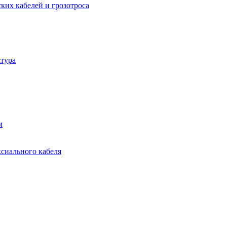
ких кабелей и грозотроса
тура
м
ксиального кабеля