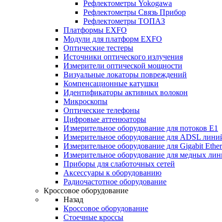
Рефлектометры Yokogawa
Рефлектометры Связь Прибор
Рефлектометры ТОПАЗ
Платформы EXFO
Модули для платформ EXFO
Оптические тестеры
Источники оптического излучения
Измерители оптической мощности
Визуальные локаторы повреждений
Компенсационные катушки
Идентификаторы активных волокон
Микроскопы
Оптические телефоны
Цифровые аттенюаторы
Измерительное оборудование для потоков Е1
Измерительное оборудование для ADSL лини
Измерительное оборудование для Gigabit Ether
Измерительное оборудование для медных ли
Приборы для слаботочных сетей
Аксессуары к оборудованию
Радиочастотное оборудование
Кроссовое оборудование
Назад
Кроссовое оборудование
Стоечные кроссы