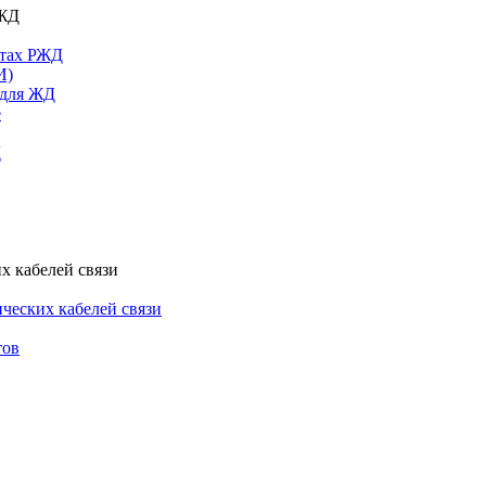
РЖД
ктах РЖД
И)
 для ЖД
е
Д
х кабелей связи
ческих кабелей связи
тов