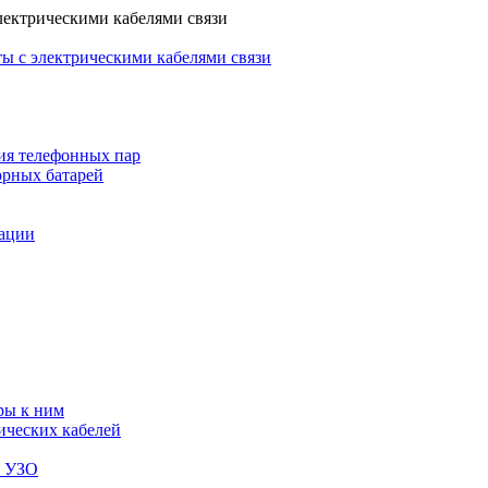
лектрическими кабелями связи
ы с электрическими кабелями связи
ия телефонных пар
орных батарей
зации
ры к ним
ических кабелей
я УЗО