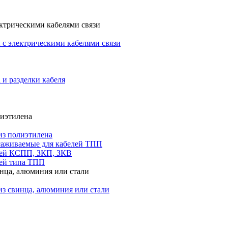
ктрическими кабелями связи
с электрическими кабелями связи
 и разделки кабеля
лиэтилена
из полиэтилена
саживаемые для кабелей ТПП
лей КСПП, ЗКП, ЗКВ
ей типа ТПП
инца, алюминия или стали
из свинца, алюминия или стали