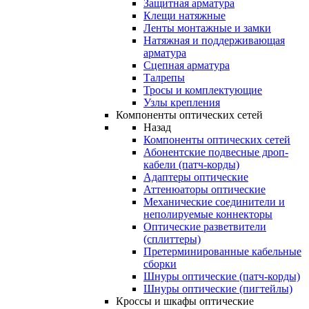
Защитная арматура
Клещи натяжные
Ленты монтажные и замки
Натяжная и поддерживающая
арматура
Сцепная арматура
Талрепы
Тросы и комплектующие
Узлы крепления
Компоненты оптических сетей
Назад
Компоненты оптических сетей
Абонентские подвесные дроп-
кабели (патч-корды)
Адаптеры оптические
Аттенюаторы оптические
Механические соединители и
неполируемые коннекторы
Оптические разветвители
(сплиттеры)
Претерминированные кабельные
сборки
Шнуры оптические (патч-корды)
Шнуры оптические (пигтейлы)
Кроссы и шкафы оптические