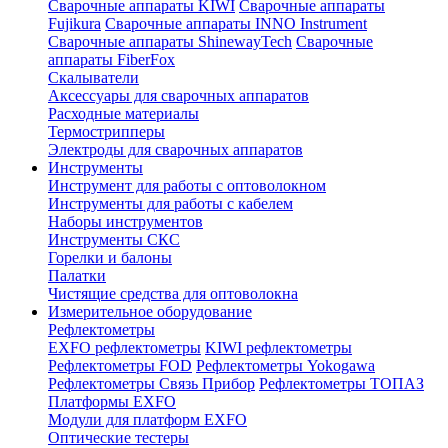
Сварочные аппараты KIWI
Сварочные аппараты
Fujikura
Сварочные аппараты INNO Instrument
Сварочные аппараты ShinewayTech
Cварочные
аппараты FiberFox
Скалыватели
Аксессуары для сварочных аппаратов
Расходные материалы
Термострипперы
Электроды для сварочных аппаратов
Инструменты
Инструмент для работы с оптоволокном
Инструменты для работы с кабелем
Наборы инструментов
Инструменты СКС
Горелки и балоны
Палатки
Чистящие средства для оптоволокна
Измерительное оборудование
Рефлектометры
EXFO рефлектометры
KIWI рефлектометры
Рефлектометры FOD
Рефлектометры Yokogawa
Рефлектометры Связь Прибор
Рефлектометры ТОПАЗ
Платформы EXFO
Модули для платформ EXFO
Оптические тестеры