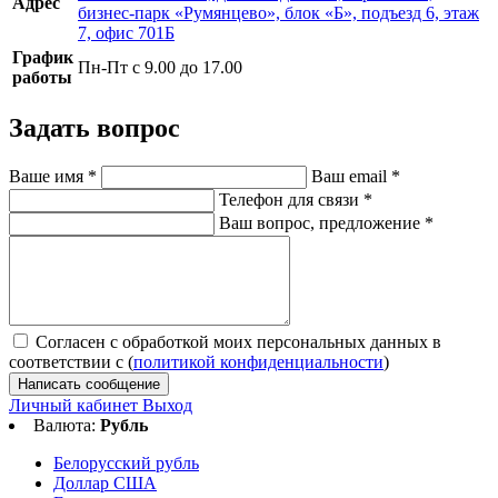
Адрес
бизнес-парк «Румянцево», блок «Б», подъезд 6, этаж
7, офис 701Б
График
Пн-Пт с 9.00 до 17.00
работы
Задать вопрос
Ваше имя
*
Ваш email
*
Телефон для связи
*
Ваш вопрос, предложение
*
Согласен с обработкой моих персональных данных в
соответствии с (
политикой конфиденциальности
)
Написать сообщение
Личный кабинет
Выход
Валюта:
Рубль
Белорусский рубль
Доллар США