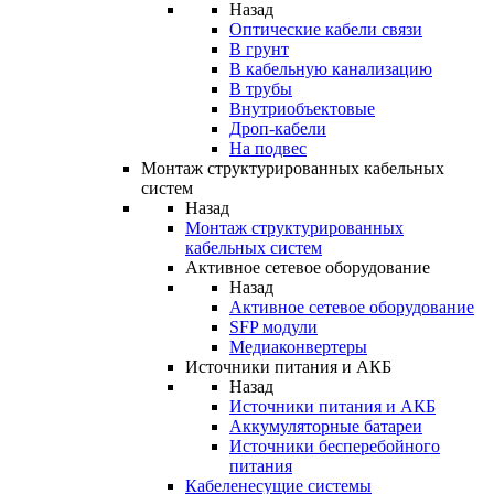
Назад
Оптические кабели связи
В грунт
В кабельную канализацию
В трубы
Внутриобъектовые
Дроп-кабели
На подвес
Монтаж структурированных кабельных
систем
Назад
Монтаж структурированных
кабельных систем
Активное сетевое оборудование
Назад
Активное сетевое оборудование
SFP модули
Медиаконвертеры
Источники питания и АКБ
Назад
Источники питания и АКБ
Аккумуляторные батареи
Источники бесперебойного
питания
Кабеленесущие системы