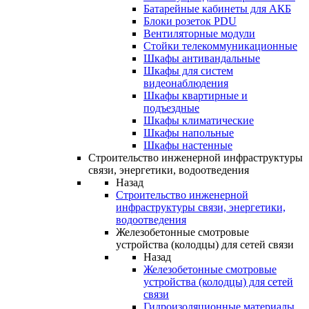
Батарейные кабинеты для АКБ
Блоки розеток PDU
Вентиляторные модули
Стойки телекоммуникационные
Шкафы антивандальные
Шкафы для систем
видеонаблюдения
Шкафы квартирные и
подъездные
Шкафы климатические
Шкафы напольные
Шкафы настенные
Строительство инженерной инфраструктуры
связи, энергетики, водоотведения
Назад
Строительство инженерной
инфраструктуры связи, энергетики,
водоотведения
Железобетонные смотровые
устройства (колодцы) для сетей связи
Назад
Железобетонные смотровые
устройства (колодцы) для сетей
связи
Гидроизоляционные материалы