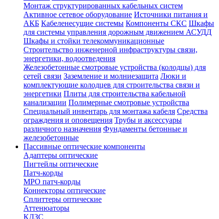
Монтаж структурированных кабельных систем
Активное сетевое оборудование
Источники питания и
АКБ
Кабеленесущие системы
Компоненты СКС
Шкафы
для системы управления дорожным движением АСУДД
Шкафы и стойки телекоммуникационные
Строительство инженерной инфраструктуры связи,
энергетики, водоотведения
Железобетонные смотровые устройства (колодцы) для
сетей связи
Заземление и молниезащита
Люки и
комплектующие колодцев для строительства связи и
энергетики
Плиты для строительства кабельной
канализации
Полимерные смотровые устройства
Специальный инвентарь для монтажа кабеля
Средства
ограждения и оповещения
Трубы и аксессуары
различного назначения
Фундаменты бетонные и
железобетонные
Пассивные оптические компоненты
Адаптеры оптические
Пигтейлы оптические
Патч-корды
MPO патч-корды
Коннекторы оптические
Сплиттеры оптические
Аттенюаторы
КДЗС