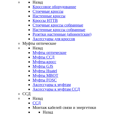
Назад
Кроссовое оборудование
Стоечные кроссы
Настенные кроссы
Кроссы HTTB
Стоечные кроссы собранные
Настенные кроссы собранные
Розетки настенные (абонентские)
Аксессуары для кроссов
Муфты оптические
Назад
Муфты оптические
Муфты ССД
Муфты-кросс
Муфты GJS
Муфты Huatel
Муфты МВОТ
Муфты FOSC
Аксессуары к муфтам
Аксессуары к муфтам ССД
ССД
Назад
ССД
Монтаж кабелей связи и энергетики
Назад