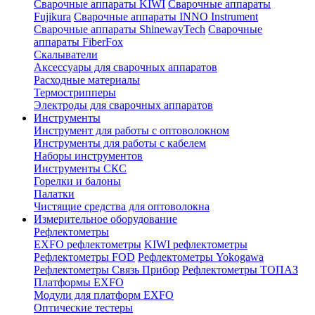
Сварочные аппараты KIWI
Сварочные аппараты
Fujikura
Сварочные аппараты INNO Instrument
Сварочные аппараты ShinewayTech
Cварочные
аппараты FiberFox
Скалыватели
Аксессуары для сварочных аппаратов
Расходные материалы
Термострипперы
Электроды для сварочных аппаратов
Инструменты
Инструмент для работы с оптоволокном
Инструменты для работы с кабелем
Наборы инструментов
Инструменты СКС
Горелки и балоны
Палатки
Чистящие средства для оптоволокна
Измерительное оборудование
Рефлектометры
EXFO рефлектометры
KIWI рефлектометры
Рефлектометры FOD
Рефлектометры Yokogawa
Рефлектометры Связь Прибор
Рефлектометры ТОПАЗ
Платформы EXFO
Модули для платформ EXFO
Оптические тестеры