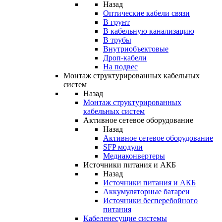
Назад
Оптические кабели связи
В грунт
В кабельную канализацию
В трубы
Внутриобъектовые
Дроп-кабели
На подвес
Монтаж структурированных кабельных
систем
Назад
Монтаж структурированных
кабельных систем
Активное сетевое оборудование
Назад
Активное сетевое оборудование
SFP модули
Медиаконвертеры
Источники питания и АКБ
Назад
Источники питания и АКБ
Аккумуляторные батареи
Источники бесперебойного
питания
Кабеленесущие системы