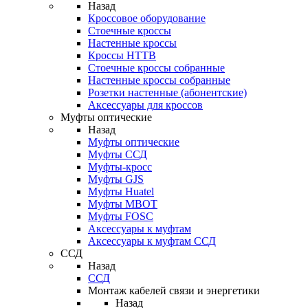
Назад
Кроссовое оборудование
Стоечные кроссы
Настенные кроссы
Кроссы HTTB
Стоечные кроссы собранные
Настенные кроссы собранные
Розетки настенные (абонентские)
Аксессуары для кроссов
Муфты оптические
Назад
Муфты оптические
Муфты ССД
Муфты-кросс
Муфты GJS
Муфты Huatel
Муфты МВОТ
Муфты FOSC
Аксессуары к муфтам
Аксессуары к муфтам ССД
ССД
Назад
ССД
Монтаж кабелей связи и энергетики
Назад