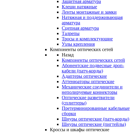
Защитная арматура
Клещи натяжные
Ленты монтажные и замки
Натяжная и поддерживающая
арматура
Сцепная арматура
Талрепы
Тросы и комплектующие
Узлы крепления
Компоненты оптических сетей
Назад
Компоненты оптических сетей
Абонентские подвесные дроп-
кабели (патч-корды)
Адаптеры оптические
Аттенюаторы оптические
Механические соединители и
неполируемые коннекторы
Оптические разветвители
(сплиттеры)
Претерминированные кабельные
сборки
Шнуры оптические (патч-корды)
Шнуры оптические (пигтейлы)
Кроссы и шкафы оптические