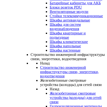
Батарейные кабинеты для АКБ
Блоки розеток PDU
Вентиляторные модули
Стойки телекоммуникационные
Шкафы антивандальные
Шкафы для систем
видеонаблюдения
Шкафы квартирные и
подъездные
Шкафы климатические
Шкафы напольные
Шкафы настенные
Строительство инженерной инфраструктуры
связи, энергетики, водоотведения
Назад
Строительство инженерной
инфраструктуры связи, энергетики,
водоотведения
Железобетонные смотровые
устройства (колодцы) для сетей связи
Назад
Железобетонные смотровые
устройства (колодцы) для сетей
связи
Гидроизоляционные материалы