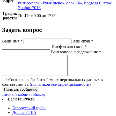
Адрес
бизнес-парк «Румянцево», блок «Б», подъезд 6, этаж
7, офис 701Б
График
Пн-Пт с 9.00 до 17.00
работы
Задать вопрос
Ваше имя
*
Ваш email
*
Телефон для связи
*
Ваш вопрос, предложение
*
Согласен с обработкой моих персональных данных в
соответствии с (
политикой конфиденциальности
)
Написать сообщение
Личный кабинет
Выход
Валюта:
Рубль
Белорусский рубль
Доллар США