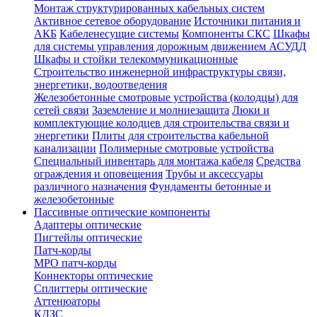
Монтаж структурированных кабельных систем
Активное сетевое оборудование
Источники питания и
АКБ
Кабеленесущие системы
Компоненты СКС
Шкафы
для системы управления дорожным движением АСУДД
Шкафы и стойки телекоммуникационные
Строительство инженерной инфраструктуры связи,
энергетики, водоотведения
Железобетонные смотровые устройства (колодцы) для
сетей связи
Заземление и молниезащита
Люки и
комплектующие колодцев для строительства связи и
энергетики
Плиты для строительства кабельной
канализации
Полимерные смотровые устройства
Специальный инвентарь для монтажа кабеля
Средства
ограждения и оповещения
Трубы и аксессуары
различного назначения
Фундаменты бетонные и
железобетонные
Пассивные оптические компоненты
Адаптеры оптические
Пигтейлы оптические
Патч-корды
MPO патч-корды
Коннекторы оптические
Сплиттеры оптические
Аттенюаторы
КДЗС