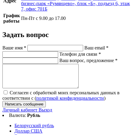
Адрес
бизнес-парк «Румянцево», блок «Б», подъезд 6, этаж
7, офис 701Б
График
Пн-Пт с 9.00 до 17.00
работы
Задать вопрос
Ваше имя
*
Ваш email
*
Телефон для связи
*
Ваш вопрос, предложение
*
Согласен с обработкой моих персональных данных в
соответствии с (
политикой конфиденциальности
)
Написать сообщение
Личный кабинет
Выход
Валюта:
Рубль
Белорусский рубль
Доллар США