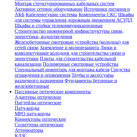
Монтаж структурированных кабельных систем
Активное сетевое оборудование
Источники питания и
АКБ
Кабеленесущие системы
Компоненты СКС
Шкафы
для системы управления дорожным движением АСУДД
Шкафы и стойки телекоммуникационные
Строительство инженерной инфраструктуры связи,
энергетики, водоотведения
Железобетонные смотровые устройства (колодцы) для
сетей связи
Заземление и молниезащита
Люки и
комплектующие колодцев для строительства связи и
энергетики
Плиты для строительства кабельной
канализации
Полимерные смотровые устройства
Специальный инвентарь для монтажа кабеля
Средства
ограждения и оповещения
Трубы и аксессуары
различного назначения
Фундаменты бетонные и
железобетонные
Пассивные оптические компоненты
Адаптеры оптические
Пигтейлы оптические
Патч-корды
MPO патч-корды
Коннекторы оптические
Сплиттеры оптические
Аттенюаторы
КДЗС