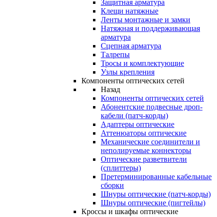
Защитная арматура
Клещи натяжные
Ленты монтажные и замки
Натяжная и поддерживающая
арматура
Сцепная арматура
Талрепы
Тросы и комплектующие
Узлы крепления
Компоненты оптических сетей
Назад
Компоненты оптических сетей
Абонентские подвесные дроп-
кабели (патч-корды)
Адаптеры оптические
Аттенюаторы оптические
Механические соединители и
неполируемые коннекторы
Оптические разветвители
(сплиттеры)
Претерминированные кабельные
сборки
Шнуры оптические (патч-корды)
Шнуры оптические (пигтейлы)
Кроссы и шкафы оптические