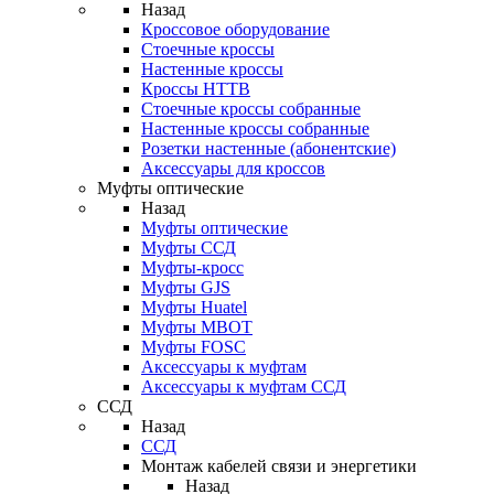
Назад
Кроссовое оборудование
Стоечные кроссы
Настенные кроссы
Кроссы HTTB
Стоечные кроссы собранные
Настенные кроссы собранные
Розетки настенные (абонентские)
Аксессуары для кроссов
Муфты оптические
Назад
Муфты оптические
Муфты ССД
Муфты-кросс
Муфты GJS
Муфты Huatel
Муфты МВОТ
Муфты FOSC
Аксессуары к муфтам
Аксессуары к муфтам ССД
ССД
Назад
ССД
Монтаж кабелей связи и энергетики
Назад