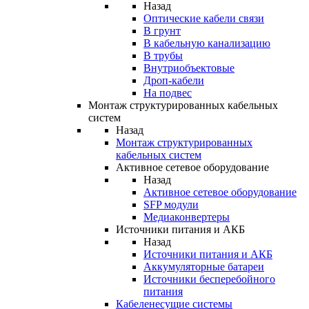
Назад
Оптические кабели связи
В грунт
В кабельную канализацию
В трубы
Внутриобъектовые
Дроп-кабели
На подвес
Монтаж структурированных кабельных
систем
Назад
Монтаж структурированных
кабельных систем
Активное сетевое оборудование
Назад
Активное сетевое оборудование
SFP модули
Медиаконвертеры
Источники питания и АКБ
Назад
Источники питания и АКБ
Аккумуляторные батареи
Источники бесперебойного
питания
Кабеленесущие системы