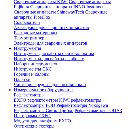
Сварочные аппараты KIWI
Сварочные аппараты
Fujikura
Сварочные аппараты INNO Instrument
Сварочные аппараты ShinewayTech
Cварочные
аппараты FiberFox
Скалыватели
Аксессуары для сварочных аппаратов
Расходные материалы
Термострипперы
Электроды для сварочных аппаратов
Инструменты
Инструмент для работы с оптоволокном
Инструменты для работы с кабелем
Наборы инструментов
Инструменты СКС
Горелки и балоны
Палатки
Чистящие средства для оптоволокна
Измерительное оборудование
Рефлектометры
EXFO рефлектометры
KIWI рефлектометры
Рефлектометры FOD
Рефлектометры Yokogawa
Рефлектометры Связь Прибор
Рефлектометры ТОПАЗ
Платформы EXFO
Модули для платформ EXFO
Оптические тестеры