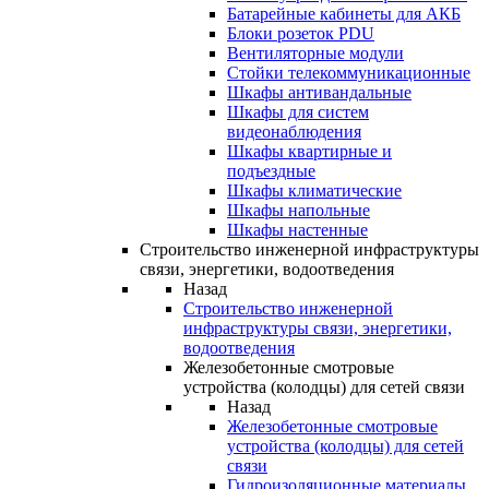
Батарейные кабинеты для АКБ
Блоки розеток PDU
Вентиляторные модули
Стойки телекоммуникационные
Шкафы антивандальные
Шкафы для систем
видеонаблюдения
Шкафы квартирные и
подъездные
Шкафы климатические
Шкафы напольные
Шкафы настенные
Строительство инженерной инфраструктуры
связи, энергетики, водоотведения
Назад
Строительство инженерной
инфраструктуры связи, энергетики,
водоотведения
Железобетонные смотровые
устройства (колодцы) для сетей связи
Назад
Железобетонные смотровые
устройства (колодцы) для сетей
связи
Гидроизоляционные материалы