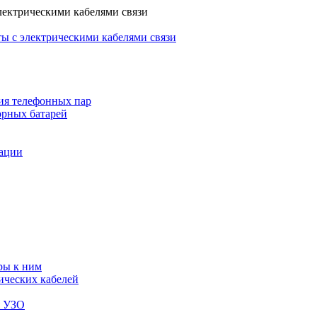
лектрическими кабелями связи
ы с электрическими кабелями связи
ия телефонных пар
орных батарей
зации
ры к ним
ических кабелей
я УЗО