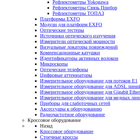
Рефлектометры Yokogawa
Рефлектометры Связь Прибор
Рефлектометры ТОПАЗ
Платформы EXFO
Модули для платформ EXFO
Оптические тестеры
Источники оптического излучения
Измерители оптической мощности
Визуальные локаторы повреждений
Компенсационные катушки
Идентификаторы активных волокон
Микроскопы
Оптические телефоны
Цифровые аттенюаторы
Измерительное оборудование для потоков Е1
Измерительное оборудование для ADSL лини
Измерительное оборудование для Gigabit Ether
Измерительное оборудование для медных ли
Приборы для слаботочных сетей
Аксессуары к оборудованию
Радиочастотное оборудование
Кроссовое оборудование
Назад
Кроссовое оборудование
Стоечные кроссы