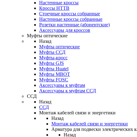
Настенные кроссы
Кроссы HTTB
Стоечные кроссы собранные
Настенные кроссы собранные
Розетки настенные (абонентские)
Аксессуары для кроссов
Муфты оптические
Назад
Муфты оптические
Муфты ССД
Муфты-кросс
Муфты GJS
Муфты Huatel
Муфты МВОТ
Муфты FOSC
Аксессуары к муфтам
Аксессуары к муфтам ССД
ССД
Назад
ССД
Монтаж кабелей связи и энергетики
Назад
Монтаж кабелей связи и энергетики
Арматура для подвески электрических к
Назад