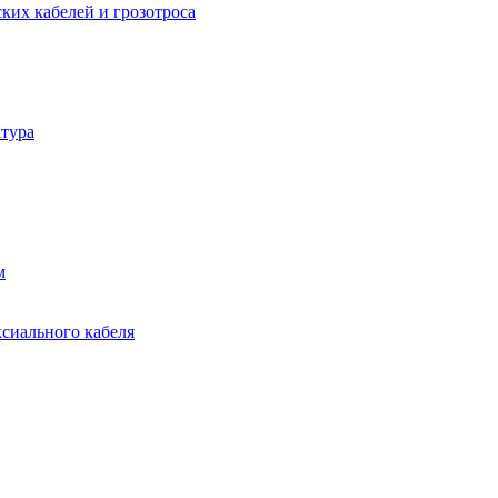
ких кабелей и грозотроса
тура
м
ксиального кабеля