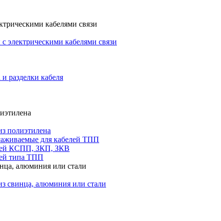
ктрическими кабелями связи
с электрическими кабелями связи
 и разделки кабеля
лиэтилена
из полиэтилена
саживаемые для кабелей ТПП
лей КСПП, ЗКП, ЗКВ
ей типа ТПП
инца, алюминия или стали
из свинца, алюминия или стали