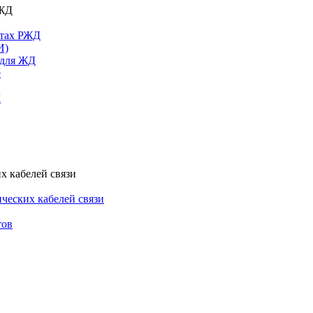
РЖД
ктах РЖД
И)
 для ЖД
е
Д
х кабелей связи
ческих кабелей связи
тов