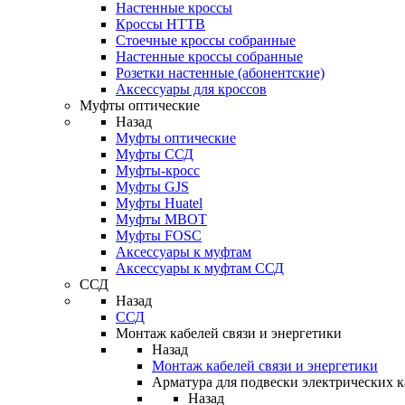
Настенные кроссы
Кроссы HTTB
Стоечные кроссы собранные
Настенные кроссы собранные
Розетки настенные (абонентские)
Аксессуары для кроссов
Муфты оптические
Назад
Муфты оптические
Муфты ССД
Муфты-кросс
Муфты GJS
Муфты Huatel
Муфты МВОТ
Муфты FOSC
Аксессуары к муфтам
Аксессуары к муфтам ССД
ССД
Назад
ССД
Монтаж кабелей связи и энергетики
Назад
Монтаж кабелей связи и энергетики
Арматура для подвески электрических к
Назад