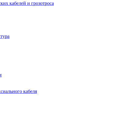
ких кабелей и грозотроса
тура
м
ксиального кабеля