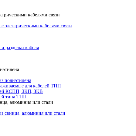
ктрическими кабелями связи
с электрическими кабелями связи
 и разделки кабеля
лиэтилена
из полиэтилена
саживаемые для кабелей ТПП
лей КСПП, ЗКП, ЗКВ
ей типа ТПП
инца, алюминия или стали
из свинца, алюминия или стали