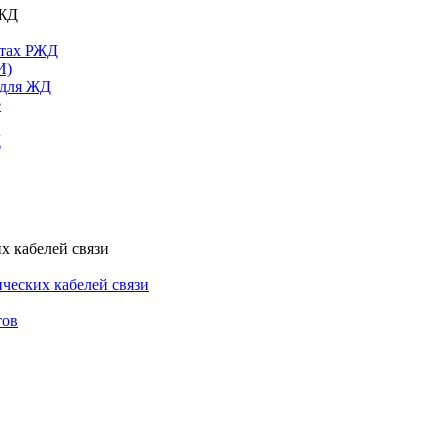
РЖД
ктах РЖД
И)
 для ЖД
е
Д
х кабелей связи
ческих кабелей связи
тов