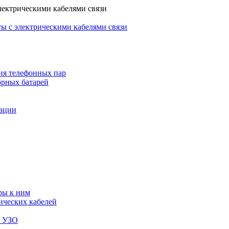
лектрическими кабелями связи
ы с электрическими кабелями связи
ия телефонных пар
орных батарей
зации
ры к ним
ических кабелей
я УЗО