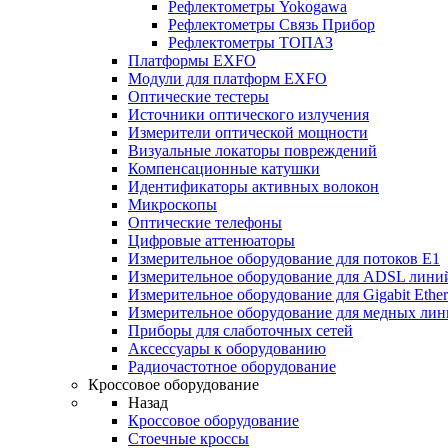
Рефлектометры Yokogawa
Рефлектометры Связь Прибор
Рефлектометры ТОПАЗ
Платформы EXFO
Модули для платформ EXFO
Оптические тестеры
Источники оптического излучения
Измерители оптической мощности
Визуальные локаторы повреждений
Компенсационные катушки
Идентификаторы активных волокон
Микроскопы
Оптические телефоны
Цифровые аттенюаторы
Измерительное оборудование для потоков Е1
Измерительное оборудование для ADSL лини
Измерительное оборудование для Gigabit Ether
Измерительное оборудование для медных ли
Приборы для слаботочных сетей
Аксессуары к оборудованию
Радиочастотное оборудование
Кроссовое оборудование
Назад
Кроссовое оборудование
Стоечные кроссы