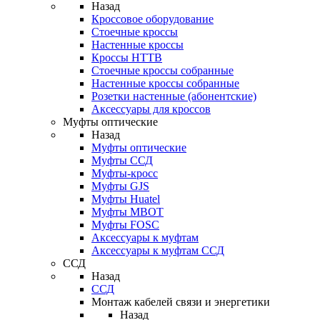
Назад
Кроссовое оборудование
Стоечные кроссы
Настенные кроссы
Кроссы HTTB
Стоечные кроссы собранные
Настенные кроссы собранные
Розетки настенные (абонентские)
Аксессуары для кроссов
Муфты оптические
Назад
Муфты оптические
Муфты ССД
Муфты-кросс
Муфты GJS
Муфты Huatel
Муфты МВОТ
Муфты FOSC
Аксессуары к муфтам
Аксессуары к муфтам ССД
ССД
Назад
ССД
Монтаж кабелей связи и энергетики
Назад