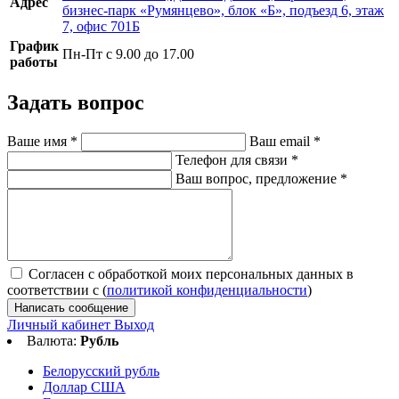
Адрес
бизнес-парк «Румянцево», блок «Б», подъезд 6, этаж
7, офис 701Б
График
Пн-Пт с 9.00 до 17.00
работы
Задать вопрос
Ваше имя
*
Ваш email
*
Телефон для связи
*
Ваш вопрос, предложение
*
Согласен с обработкой моих персональных данных в
соответствии с (
политикой конфиденциальности
)
Написать сообщение
Личный кабинет
Выход
Валюта:
Рубль
Белорусский рубль
Доллар США