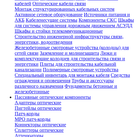
кабелей
Оптические кабели связи
Монтаж структурированных кабельных систем
Активное сетевое оборудование
Источники питания и
АКБ
Кабеленесущие системы
Компоненты СКС
Шкафы
для системы управления дорожным движением АСУДД
Шкафы и стойки телекоммуникационные
Строительство инженерной инфраструктуры связи,
энергетики, водоотведения
Железобетонные смотровые устройства (колодцы) для
сетей связи
Заземление и молниезащита
Люки и
комплектующие колодцев для строительства связи и
энергетики
Плиты для строительства кабельной
канализации
Полимерные смотровые устройства
Специальный инвентарь для монтажа кабеля
Средства
ограждения и оповещения
Трубы и аксессуары
различного назначения
Фундаменты бетонные и
железобетонные
Пассивные оптические компоненты
Адаптеры оптические
Пигтейлы оптические
Патч-корды
MPO патч-корды
Коннекторы оптические
Сплиттеры оптические
Аттенюаторы