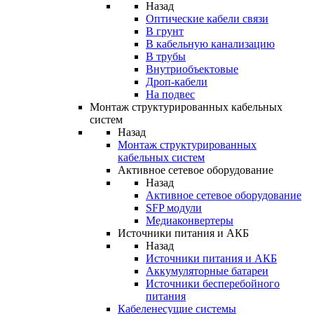
Назад
Оптические кабели связи
В грунт
В кабельную канализацию
В трубы
Внутриобъектовые
Дроп-кабели
На подвес
Монтаж структурированных кабельных
систем
Назад
Монтаж структурированных
кабельных систем
Активное сетевое оборудование
Назад
Активное сетевое оборудование
SFP модули
Медиаконвертеры
Источники питания и АКБ
Назад
Источники питания и АКБ
Аккумуляторные батареи
Источники бесперебойного
питания
Кабеленесущие системы