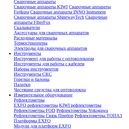
Сварочные аппараты
Сварочные аппараты KIWI
Сварочные аппараты
Fujikura
Сварочные аппараты INNO Instrument
Сварочные аппараты ShinewayTech
Cварочные
аппараты FiberFox
Скалыватели
Аксессуары для сварочных аппаратов
Расходные материалы
Термострипперы
Электроды для сварочных аппаратов
Инструменты
Инструмент для работы с оптоволокном
Инструменты для работы с кабелем
Наборы инструментов
Инструменты СКС
Горелки и балоны
Палатки
Чистящие средства для оптоволокна
Измерительное оборудование
Рефлектометры
EXFO рефлектометры
KIWI рефлектометры
Рефлектометры FOD
Рефлектометры Yokogawa
Рефлектометры Связь Прибор
Рефлектометры ТОПАЗ
Платформы EXFO
Модули для платформ EXFO