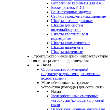
Батарейные кабинеты для АКБ
Блоки розеток PDU
Вентиляторные модули
Стойки телекоммуникационные
Шкафы антивандальные
Шкафы для систем
видеонаблюдения
Шкафы квартирные и
подъездные
Шкафы климатические
Шкафы напольные
Шкафы настенные
Строительство инженерной инфраструктуры
связи, энергетики, водоотведения
Назад
Строительство инженерной
инфраструктуры связи, энергетики,
водоотведения
Железобетонные смотровые
устройства (колодцы) для сетей связи
Назад
Железобетонные смотровые
устройства (колодцы) для сетей
связи
Гидроизоляционные материалы