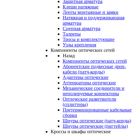
Защитная арматура
Клещи натяжные
Ленты монтажные и замки
Натяжная и поддерживающая
арматура
Сцепная арматура
Талрепы
Тросы и комплектующие
Узлы крепления
Компоненты оптических сетей
Назад
Компоненты оптических сетей
Абонентские подвесные дроп-
кабели (патч-корды)
Адаптеры оптические
Аттенюаторы оптические
Механические соединители и
неполируемые коннекторы
Оптические разветвители
(сплиттеры)
Претерминированные кабельные
сборки
Шнуры оптические (патч-корды)
Шнуры оптические (пигтейлы)
Кроссы и шкафы оптические