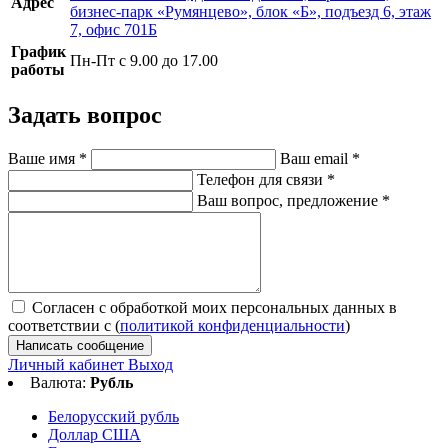
Адрес
бизнес-парк «Румянцево», блок «Б», подъезд 6, этаж
7, офис 701Б
График
Пн-Пт с 9.00 до 17.00
работы
Задать вопрос
Ваше имя
*
Ваш email
*
Телефон для связи
*
Ваш вопрос, предложение
*
Согласен с обработкой моих персональных данных в
соответствии с (
политикой конфиденциальности
)
Написать сообщение
Личный кабинет
Выход
Валюта:
Рубль
Белорусский рубль
Доллар США