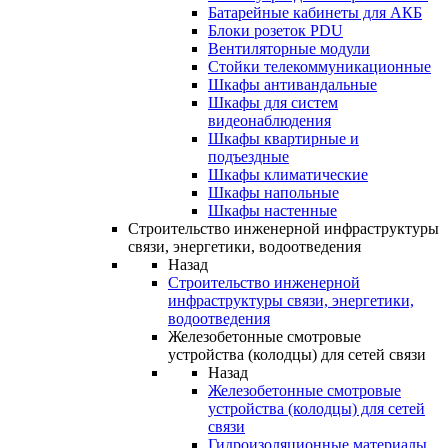
Батарейные кабинеты для АКБ
Блоки розеток PDU
Вентиляторные модули
Стойки телекоммуникационные
Шкафы антивандальные
Шкафы для систем
видеонаблюдения
Шкафы квартирные и
подъездные
Шкафы климатические
Шкафы напольные
Шкафы настенные
Строительство инженерной инфраструктуры
связи, энергетики, водоотведения
Назад
Строительство инженерной
инфраструктуры связи, энергетики,
водоотведения
Железобетонные смотровые
устройства (колодцы) для сетей связи
Назад
Железобетонные смотровые
устройства (колодцы) для сетей
связи
Гидроизоляционные материалы