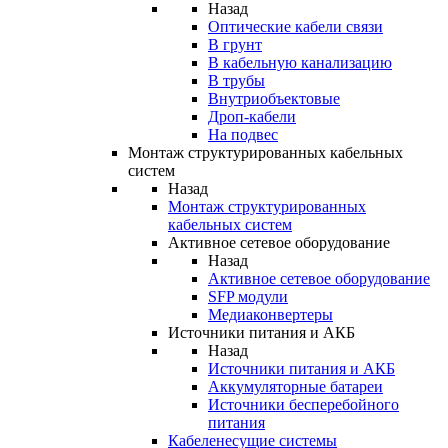
Назад
Оптические кабели связи
В грунт
В кабельную канализацию
В трубы
Внутриобъектовые
Дроп-кабели
На подвес
Монтаж структурированных кабельных
систем
Назад
Монтаж структурированных
кабельных систем
Активное сетевое оборудование
Назад
Активное сетевое оборудование
SFP модули
Медиаконвертеры
Источники питания и АКБ
Назад
Источники питания и АКБ
Аккумуляторные батареи
Источники бесперебойного
питания
Кабеленесущие системы