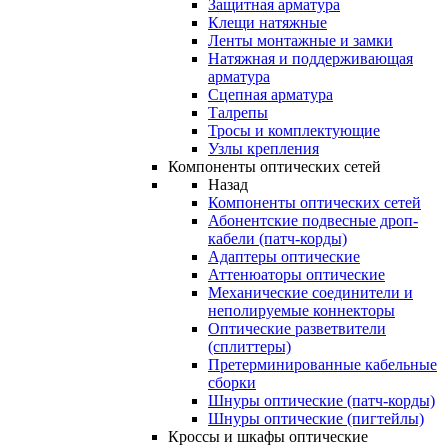
Защитная арматура
Клещи натяжные
Ленты монтажные и замки
Натяжная и поддерживающая
арматура
Сцепная арматура
Талрепы
Тросы и комплектующие
Узлы крепления
Компоненты оптических сетей
Назад
Компоненты оптических сетей
Абонентские подвесные дроп-
кабели (патч-корды)
Адаптеры оптические
Аттенюаторы оптические
Механические соединители и
неполируемые коннекторы
Оптические разветвители
(сплиттеры)
Претерминированные кабельные
сборки
Шнуры оптические (патч-корды)
Шнуры оптические (пигтейлы)
Кроссы и шкафы оптические