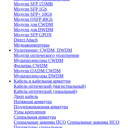
Модули SFP 155MB
Модули SFP 1Gb
Модули SFP+ 10Gb
Модули QSFP 40Gb
Модули для CWDM
Модули для DWDM
Модули SFP GPON
Direct Attach
Медиаконвертеры
Уплотнение: CWDM, DWDM
Модули оптического уплотнения
Мультиплексоры CWDM
Фильтры CWDM
Модули OADM CWDM
Мультиплексоры DWDM
Кабель и кабельная арматура
Кабель оптический (магистральный)
Кабель оптический (локальный)
Дроп кабель
Натяжная арматура
Поддерживающая арматура
Узлы крепления
Спиральная арматура
Спиральные зажимы ПСО
Спиральные зажимы НСО
Протекторы спиральные