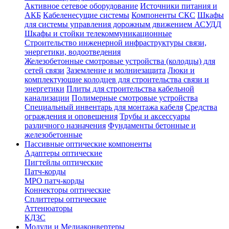
Активное сетевое оборудование
Источники питания и
АКБ
Кабеленесущие системы
Компоненты СКС
Шкафы
для системы управления дорожным движением АСУДД
Шкафы и стойки телекоммуникационные
Строительство инженерной инфраструктуры связи,
энергетики, водоотведения
Железобетонные смотровые устройства (колодцы) для
сетей связи
Заземление и молниезащита
Люки и
комплектующие колодцев для строительства связи и
энергетики
Плиты для строительства кабельной
канализации
Полимерные смотровые устройства
Специальный инвентарь для монтажа кабеля
Средства
ограждения и оповещения
Трубы и аксессуары
различного назначения
Фундаменты бетонные и
железобетонные
Пассивные оптические компоненты
Адаптеры оптические
Пигтейлы оптические
Патч-корды
MPO патч-корды
Коннекторы оптические
Сплиттеры оптические
Аттенюаторы
КДЗС
Модули и Медиаконвертеры