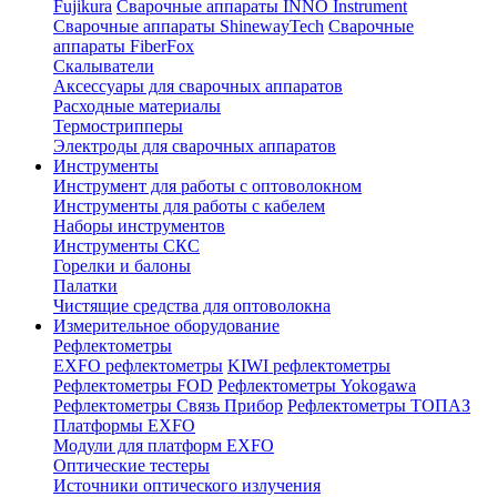
Fujikura
Сварочные аппараты INNO Instrument
Сварочные аппараты ShinewayTech
Cварочные
аппараты FiberFox
Скалыватели
Аксессуары для сварочных аппаратов
Расходные материалы
Термострипперы
Электроды для сварочных аппаратов
Инструменты
Инструмент для работы с оптоволокном
Инструменты для работы с кабелем
Наборы инструментов
Инструменты СКС
Горелки и балоны
Палатки
Чистящие средства для оптоволокна
Измерительное оборудование
Рефлектометры
EXFO рефлектометры
KIWI рефлектометры
Рефлектометры FOD
Рефлектометры Yokogawa
Рефлектометры Связь Прибор
Рефлектометры ТОПАЗ
Платформы EXFO
Модули для платформ EXFO
Оптические тестеры
Источники оптического излучения