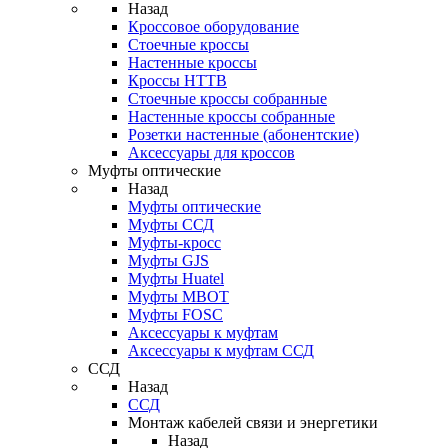
Назад
Кроссовое оборудование
Стоечные кроссы
Настенные кроссы
Кроссы HTTB
Стоечные кроссы собранные
Настенные кроссы собранные
Розетки настенные (абонентские)
Аксессуары для кроссов
Муфты оптические
Назад
Муфты оптические
Муфты ССД
Муфты-кросс
Муфты GJS
Муфты Huatel
Муфты МВОТ
Муфты FOSC
Аксессуары к муфтам
Аксессуары к муфтам ССД
ССД
Назад
ССД
Монтаж кабелей связи и энергетики
Назад