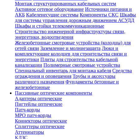
Монтаж структурированных кабельных систем
Активное сетевое оборудование
Источники питания и
АКБ
Кабеленесущие системы
Компоненты СКС
Шкафы
для системы управления дорожным движением АСУДД
Шкафы и стойки телекоммуникационные
Строительство инженерной инфраструктуры связи,
энергетики, водоотведения
Железобетонные смотровые устройства (колодцы) для
сетей связи
Заземление и молниезащита
Люки и
комплектующие колодцев для строительства связи и
энергетики
Плиты для строительства кабельной
канализации
Полимерные смотровые устройства
Специальный инвентарь для монтажа кабеля
Средства
ограждения и оповещения
Трубы и аксессуары
различного назначения
Фундаменты бетонные и
железобетонные
Пассивные оптические компоненты
Адаптеры оптические
Пигтейлы оптические
Патч-корды
MPO патч-корды
Коннекторы оптические
Сплиттеры оптические
Аттенюаторы
КДЗС