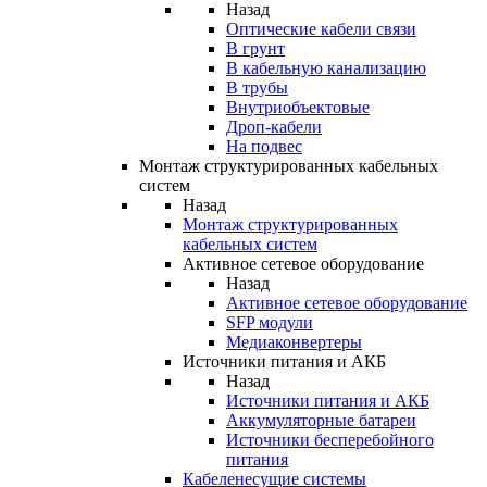
Назад
Оптические кабели связи
В грунт
В кабельную канализацию
В трубы
Внутриобъектовые
Дроп-кабели
На подвес
Монтаж структурированных кабельных
систем
Назад
Монтаж структурированных
кабельных систем
Активное сетевое оборудование
Назад
Активное сетевое оборудование
SFP модули
Медиаконвертеры
Источники питания и АКБ
Назад
Источники питания и АКБ
Аккумуляторные батареи
Источники бесперебойного
питания
Кабеленесущие системы