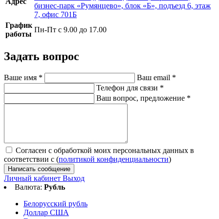
Адрес
бизнес-парк «Румянцево», блок «Б», подъезд 6, этаж
7, офис 701Б
График
Пн-Пт с 9.00 до 17.00
работы
Задать вопрос
Ваше имя
*
Ваш email
*
Телефон для связи
*
Ваш вопрос, предложение
*
Согласен с обработкой моих персональных данных в
соответствии с (
политикой конфиденциальности
)
Написать сообщение
Личный кабинет
Выход
Валюта:
Рубль
Белорусский рубль
Доллар США