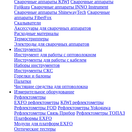
Сварочные аппараты KIWI
Сварочные аппараты
Fujikura
Сварочные аппараты INNO Instrument
Сварочные аппараты ShinewayTech
Cварочные
аппараты FiberFox
Скалыватели
Аксессуары для сварочных аппаратов
Расходные материалы
Термострипперы
Электроды для сварочных аппаратов
Инструменты
Инструмент для работы с оптоволокном
Инструменты для работы с кабелем
Наборы инструментов
Инструменты СКС
Горелки и балоны
Палатки
Чистящие средства для оптоволокна
Измерительное оборудование
Рефлектометры
EXFO рефлектометры
KIWI рефлектометры
Рефлектометры FOD
Рефлектометры Yokogawa
Рефлектометры Связь Прибор
Рефлектометры ТОПАЗ
Платформы EXFO
Модули для платформ EXFO
Оптические тестеры