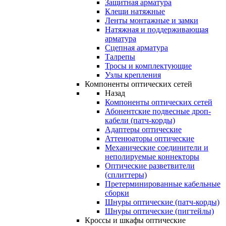
Защитная арматура
Клещи натяжные
Ленты монтажные и замки
Натяжная и поддерживающая
арматура
Сцепная арматура
Талрепы
Тросы и комплектующие
Узлы крепления
Компоненты оптических сетей
Назад
Компоненты оптических сетей
Абонентские подвесные дроп-
кабели (патч-корды)
Адаптеры оптические
Аттенюаторы оптические
Механические соединители и
неполируемые коннекторы
Оптические разветвители
(сплиттеры)
Претерминированные кабельные
сборки
Шнуры оптические (патч-корды)
Шнуры оптические (пигтейлы)
Кроссы и шкафы оптические