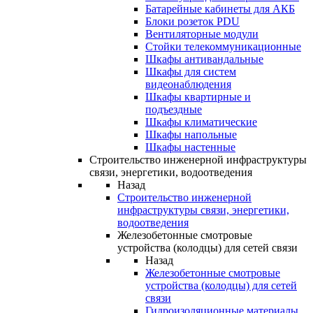
Батарейные кабинеты для АКБ
Блоки розеток PDU
Вентиляторные модули
Стойки телекоммуникационные
Шкафы антивандальные
Шкафы для систем
видеонаблюдения
Шкафы квартирные и
подъездные
Шкафы климатические
Шкафы напольные
Шкафы настенные
Строительство инженерной инфраструктуры
связи, энергетики, водоотведения
Назад
Строительство инженерной
инфраструктуры связи, энергетики,
водоотведения
Железобетонные смотровые
устройства (колодцы) для сетей связи
Назад
Железобетонные смотровые
устройства (колодцы) для сетей
связи
Гидроизоляционные материалы