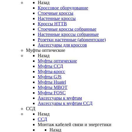
Назад
Кроссовое оборудование
Стоечные кроссы
Настенные кроссы
Кроссы HTTB
Стоечные кроссы собранные
Настенные кроссы собранные
Розетки настенные (абонентские)
Аксессуары для кроссов
Муфты оптические
Назад
Муфты оптические
Муфты ССД
Муфты-кросс
Муфты GJS
Муфты Huatel
Муфты МВОТ
Муфты FOSC
Аксессуары к муфтам
Аксессуары к муфтам ССД
ССД
Назад
ССД
Монтаж кабелей связи и энергетики
Назад