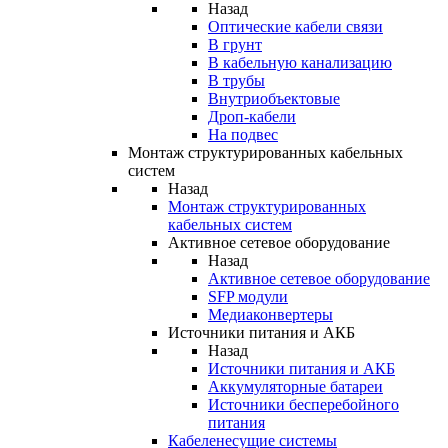
Назад
Оптические кабели связи
В грунт
В кабельную канализацию
В трубы
Внутриобъектовые
Дроп-кабели
На подвес
Монтаж структурированных кабельных
систем
Назад
Монтаж структурированных
кабельных систем
Активное сетевое оборудование
Назад
Активное сетевое оборудование
SFP модули
Медиаконвертеры
Источники питания и АКБ
Назад
Источники питания и АКБ
Аккумуляторные батареи
Источники бесперебойного
питания
Кабеленесущие системы