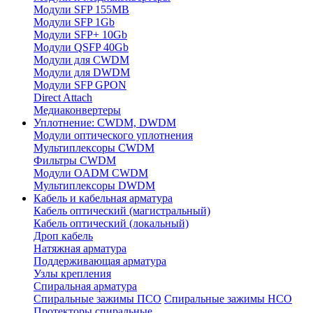
Модули SFP 155MB
Модули SFP 1Gb
Модули SFP+ 10Gb
Модули QSFP 40Gb
Модули для CWDM
Модули для DWDM
Модули SFP GPON
Direct Attach
Медиаконвертеры
Уплотнение: CWDM, DWDM
Модули оптического уплотнения
Мультиплексоры CWDM
Фильтры CWDM
Модули OADM CWDM
Мультиплексоры DWDM
Кабель и кабельная арматура
Кабель оптический (магистральный)
Кабель оптический (локальный)
Дроп кабель
Натяжная арматура
Поддерживающая арматура
Узлы крепления
Спиральная арматура
Спиральные зажимы ПСО
Спиральные зажимы НСО
Протекторы спиральные