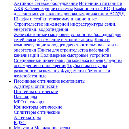
Активное сетевое оборудование
Источники питания и
АКБ
Кабеленесущие системы
Компоненты СКС
Шкафы
для системы управления дорожным движением АСУДД
Шкафы и стойки телекоммуникационные
Строительство инженерной инфраструктуры связи,
энергетики, водоотведения
Железобетонные смотровые устройства (колодцы) для
сетей связи
Заземление и молниезащита
Люки и
комплектующие колодцев для строительства связи и
энергетики
Плиты для строительства кабельной
канализации
Полимерные смотровые устройства
Специальный инвентарь для монтажа кабеля
Средства
ограждения и оповещения
Трубы и аксессуары
различного назначения
Фундаменты бетонные и
железобетонные
Пассивные оптические компоненты
Адаптеры оптические
Пигтейлы оптические
Патч-корды
MPO патч-корды
Коннекторы оптические
Сплиттеры оптические
Аттенюаторы
КДЗС
Модули и Медиаконвертеры