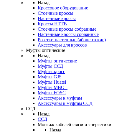
Назад
Кроссовое оборудование
Стоечные кроссы
Настенные кроссы
Кроссы HTTB
Стоечные кроссы собранные
Настенные кроссы собранные
Розетки настенные (абонентские)
Аксессуары для кроссов
Муфты оптические
Назад
Муфты оптические
Муфты ССД
Муфты-кросс
Муфты GJS
Муфты Huatel
Муфты МВОТ
Муфты FOSC
Аксессуары к муфтам
Аксессуары к муфтам ССД
ССД
Назад
ССД
Монтаж кабелей связи и энергетики
Назад