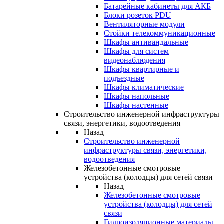
Батарейные кабинеты для АКБ
Блоки розеток PDU
Вентиляторные модули
Стойки телекоммуникационные
Шкафы антивандальные
Шкафы для систем
видеонаблюдения
Шкафы квартирные и
подъездные
Шкафы климатические
Шкафы напольные
Шкафы настенные
Строительство инженерной инфраструктуры
связи, энергетики, водоотведения
Назад
Строительство инженерной
инфраструктуры связи, энергетики,
водоотведения
Железобетонные смотровые
устройства (колодцы) для сетей связи
Назад
Железобетонные смотровые
устройства (колодцы) для сетей
связи
Гидроизоляционные материалы