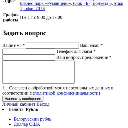
Адрес
бизнес-парк «Румянцево», блок «Б», подъезд 6, этаж
7, офис 701Б
График
Пн-Пт с 9.00 до 17.00
работы
Задать вопрос
Ваше имя
*
Ваш email
*
Телефон для связи
*
Ваш вопрос, предложение
*
Согласен с обработкой моих персональных данных в
соответствии с (
политикой конфиденциальности
)
Написать сообщение
Личный кабинет
Выход
Валюта:
Рубль
Белорусский рубль
Доллар США