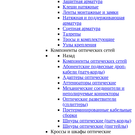
Защитная арматура
Клещи натяжные
Ленты монтажные и замки
Натяжная и поддерживающая
арматура
Сцепная арматура
Талрепы
Тросы и комплектующие
Узлы крепления
Компоненты оптических сетей
Назад
Компоненты оптических сетей
Абонентские подвесные дроп-
кабели (патч-корды)
Адаптеры оптические
Аттенюаторы оптические
Механические соединители и
неполируемые коннекторы
Оптические разветвители
(сплиттеры)
Претерминированные кабельные
сборки
Шнуры оптические (патч-корды)
Шнуры оптические (пигтейлы)
Кроссы и шкафы оптические