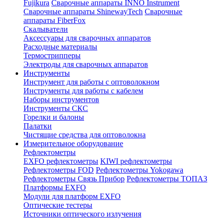
Fujikura
Сварочные аппараты INNO Instrument
Сварочные аппараты ShinewayTech
Cварочные
аппараты FiberFox
Скалыватели
Аксессуары для сварочных аппаратов
Расходные материалы
Термострипперы
Электроды для сварочных аппаратов
Инструменты
Инструмент для работы с оптоволокном
Инструменты для работы с кабелем
Наборы инструментов
Инструменты СКС
Горелки и балоны
Палатки
Чистящие средства для оптоволокна
Измерительное оборудование
Рефлектометры
EXFO рефлектометры
KIWI рефлектометры
Рефлектометры FOD
Рефлектометры Yokogawa
Рефлектометры Связь Прибор
Рефлектометры ТОПАЗ
Платформы EXFO
Модули для платформ EXFO
Оптические тестеры
Источники оптического излучения