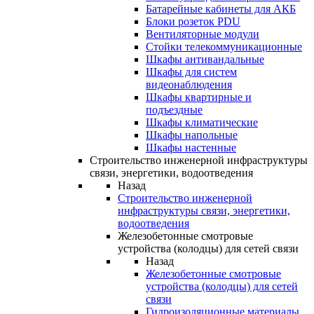
Батарейные кабинеты для АКБ
Блоки розеток PDU
Вентиляторные модули
Стойки телекоммуникационные
Шкафы антивандальные
Шкафы для систем
видеонаблюдения
Шкафы квартирные и
подъездные
Шкафы климатические
Шкафы напольные
Шкафы настенные
Строительство инженерной инфраструктуры
связи, энергетики, водоотведения
Назад
Строительство инженерной
инфраструктуры связи, энергетики,
водоотведения
Железобетонные смотровые
устройства (колодцы) для сетей связи
Назад
Железобетонные смотровые
устройства (колодцы) для сетей
связи
Гидроизоляционные материалы