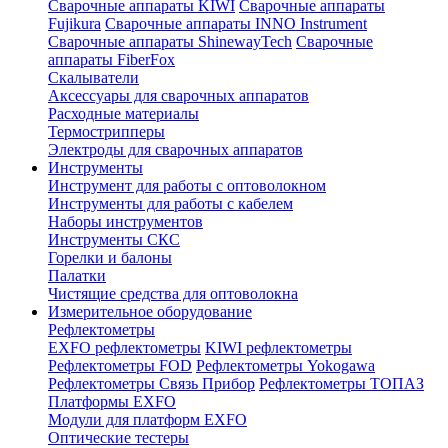
Сварочные аппараты KIWI
Сварочные аппараты
Fujikura
Сварочные аппараты INNO Instrument
Сварочные аппараты ShinewayTech
Cварочные
аппараты FiberFox
Скалыватели
Аксессуары для сварочных аппаратов
Расходные материалы
Термострипперы
Электроды для сварочных аппаратов
Инструменты
Инструмент для работы с оптоволокном
Инструменты для работы с кабелем
Наборы инструментов
Инструменты СКС
Горелки и балоны
Палатки
Чистящие средства для оптоволокна
Измерительное оборудование
Рефлектометры
EXFO рефлектометры
KIWI рефлектометры
Рефлектометры FOD
Рефлектометры Yokogawa
Рефлектометры Связь Прибор
Рефлектометры ТОПАЗ
Платформы EXFO
Модули для платформ EXFO
Оптические тестеры