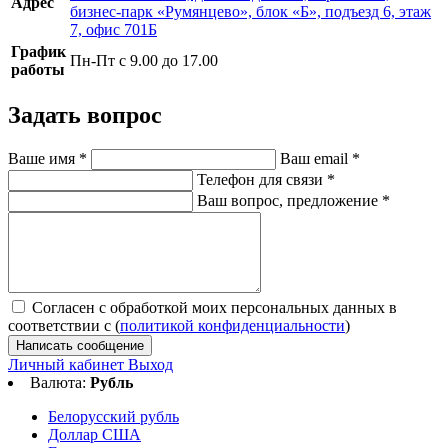
Адрес
бизнес-парк «Румянцево», блок «Б», подъезд 6, этаж
7, офис 701Б
График
Пн-Пт с 9.00 до 17.00
работы
Задать вопрос
Ваше имя
*
Ваш email
*
Телефон для связи
*
Ваш вопрос, предложение
*
Согласен с обработкой моих персональных данных в
соответствии с (
политикой конфиденциальности
)
Написать сообщение
Личный кабинет
Выход
Валюта:
Рубль
Белорусский рубль
Доллар США