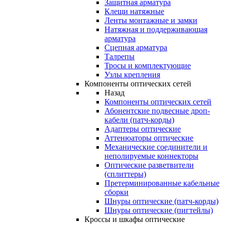
Защитная арматура
Клещи натяжные
Ленты монтажные и замки
Натяжная и поддерживающая
арматура
Сцепная арматура
Талрепы
Тросы и комплектующие
Узлы крепления
Компоненты оптических сетей
Назад
Компоненты оптических сетей
Абонентские подвесные дроп-
кабели (патч-корды)
Адаптеры оптические
Аттенюаторы оптические
Механические соединители и
неполируемые коннекторы
Оптические разветвители
(сплиттеры)
Претерминированные кабельные
сборки
Шнуры оптические (патч-корды)
Шнуры оптические (пигтейлы)
Кроссы и шкафы оптические