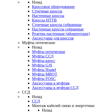
Назад
Кроссовое оборудование
Стоечные кроссы
Настенные кроссы
Кроссы HTTB
Стоечные кроссы собранные
Настенные кроссы собранные
Розетки настенные (абонентские)
Аксессуары для кроссов
Муфты оптические
Назад
Муфты оптические
Муфты ССД
Муфты-кросс
Муфты GJS
Муфты Huatel
Муфты МВОТ
Муфты FOSC
Аксессуары к муфтам
Аксессуары к муфтам ССД
ССД
Назад
ССД
Монтаж кабелей связи и энергетики
Назад