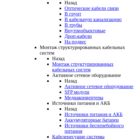
Назад
Оптические кабели связи
В грунт
В кабельную канализацию
В трубы
Внутриобъектовые
Дроп-кабели
На подвес
Монтаж структурированных кабельных
систем
Назад
Монтаж структурированных
кабельных систем
Активное сетевое оборудование
Назад
Активное сетевое оборудование
SFP модули
Медиаконвертеры
Источники питания и АКБ
Назад
Источники питания и АКБ
Аккумуляторные батареи
Источники бесперебойного
питания
Кабеленесущие системы