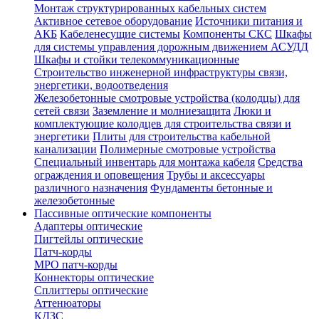
Монтаж структурированных кабельных систем
Активное сетевое оборудование
Источники питания и
АКБ
Кабеленесущие системы
Компоненты СКС
Шкафы
для системы управления дорожным движением АСУДД
Шкафы и стойки телекоммуникационные
Строительство инженерной инфраструктуры связи,
энергетики, водоотведения
Железобетонные смотровые устройства (колодцы) для
сетей связи
Заземление и молниезащита
Люки и
комплектующие колодцев для строительства связи и
энергетики
Плиты для строительства кабельной
канализации
Полимерные смотровые устройства
Специальный инвентарь для монтажа кабеля
Средства
ограждения и оповещения
Трубы и аксессуары
различного назначения
Фундаменты бетонные и
железобетонные
Пассивные оптические компоненты
Адаптеры оптические
Пигтейлы оптические
Патч-корды
MPO патч-корды
Коннекторы оптические
Сплиттеры оптические
Аттенюаторы
КДЗС