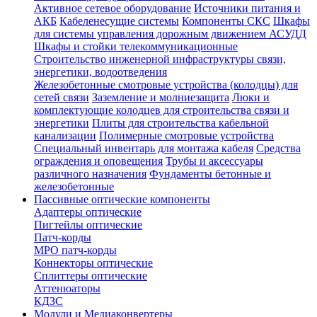
Активное сетевое оборудование
Источники питания и
АКБ
Кабеленесущие системы
Компоненты СКС
Шкафы
для системы управления дорожным движением АСУДД
Шкафы и стойки телекоммуникационные
Строительство инженерной инфраструктуры связи,
энергетики, водоотведения
Железобетонные смотровые устройства (колодцы) для
сетей связи
Заземление и молниезащита
Люки и
комплектующие колодцев для строительства связи и
энергетики
Плиты для строительства кабельной
канализации
Полимерные смотровые устройства
Специальный инвентарь для монтажа кабеля
Средства
ограждения и оповещения
Трубы и аксессуары
различного назначения
Фундаменты бетонные и
железобетонные
Пассивные оптические компоненты
Адаптеры оптические
Пигтейлы оптические
Патч-корды
MPO патч-корды
Коннекторы оптические
Сплиттеры оптические
Аттенюаторы
КДЗС
Модули и Медиаконвертеры