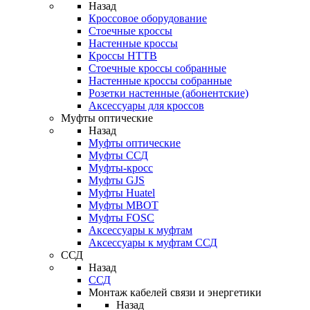
Назад
Кроссовое оборудование
Стоечные кроссы
Настенные кроссы
Кроссы HTTB
Стоечные кроссы собранные
Настенные кроссы собранные
Розетки настенные (абонентские)
Аксессуары для кроссов
Муфты оптические
Назад
Муфты оптические
Муфты ССД
Муфты-кросс
Муфты GJS
Муфты Huatel
Муфты МВОТ
Муфты FOSC
Аксессуары к муфтам
Аксессуары к муфтам ССД
ССД
Назад
ССД
Монтаж кабелей связи и энергетики
Назад