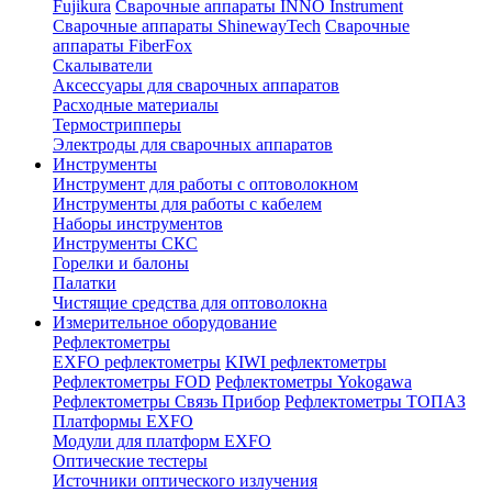
Fujikura
Сварочные аппараты INNO Instrument
Сварочные аппараты ShinewayTech
Cварочные
аппараты FiberFox
Скалыватели
Аксессуары для сварочных аппаратов
Расходные материалы
Термострипперы
Электроды для сварочных аппаратов
Инструменты
Инструмент для работы с оптоволокном
Инструменты для работы с кабелем
Наборы инструментов
Инструменты СКС
Горелки и балоны
Палатки
Чистящие средства для оптоволокна
Измерительное оборудование
Рефлектометры
EXFO рефлектометры
KIWI рефлектометры
Рефлектометры FOD
Рефлектометры Yokogawa
Рефлектометры Связь Прибор
Рефлектометры ТОПАЗ
Платформы EXFO
Модули для платформ EXFO
Оптические тестеры
Источники оптического излучения