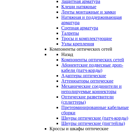
Защитная арматура
Клещи натяжные
Ленты монтажные и замки
Натяжная и поддерживающая
арматура
Сцепная арматура
Талрепы
Тросы и комплектующие
Узлы крепления
Компоненты оптических сетей
Назад
Компоненты оптических сетей
Абонентские подвесные дроп-
кабели (патч-корды)
Адаптеры оптические
Аттенюаторы оптические
Механические соединители и
неполируемые коннекторы
Оптические разветвители
(сплиттеры)
Претерминированные кабельные
сборки
Шнуры оптические (патч-корды)
Шнуры оптические (пигтейлы)
Кроссы и шкафы оптические