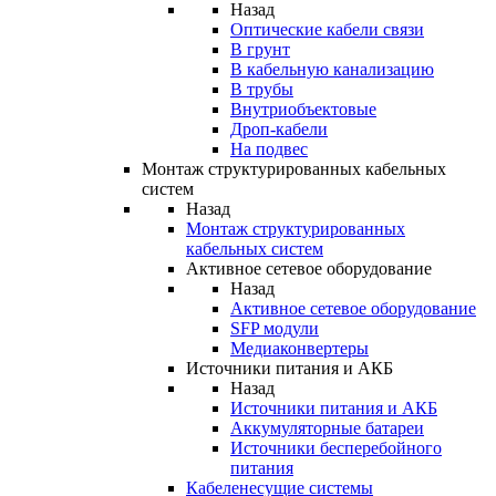
Назад
Оптические кабели связи
В грунт
В кабельную канализацию
В трубы
Внутриобъектовые
Дроп-кабели
На подвес
Монтаж структурированных кабельных
систем
Назад
Монтаж структурированных
кабельных систем
Активное сетевое оборудование
Назад
Активное сетевое оборудование
SFP модули
Медиаконвертеры
Источники питания и АКБ
Назад
Источники питания и АКБ
Аккумуляторные батареи
Источники бесперебойного
питания
Кабеленесущие системы