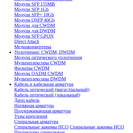
Модули SFP 155MB
Модули SFP 1Gb
Модули SFP+ 10Gb
Модули QSFP 40Gb
Модули для CWDM
Модули для DWDM
Модули SFP GPON
Direct Attach
Медиаконвертеры
Уплотнение: CWDM, DWDM
Модули оптического уплотнения
Мультиплексоры CWDM
Фильтры CWDM
Модули OADM CWDM
Мультиплексоры DWDM
Кабель и кабельная арматура
Кабель оптический (магистральный)
Кабель оптический (локальный)
Дроп кабель
Натяжная арматура
Поддерживающая арматура
Узлы крепления
Спиральная арматура
Спиральные зажимы ПСО
Спиральные зажимы НСО
Протекторы спиральные