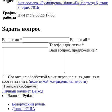
Адрес
бизнес-парк «Румянцево», блок «Б», подъезд 6, этаж
7, офис 701Б
График
Пн-Пт с 9.00 до 17.00
работы
Задать вопрос
Ваше имя
*
Ваш email
*
Телефон для связи
*
Ваш вопрос, предложение
*
Согласен с обработкой моих персональных данных в
соответствии с (
политикой конфиденциальности
)
Написать сообщение
Личный кабинет
Выход
Валюта:
Рубль
Белорусский рубль
Доллар США