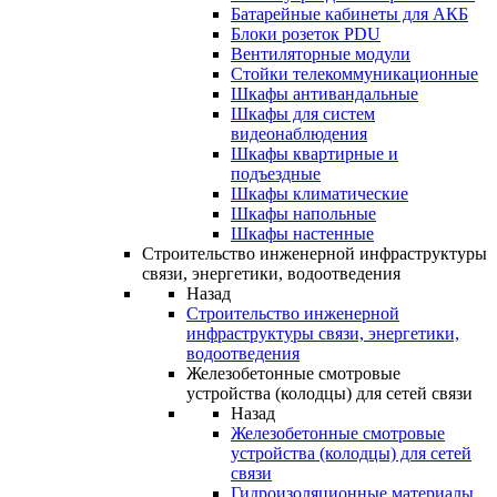
Батарейные кабинеты для АКБ
Блоки розеток PDU
Вентиляторные модули
Стойки телекоммуникационные
Шкафы антивандальные
Шкафы для систем
видеонаблюдения
Шкафы квартирные и
подъездные
Шкафы климатические
Шкафы напольные
Шкафы настенные
Строительство инженерной инфраструктуры
связи, энергетики, водоотведения
Назад
Строительство инженерной
инфраструктуры связи, энергетики,
водоотведения
Железобетонные смотровые
устройства (колодцы) для сетей связи
Назад
Железобетонные смотровые
устройства (колодцы) для сетей
связи
Гидроизоляционные материалы