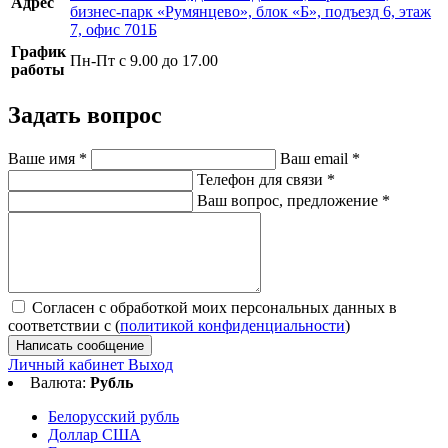
Адрес
бизнес-парк «Румянцево», блок «Б», подъезд 6, этаж
7, офис 701Б
График
Пн-Пт с 9.00 до 17.00
работы
Задать вопрос
Ваше имя
*
Ваш email
*
Телефон для связи
*
Ваш вопрос, предложение
*
Согласен с обработкой моих персональных данных в
соответствии с (
политикой конфиденциальности
)
Написать сообщение
Личный кабинет
Выход
Валюта:
Рубль
Белорусский рубль
Доллар США