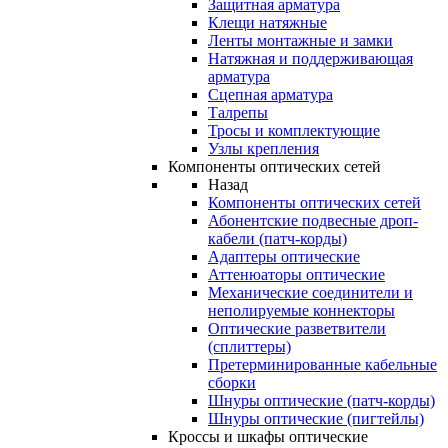
Защитная арматура
Клещи натяжные
Ленты монтажные и замки
Натяжная и поддерживающая
арматура
Сцепная арматура
Талрепы
Тросы и комплектующие
Узлы крепления
Компоненты оптических сетей
Назад
Компоненты оптических сетей
Абонентские подвесные дроп-
кабели (патч-корды)
Адаптеры оптические
Аттенюаторы оптические
Механические соединители и
неполируемые коннекторы
Оптические разветвители
(сплиттеры)
Претерминированные кабельные
сборки
Шнуры оптические (патч-корды)
Шнуры оптические (пигтейлы)
Кроссы и шкафы оптические