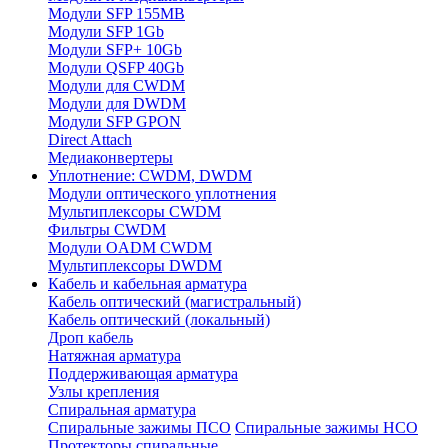
Модули SFP 155MB
Модули SFP 1Gb
Модули SFP+ 10Gb
Модули QSFP 40Gb
Модули для CWDM
Модули для DWDM
Модули SFP GPON
Direct Attach
Медиаконвертеры
Уплотнение: CWDM, DWDM
Модули оптического уплотнения
Мультиплексоры CWDM
Фильтры CWDM
Модули OADM CWDM
Мультиплексоры DWDM
Кабель и кабельная арматура
Кабель оптический (магистральный)
Кабель оптический (локальный)
Дроп кабель
Натяжная арматура
Поддерживающая арматура
Узлы крепления
Спиральная арматура
Спиральные зажимы ПСО
Спиральные зажимы НСО
Протекторы спиральные