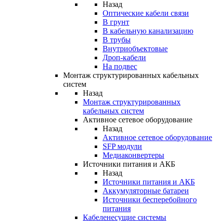
Назад
Оптические кабели связи
В грунт
В кабельную канализацию
В трубы
Внутриобъектовые
Дроп-кабели
На подвес
Монтаж структурированных кабельных
систем
Назад
Монтаж структурированных
кабельных систем
Активное сетевое оборудование
Назад
Активное сетевое оборудование
SFP модули
Медиаконвертеры
Источники питания и АКБ
Назад
Источники питания и АКБ
Аккумуляторные батареи
Источники бесперебойного
питания
Кабеленесущие системы