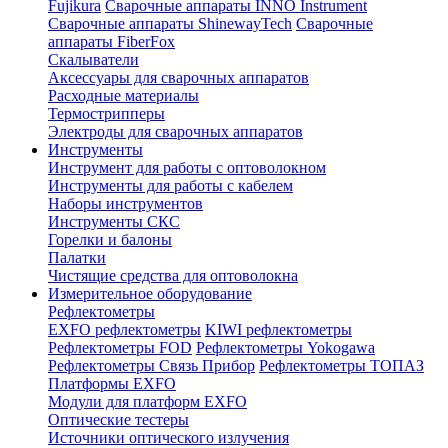
Fujikura
Сварочные аппараты INNO Instrument
Сварочные аппараты ShinewayTech
Cварочные
аппараты FiberFox
Скалыватели
Аксессуары для сварочных аппаратов
Расходные материалы
Термострипперы
Электроды для сварочных аппаратов
Инструменты
Инструмент для работы с оптоволокном
Инструменты для работы с кабелем
Наборы инструментов
Инструменты СКС
Горелки и балоны
Палатки
Чистящие средства для оптоволокна
Измерительное оборудование
Рефлектометры
EXFO рефлектометры
KIWI рефлектометры
Рефлектометры FOD
Рефлектометры Yokogawa
Рефлектометры Связь Прибор
Рефлектометры ТОПАЗ
Платформы EXFO
Модули для платформ EXFO
Оптические тестеры
Источники оптического излучения