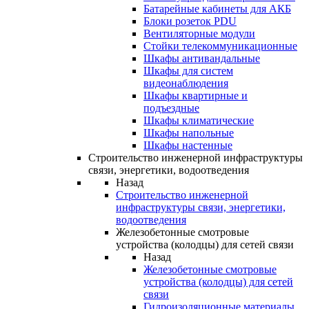
Батарейные кабинеты для АКБ
Блоки розеток PDU
Вентиляторные модули
Стойки телекоммуникационные
Шкафы антивандальные
Шкафы для систем
видеонаблюдения
Шкафы квартирные и
подъездные
Шкафы климатические
Шкафы напольные
Шкафы настенные
Строительство инженерной инфраструктуры
связи, энергетики, водоотведения
Назад
Строительство инженерной
инфраструктуры связи, энергетики,
водоотведения
Железобетонные смотровые
устройства (колодцы) для сетей связи
Назад
Железобетонные смотровые
устройства (колодцы) для сетей
связи
Гидроизоляционные материалы