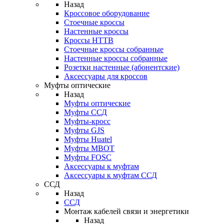
Назад
Кроссовое оборудование
Стоечные кроссы
Настенные кроссы
Кроссы HTTB
Стоечные кроссы собранные
Настенные кроссы собранные
Розетки настенные (абонентские)
Аксессуары для кроссов
Муфты оптические
Назад
Муфты оптические
Муфты ССД
Муфты-кросс
Муфты GJS
Муфты Huatel
Муфты МВОТ
Муфты FOSC
Аксессуары к муфтам
Аксессуары к муфтам ССД
ССД
Назад
ССД
Монтаж кабелей связи и энергетики
Назад