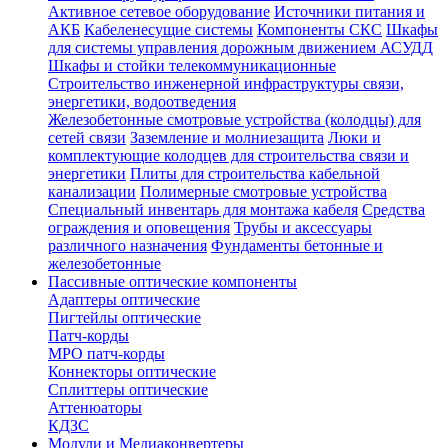
Активное сетевое оборудование
Источники питания и
АКБ
Кабеленесущие системы
Компоненты СКС
Шкафы
для системы управления дорожным движением АСУДД
Шкафы и стойки телекоммуникационные
Строительство инженерной инфраструктуры связи,
энергетики, водоотведения
Железобетонные смотровые устройства (колодцы) для
сетей связи
Заземление и молниезащита
Люки и
комплектующие колодцев для строительства связи и
энергетики
Плиты для строительства кабельной
канализации
Полимерные смотровые устройства
Специальный инвентарь для монтажа кабеля
Средства
ограждения и оповещения
Трубы и аксессуары
различного назначения
Фундаменты бетонные и
железобетонные
Пассивные оптические компоненты
Адаптеры оптические
Пигтейлы оптические
Патч-корды
MPO патч-корды
Коннекторы оптические
Сплиттеры оптические
Аттенюаторы
КДЗС
Модули и Медиаконвертеры