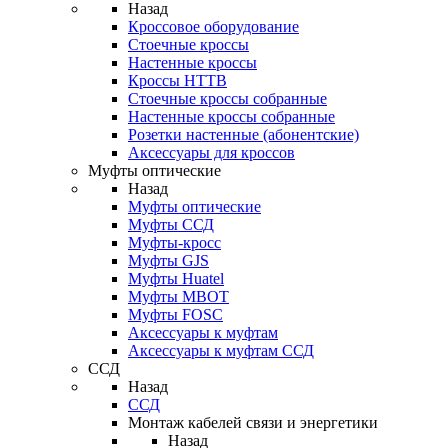
Назад
Кроссовое оборудование
Стоечные кроссы
Настенные кроссы
Кроссы HTTB
Стоечные кроссы собранные
Настенные кроссы собранные
Розетки настенные (абонентские)
Аксессуары для кроссов
Муфты оптические
Назад
Муфты оптические
Муфты ССД
Муфты-кросс
Муфты GJS
Муфты Huatel
Муфты МВОТ
Муфты FOSC
Аксессуары к муфтам
Аксессуары к муфтам ССД
ССД
Назад
ССД
Монтаж кабелей связи и энергетики
Назад