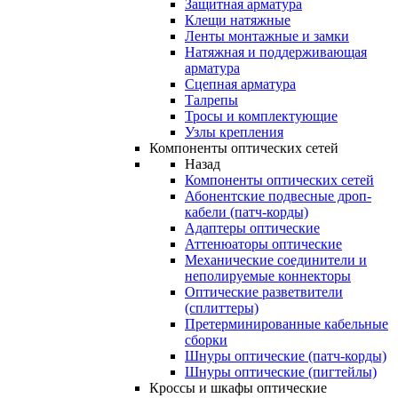
Защитная арматура
Клещи натяжные
Ленты монтажные и замки
Натяжная и поддерживающая
арматура
Сцепная арматура
Талрепы
Тросы и комплектующие
Узлы крепления
Компоненты оптических сетей
Назад
Компоненты оптических сетей
Абонентские подвесные дроп-
кабели (патч-корды)
Адаптеры оптические
Аттенюаторы оптические
Механические соединители и
неполируемые коннекторы
Оптические разветвители
(сплиттеры)
Претерминированные кабельные
сборки
Шнуры оптические (патч-корды)
Шнуры оптические (пигтейлы)
Кроссы и шкафы оптические