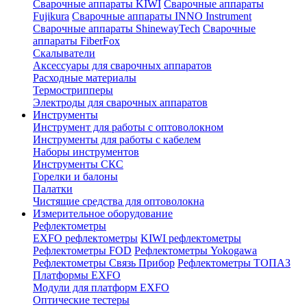
Сварочные аппараты KIWI
Сварочные аппараты
Fujikura
Сварочные аппараты INNO Instrument
Сварочные аппараты ShinewayTech
Cварочные
аппараты FiberFox
Скалыватели
Аксессуары для сварочных аппаратов
Расходные материалы
Термострипперы
Электроды для сварочных аппаратов
Инструменты
Инструмент для работы с оптоволокном
Инструменты для работы с кабелем
Наборы инструментов
Инструменты СКС
Горелки и балоны
Палатки
Чистящие средства для оптоволокна
Измерительное оборудование
Рефлектометры
EXFO рефлектометры
KIWI рефлектометры
Рефлектометры FOD
Рефлектометры Yokogawa
Рефлектометры Связь Прибор
Рефлектометры ТОПАЗ
Платформы EXFO
Модули для платформ EXFO
Оптические тестеры