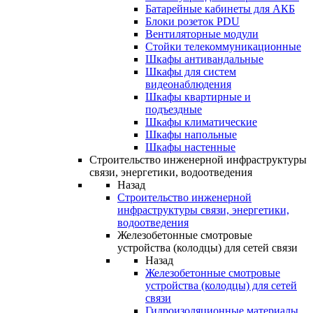
Батарейные кабинеты для АКБ
Блоки розеток PDU
Вентиляторные модули
Стойки телекоммуникационные
Шкафы антивандальные
Шкафы для систем
видеонаблюдения
Шкафы квартирные и
подъездные
Шкафы климатические
Шкафы напольные
Шкафы настенные
Строительство инженерной инфраструктуры
связи, энергетики, водоотведения
Назад
Строительство инженерной
инфраструктуры связи, энергетики,
водоотведения
Железобетонные смотровые
устройства (колодцы) для сетей связи
Назад
Железобетонные смотровые
устройства (колодцы) для сетей
связи
Гидроизоляционные материалы