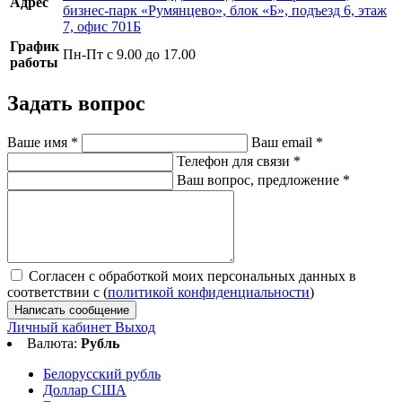
Адрес
бизнес-парк «Румянцево», блок «Б», подъезд 6, этаж
7, офис 701Б
График
Пн-Пт с 9.00 до 17.00
работы
Задать вопрос
Ваше имя
*
Ваш email
*
Телефон для связи
*
Ваш вопрос, предложение
*
Согласен с обработкой моих персональных данных в
соответствии с (
политикой конфиденциальности
)
Написать сообщение
Личный кабинет
Выход
Валюта:
Рубль
Белорусский рубль
Доллар США