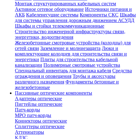
Монтаж структурированных кабельных систем
Активное сетевое оборудование
Источники питания и
АКБ
Кабеленесущие системы
Компоненты СКС
Шкафы
для системы управления дорожным движением АСУДД
Шкафы и стойки телекоммуникационные
Строительство инженерной инфраструктуры связи,
энергетики, водоотведения
Железобетонные смотровые устройства (колодцы) для
сетей связи
Заземление и молниезащита
Люки и
комплектующие колодцев для строительства связи и
энергетики
Плиты для строительства кабельной
канализации
Полимерные смотровые устройства
Специальный инвентарь для монтажа кабеля
Средства
ограждения и оповещения
Трубы и аксессуары
различного назначения
Фундаменты бетонные и
железобетонные
Пассивные оптические компоненты
Адаптеры оптические
Пигтейлы оптические
Патч-корды
MPO патч-корды
Коннекторы оптические
Сплиттеры оптические
Аттенюаторы
КДЗС