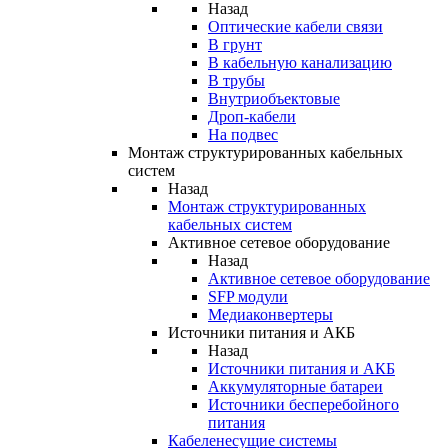
Назад
Оптические кабели связи
В грунт
В кабельную канализацию
В трубы
Внутриобъектовые
Дроп-кабели
На подвес
Монтаж структурированных кабельных
систем
Назад
Монтаж структурированных
кабельных систем
Активное сетевое оборудование
Назад
Активное сетевое оборудование
SFP модули
Медиаконвертеры
Источники питания и АКБ
Назад
Источники питания и АКБ
Аккумуляторные батареи
Источники бесперебойного
питания
Кабеленесущие системы