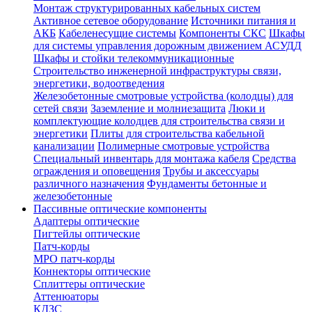
Монтаж структурированных кабельных систем
Активное сетевое оборудование
Источники питания и
АКБ
Кабеленесущие системы
Компоненты СКС
Шкафы
для системы управления дорожным движением АСУДД
Шкафы и стойки телекоммуникационные
Строительство инженерной инфраструктуры связи,
энергетики, водоотведения
Железобетонные смотровые устройства (колодцы) для
сетей связи
Заземление и молниезащита
Люки и
комплектующие колодцев для строительства связи и
энергетики
Плиты для строительства кабельной
канализации
Полимерные смотровые устройства
Специальный инвентарь для монтажа кабеля
Средства
ограждения и оповещения
Трубы и аксессуары
различного назначения
Фундаменты бетонные и
железобетонные
Пассивные оптические компоненты
Адаптеры оптические
Пигтейлы оптические
Патч-корды
MPO патч-корды
Коннекторы оптические
Сплиттеры оптические
Аттенюаторы
КДЗС