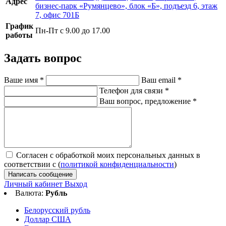
Адрес
бизнес-парк «Румянцево», блок «Б», подъезд 6, этаж
7, офис 701Б
График
Пн-Пт с 9.00 до 17.00
работы
Задать вопрос
Ваше имя
*
Ваш email
*
Телефон для связи
*
Ваш вопрос, предложение
*
Согласен с обработкой моих персональных данных в
соответствии с (
политикой конфиденциальности
)
Написать сообщение
Личный кабинет
Выход
Валюта:
Рубль
Белорусский рубль
Доллар США