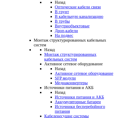
Назад
Оптические кабели связи
В грунт
В кабельную канализацию
В трубы
Внутриобъектовые
Дроп-кабели
На подвес
Монтаж структурированных кабельных
систем
Назад
Монтаж структурированных
кабельных систем
Активное сетевое оборудование
Назад
Активное сетевое оборудование
SFP модули
Медиаконвертеры
Источники питания и АКБ
Назад
Источники питания и АКБ
Аккумуляторные батареи
Источники бесперебойного
питания
Кабеленесущие системы