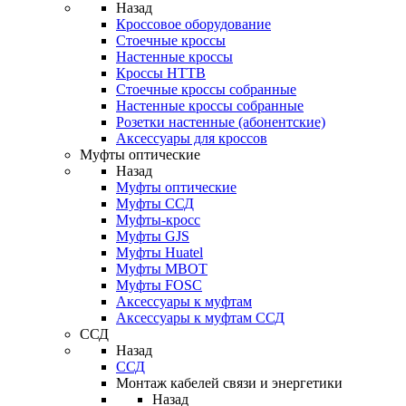
Назад
Кроссовое оборудование
Стоечные кроссы
Настенные кроссы
Кроссы HTTB
Стоечные кроссы собранные
Настенные кроссы собранные
Розетки настенные (абонентские)
Аксессуары для кроссов
Муфты оптические
Назад
Муфты оптические
Муфты ССД
Муфты-кросс
Муфты GJS
Муфты Huatel
Муфты МВОТ
Муфты FOSC
Аксессуары к муфтам
Аксессуары к муфтам ССД
ССД
Назад
ССД
Монтаж кабелей связи и энергетики
Назад