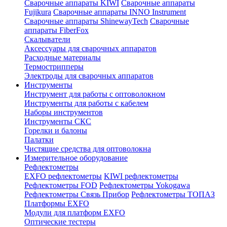
Сварочные аппараты KIWI
Сварочные аппараты
Fujikura
Сварочные аппараты INNO Instrument
Сварочные аппараты ShinewayTech
Cварочные
аппараты FiberFox
Скалыватели
Аксессуары для сварочных аппаратов
Расходные материалы
Термострипперы
Электроды для сварочных аппаратов
Инструменты
Инструмент для работы с оптоволокном
Инструменты для работы с кабелем
Наборы инструментов
Инструменты СКС
Горелки и балоны
Палатки
Чистящие средства для оптоволокна
Измерительное оборудование
Рефлектометры
EXFO рефлектометры
KIWI рефлектометры
Рефлектометры FOD
Рефлектометры Yokogawa
Рефлектометры Связь Прибор
Рефлектометры ТОПАЗ
Платформы EXFO
Модули для платформ EXFO
Оптические тестеры