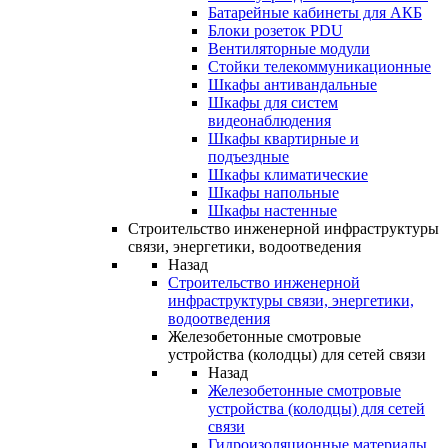
Батарейные кабинеты для АКБ
Блоки розеток PDU
Вентиляторные модули
Стойки телекоммуникационные
Шкафы антивандальные
Шкафы для систем
видеонаблюдения
Шкафы квартирные и
подъездные
Шкафы климатические
Шкафы напольные
Шкафы настенные
Строительство инженерной инфраструктуры
связи, энергетики, водоотведения
Назад
Строительство инженерной
инфраструктуры связи, энергетики,
водоотведения
Железобетонные смотровые
устройства (колодцы) для сетей связи
Назад
Железобетонные смотровые
устройства (колодцы) для сетей
связи
Гидроизоляционные материалы