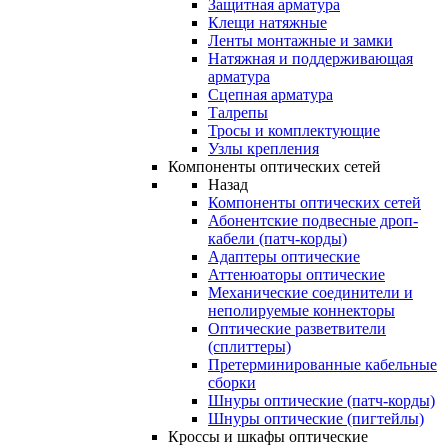
Защитная арматура
Клещи натяжные
Ленты монтажные и замки
Натяжная и поддерживающая
арматура
Сцепная арматура
Талрепы
Тросы и комплектующие
Узлы крепления
Компоненты оптических сетей
Назад
Компоненты оптических сетей
Абонентские подвесные дроп-
кабели (патч-корды)
Адаптеры оптические
Аттенюаторы оптические
Механические соединители и
неполируемые коннекторы
Оптические разветвители
(сплиттеры)
Претерминированные кабельные
сборки
Шнуры оптические (патч-корды)
Шнуры оптические (пигтейлы)
Кроссы и шкафы оптические