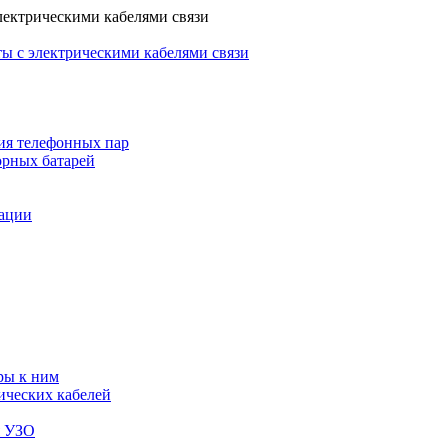
лектрическими кабелями связи
ы с электрическими кабелями связи
ия телефонных пар
орных батарей
зации
ры к ним
ических кабелей
я УЗО