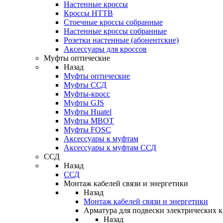
Настенные кроссы
Кроссы HTTB
Стоечные кроссы собранные
Настенные кроссы собранные
Розетки настенные (абонентские)
Аксессуары для кроссов
Муфты оптические
Назад
Муфты оптические
Муфты ССД
Муфты-кросс
Муфты GJS
Муфты Huatel
Муфты МВОТ
Муфты FOSC
Аксессуары к муфтам
Аксессуары к муфтам ССД
ССД
Назад
ССД
Монтаж кабелей связи и энергетики
Назад
Монтаж кабелей связи и энергетики
Арматура для подвески электрических к
Назад