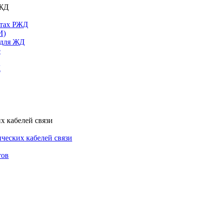
РЖД
ктах РЖД
И)
 для ЖД
е
Д
х кабелей связи
ческих кабелей связи
тов