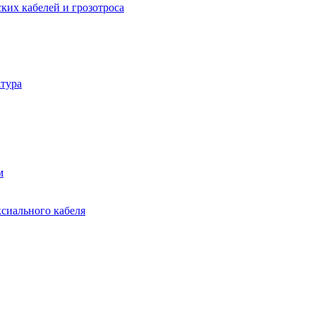
ких кабелей и грозотроса
тура
м
ксиального кабеля