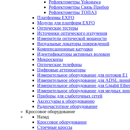
Рефлектометры Yokogawa
Рефлектометры Связь Прибор
Рефлектометры ТОПАЗ
Платформы EXFO
Модули для платформ EXFO
Оптические тестеры
Источники оптического излучения
Измерители оптической мощности
Визуальные локаторы повреждений
Компенсационные катушки
Идентификаторы активных волокон
Микроскопы
Оптические телефоны
Цифровые аттенюаторы
Измерительное оборудование для потоков Е1
Измерительное оборудование для ADSL лини
Измерительное оборудование для Gigabit Ether
Измерительное оборудование для медных ли
Приборы для слаботочных сетей
Аксессуары к оборудованию
Радиочастотное оборудование
Кроссовое оборудование
Назад
Кроссовое оборудование
Стоечные кроссы