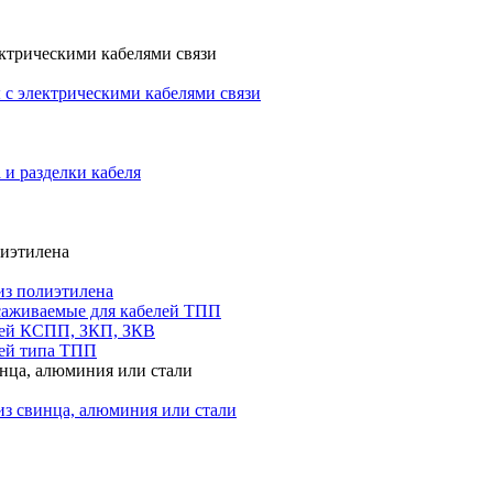
ктрическими кабелями связи
с электрическими кабелями связи
 и разделки кабеля
лиэтилена
из полиэтилена
саживаемые для кабелей ТПП
лей КСПП, ЗКП, ЗКВ
ей типа ТПП
инца, алюминия или стали
из свинца, алюминия или стали