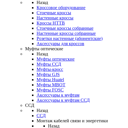
Назад
Кроссовое оборудование
Стоечные кроссы
Настенные кроссы
Кроссы HTTB
Стоечные кроссы собранные
Настенные кроссы собранные
Розетки настенные (абонентские)
Аксессуары для кроссов
Муфты оптические
Назад
Муфты оптические
Муфты ССД
Муфты-кросс
Муфты GJS
Муфты Huatel
Муфты МВОТ
Муфты FOSC
Аксессуары к муфтам
Аксессуары к муфтам ССД
ССД
Назад
ССД
Монтаж кабелей связи и энергетики
Назад