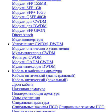
Модули SFP 155MB
Модули SFP 1Gb
Модули SFP+ 10Gb
Модули QSFP 40Gb
Модули для CWDM
Модули для DWDM
Модули SFP GPON
Direct Attach
Медиаконвертеры
Уплотнение: CWDM, DWDM
Модули оптического уплотнения
Мультиплексоры CWDM
Фильтры CWDM
Модули OADM CWDM
Мультиплексоры DWDM
Кабель и кабельная арматура
Кабель оптический (магистральный)
Кабель оптический (локальный)
Дроп кабель
Натяжная арматура
Поддерживающая арматура
Узлы крепления
Спиральная арматура
Спиральные зажимы ПСО
Спиральные зажимы НСО
Протекторы спиральные