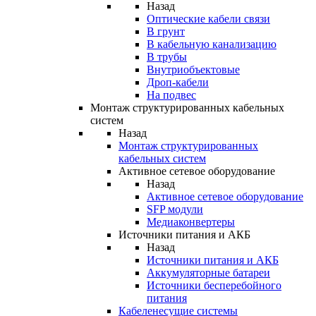
Назад
Оптические кабели связи
В грунт
В кабельную канализацию
В трубы
Внутриобъектовые
Дроп-кабели
На подвес
Монтаж структурированных кабельных
систем
Назад
Монтаж структурированных
кабельных систем
Активное сетевое оборудование
Назад
Активное сетевое оборудование
SFP модули
Медиаконвертеры
Источники питания и АКБ
Назад
Источники питания и АКБ
Аккумуляторные батареи
Источники бесперебойного
питания
Кабеленесущие системы