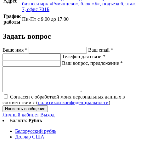
Адрес
бизнес-парк «Румянцево», блок «Б», подъезд 6, этаж
7, офис 701Б
График
Пн-Пт с 9.00 до 17.00
работы
Задать вопрос
Ваше имя
*
Ваш email
*
Телефон для связи
*
Ваш вопрос, предложение
*
Согласен с обработкой моих персональных данных в
соответствии с (
политикой конфиденциальности
)
Написать сообщение
Личный кабинет
Выход
Валюта:
Рубль
Белорусский рубль
Доллар США