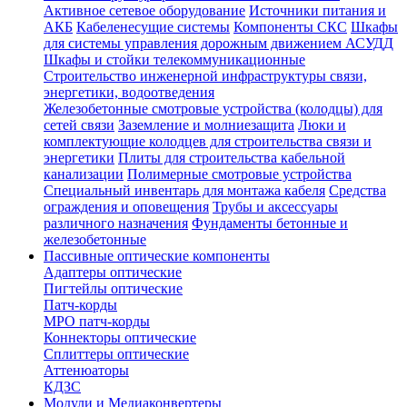
Активное сетевое оборудование
Источники питания и
АКБ
Кабеленесущие системы
Компоненты СКС
Шкафы
для системы управления дорожным движением АСУДД
Шкафы и стойки телекоммуникационные
Строительство инженерной инфраструктуры связи,
энергетики, водоотведения
Железобетонные смотровые устройства (колодцы) для
сетей связи
Заземление и молниезащита
Люки и
комплектующие колодцев для строительства связи и
энергетики
Плиты для строительства кабельной
канализации
Полимерные смотровые устройства
Специальный инвентарь для монтажа кабеля
Средства
ограждения и оповещения
Трубы и аксессуары
различного назначения
Фундаменты бетонные и
железобетонные
Пассивные оптические компоненты
Адаптеры оптические
Пигтейлы оптические
Патч-корды
MPO патч-корды
Коннекторы оптические
Сплиттеры оптические
Аттенюаторы
КДЗС
Модули и Медиаконвертеры