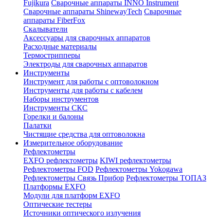
Fujikura
Сварочные аппараты INNO Instrument
Сварочные аппараты ShinewayTech
Cварочные
аппараты FiberFox
Скалыватели
Аксессуары для сварочных аппаратов
Расходные материалы
Термострипперы
Электроды для сварочных аппаратов
Инструменты
Инструмент для работы с оптоволокном
Инструменты для работы с кабелем
Наборы инструментов
Инструменты СКС
Горелки и балоны
Палатки
Чистящие средства для оптоволокна
Измерительное оборудование
Рефлектометры
EXFO рефлектометры
KIWI рефлектометры
Рефлектометры FOD
Рефлектометры Yokogawa
Рефлектометры Связь Прибор
Рефлектометры ТОПАЗ
Платформы EXFO
Модули для платформ EXFO
Оптические тестеры
Источники оптического излучения