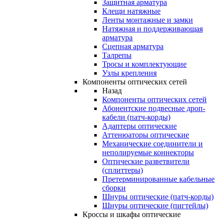
Защитная арматура
Клещи натяжные
Ленты монтажные и замки
Натяжная и поддерживающая
арматура
Сцепная арматура
Талрепы
Тросы и комплектующие
Узлы крепления
Компоненты оптических сетей
Назад
Компоненты оптических сетей
Абонентские подвесные дроп-
кабели (патч-корды)
Адаптеры оптические
Аттенюаторы оптические
Механические соединители и
неполируемые коннекторы
Оптические разветвители
(сплиттеры)
Претерминированные кабельные
сборки
Шнуры оптические (патч-корды)
Шнуры оптические (пигтейлы)
Кроссы и шкафы оптические