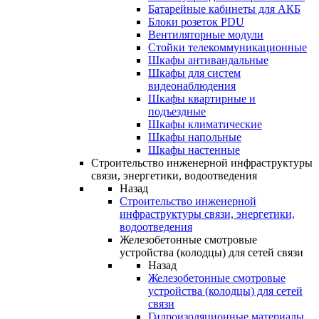
Батарейные кабинеты для АКБ
Блоки розеток PDU
Вентиляторные модули
Стойки телекоммуникационные
Шкафы антивандальные
Шкафы для систем
видеонаблюдения
Шкафы квартирные и
подъездные
Шкафы климатические
Шкафы напольные
Шкафы настенные
Строительство инженерной инфраструктуры
связи, энергетики, водоотведения
Назад
Строительство инженерной
инфраструктуры связи, энергетики,
водоотведения
Железобетонные смотровые
устройства (колодцы) для сетей связи
Назад
Железобетонные смотровые
устройства (колодцы) для сетей
связи
Гидроизоляционные материалы