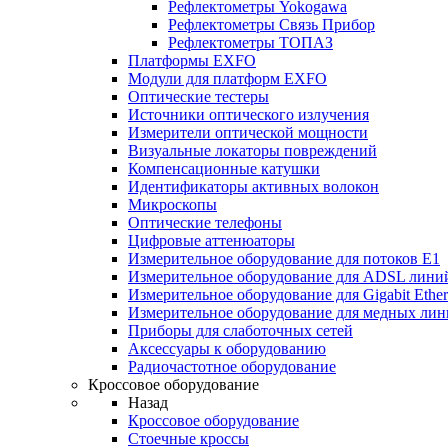
Рефлектометры Yokogawa
Рефлектометры Связь Прибор
Рефлектометры ТОПАЗ
Платформы EXFO
Модули для платформ EXFO
Оптические тестеры
Источники оптического излучения
Измерители оптической мощности
Визуальные локаторы повреждений
Компенсационные катушки
Идентификаторы активных волокон
Микроскопы
Оптические телефоны
Цифровые аттенюаторы
Измерительное оборудование для потоков Е1
Измерительное оборудование для ADSL лини
Измерительное оборудование для Gigabit Ether
Измерительное оборудование для медных ли
Приборы для слаботочных сетей
Аксессуары к оборудованию
Радиочастотное оборудование
Кроссовое оборудование
Назад
Кроссовое оборудование
Стоечные кроссы