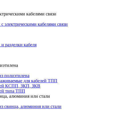
ктрическими кабелями связи
с электрическими кабелями связи
 и разделки кабеля
лиэтилена
из полиэтилена
саживаемые для кабелей ТПП
лей КСПП, ЗКП, ЗКВ
ей типа ТПП
инца, алюминия или стали
из свинца, алюминия или стали