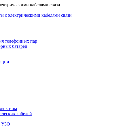
лектрическими кабелями связи
ы с электрическими кабелями связи
ия телефонных пар
орных батарей
зации
ры к ним
ических кабелей
я УЗО