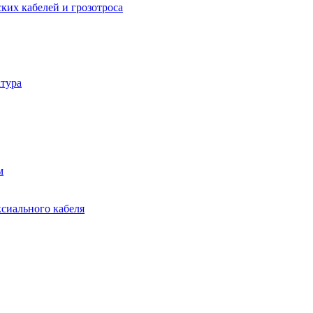
ких кабелей и грозотроса
тура
м
ксиального кабеля