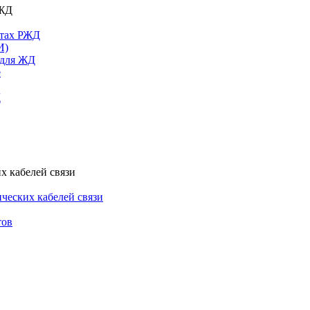
РЖД
ктах РЖД
И)
 для ЖД
е
Д
х кабелей связи
ческих кабелей связи
тов