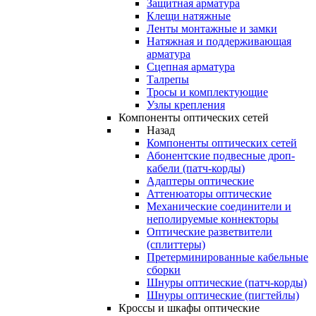
Защитная арматура
Клещи натяжные
Ленты монтажные и замки
Натяжная и поддерживающая
арматура
Сцепная арматура
Талрепы
Тросы и комплектующие
Узлы крепления
Компоненты оптических сетей
Назад
Компоненты оптических сетей
Абонентские подвесные дроп-
кабели (патч-корды)
Адаптеры оптические
Аттенюаторы оптические
Механические соединители и
неполируемые коннекторы
Оптические разветвители
(сплиттеры)
Претерминированные кабельные
сборки
Шнуры оптические (патч-корды)
Шнуры оптические (пигтейлы)
Кроссы и шкафы оптические