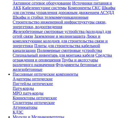
Активное сетевое оборудование
Источники питания и
АКБ
Кабеленесущие системы
Компоненты СКС
Шкафы
для системы управления дорожным движением АСУДД
Шкафы и стойки телекоммуникационные
Строительство инженерной инфраструктуры связи,
энергетики, водоотведения
Железобетонные смотровые устройства (колодцы) для
сетей связи
Заземление и молниезащита
Люки и
комплектующие колодцев для строительства связи и
энергетики
Плиты для строительства кабельной
канализации
Полимерные смотровые устройства
Специальный инвентарь для монтажа кабеля
Средства
ограждения и оповещения
Трубы и аксессуары
различного назначения
Фундаменты бетонные и
железобетонные
Пассивные оптические компоненты
Адаптеры оптические
Пигтейлы оптические
Патч-корды
MPO патч-корды
Коннекторы оптические
Сплиттеры оптические
Аттенюаторы
КДЗС
Модули и Медиаконвертеры