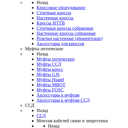
Назад
Кроссовое оборудование
Стоечные кроссы
Настенные кроссы
Кроссы HTTB
Стоечные кроссы собранные
Настенные кроссы собранные
Розетки настенные (абонентские)
Аксессуары для кроссов
Муфты оптические
Назад
Муфты оптические
Муфты ССД
Муфты-кросс
Муфты GJS
Муфты Huatel
Муфты МВОТ
Муфты FOSC
Аксессуары к муфтам
Аксессуары к муфтам ССД
ССД
Назад
ССД
Монтаж кабелей связи и энергетики
Назад