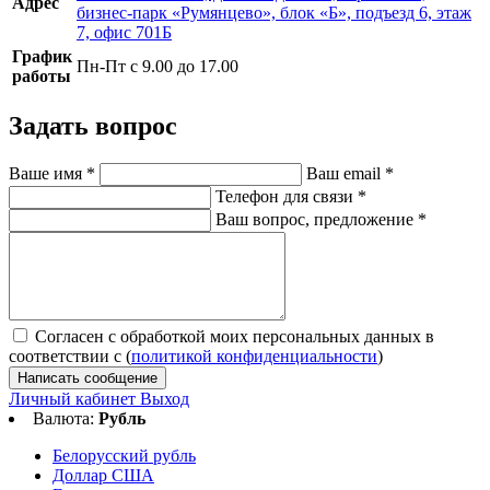
Адрес
бизнес-парк «Румянцево», блок «Б», подъезд 6, этаж
7, офис 701Б
График
Пн-Пт с 9.00 до 17.00
работы
Задать вопрос
Ваше имя
*
Ваш email
*
Телефон для связи
*
Ваш вопрос, предложение
*
Согласен с обработкой моих персональных данных в
соответствии с (
политикой конфиденциальности
)
Написать сообщение
Личный кабинет
Выход
Валюта:
Рубль
Белорусский рубль
Доллар США