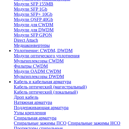
Модули SFP 155MB
Модули SFP 1Gb
Модули SFP+ 10Gb
Модули QSFP 40Gb
Модули для CWDM
Модули для DWDM
Модули SFP GPON
Direct Attach
Медиаконвертеры
Уплотнение: CWDM, DWDM
Модули оптического уплотнения
Мультиплексоры CWDM
Фильтры CWDM
Модули OADM CWDM
Мультиплексоры DWDM
Кабель и кабельная арматура
Кабель оптический (магистральный)
Кабель оптический (локальный)
Дроп кабель
Натяжная арматура
Поддерживающая арматура
Узлы крепления
Спиральная арматура
Спиральные зажимы ПСО
Спиральные зажимы НСО
Протекторы спиральные