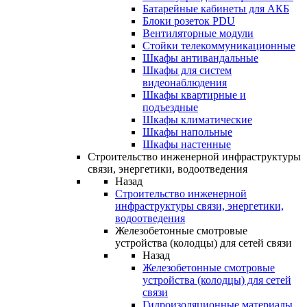
Батарейные кабинеты для АКБ
Блоки розеток PDU
Вентиляторные модули
Стойки телекоммуникационные
Шкафы антивандальные
Шкафы для систем
видеонаблюдения
Шкафы квартирные и
подъездные
Шкафы климатические
Шкафы напольные
Шкафы настенные
Строительство инженерной инфраструктуры
связи, энергетики, водоотведения
Назад
Строительство инженерной
инфраструктуры связи, энергетики,
водоотведения
Железобетонные смотровые
устройства (колодцы) для сетей связи
Назад
Железобетонные смотровые
устройства (колодцы) для сетей
связи
Гидроизоляционные материалы