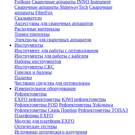
Fujikura
Сварочные аппараты INNO Instrument
Сварочные аппараты ShinewayTech
Cварочные
аппараты FiberFox
Скалыватели
Аксессуары для сварочных аппаратов
Расходные материалы
Термострипперы
Электроды для сварочных аппаратов
Инструменты
Инструмент для работы с оптоволокном
Инструменты для работы с кабелем
Наборы инструментов
Инструменты СКС
Горелки и балоны
Палатки
Чистящие средства для оптоволокна
Измерительное оборудование
Рефлектометры
EXFO рефлектометры
KIWI рефлектометры
Рефлектометры FOD
Рефлектометры Yokogawa
Рефлектометры Связь Прибор
Рефлектометры ТОПАЗ
Платформы EXFO
Модули для платформ EXFO
Оптические тестеры
Источники оптического излучения