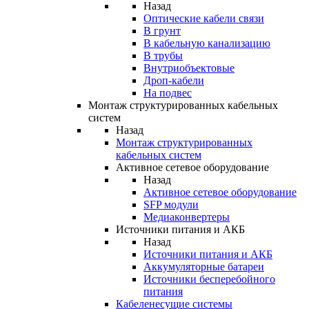
Назад
Оптические кабели связи
В грунт
В кабельную канализацию
В трубы
Внутриобъектовые
Дроп-кабели
На подвес
Монтаж структурированных кабельных
систем
Назад
Монтаж структурированных
кабельных систем
Активное сетевое оборудование
Назад
Активное сетевое оборудование
SFP модули
Медиаконвертеры
Источники питания и АКБ
Назад
Источники питания и АКБ
Аккумуляторные батареи
Источники бесперебойного
питания
Кабеленесущие системы