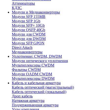
Аттенюаторы
КДЗС
Модули и Медиаконвертеры
Модули SFP 155MB
Модули SFP 1Gb
Модули SFP+ 10Gb
Модули QSFP 40Gb
Модули для CWDM
Модули для DWDM
Модули SFP GPON
Direct Attach
Медиаконвертеры
Уплотнение: CWDM, DWDM
Модули оптического уплотнения
Мультиплексоры CWDM
Фильтры CWDM
Модули OADM CWDM
Мультиплексоры DWDM
Кабель и кабельная арматура
Кабель оптический (магистральный)
Кабель оптический (локальный)
Дроп кабель
Натяжная арматура
Поддерживающая арматура
Узлы крепления