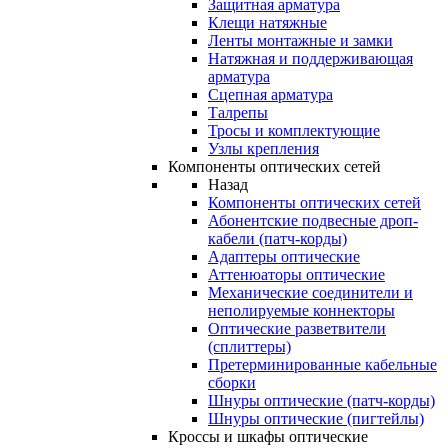
Защитная арматура
Клещи натяжные
Ленты монтажные и замки
Натяжная и поддерживающая
арматура
Сцепная арматура
Талрепы
Тросы и комплектующие
Узлы крепления
Компоненты оптических сетей
Назад
Компоненты оптических сетей
Абонентские подвесные дроп-
кабели (патч-корды)
Адаптеры оптические
Аттенюаторы оптические
Механические соединители и
неполируемые коннекторы
Оптические разветвители
(сплиттеры)
Претерминированные кабельные
сборки
Шнуры оптические (патч-корды)
Шнуры оптические (пигтейлы)
Кроссы и шкафы оптические