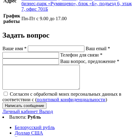
Адрес
бизнес-парк «Румянцево», блок «Б», подъезд 6, этаж
7, офис 701Б
График
Пн-Пт с 9.00 до 17.00
работы
Задать вопрос
Ваше имя
*
Ваш email
*
Телефон для связи
*
Ваш вопрос, предложение
*
Согласен с обработкой моих персональных данных в
соответствии с (
политикой конфиденциальности
)
Написать сообщение
Личный кабинет
Выход
Валюта:
Рубль
Белорусский рубль
Доллар США