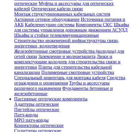
оптические
Муфты и аксессуары для оптических
кабелей
Оптические кабели связи
Монтаж структурированных кабельных систем
Активное сетевое оборудование
Источники питания и
АКБ
Кабеленесущие системы
Компоненты СКС
Шкафы
для системы управления дорожным движением АСУДД
Шкафы и стойки телекоммуникационные
Строительство инженерной инфраструктуры связи,
энергетики, водоотведения
Железобетонные смотровые устройства (колодцы) для
сетей связи
Заземление и молниезащита
Люки и
комплектующие колодцев для строительства связи и
энергетики
Плиты для строительства кабельной
канализации
Полимерные смотровые устройства
Специальный инвентарь для монтажа кабеля
Средства
ограждения и оповещения
Трубы и аксессуары
различного назначения
Фундаменты бетонные и
железобетонные
Пассивные оптические компоненты
Адаптеры оптические
Пигтейлы оптические
Патч-корды
MPO патч-корды
Коннекторы оптические
Сплиттеры оптические