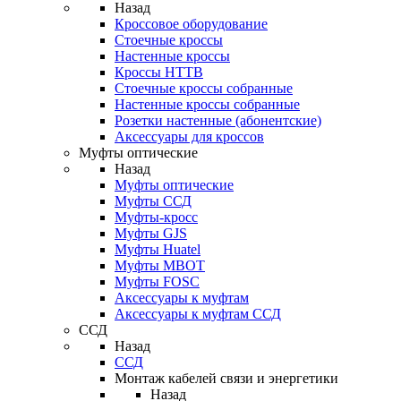
Назад
Кроссовое оборудование
Стоечные кроссы
Настенные кроссы
Кроссы HTTB
Стоечные кроссы собранные
Настенные кроссы собранные
Розетки настенные (абонентские)
Аксессуары для кроссов
Муфты оптические
Назад
Муфты оптические
Муфты ССД
Муфты-кросс
Муфты GJS
Муфты Huatel
Муфты МВОТ
Муфты FOSC
Аксессуары к муфтам
Аксессуары к муфтам ССД
ССД
Назад
ССД
Монтаж кабелей связи и энергетики
Назад