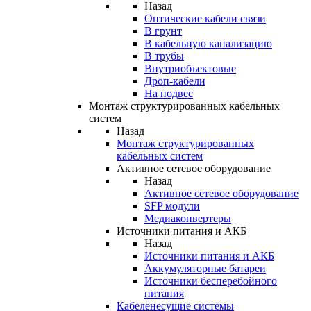
Назад
Оптические кабели связи
В грунт
В кабельную канализацию
В трубы
Внутриобъектовые
Дроп-кабели
На подвес
Монтаж структурированных кабельных
систем
Назад
Монтаж структурированных
кабельных систем
Активное сетевое оборудование
Назад
Активное сетевое оборудование
SFP модули
Медиаконвертеры
Источники питания и АКБ
Назад
Источники питания и АКБ
Аккумуляторные батареи
Источники бесперебойного
питания
Кабеленесущие системы