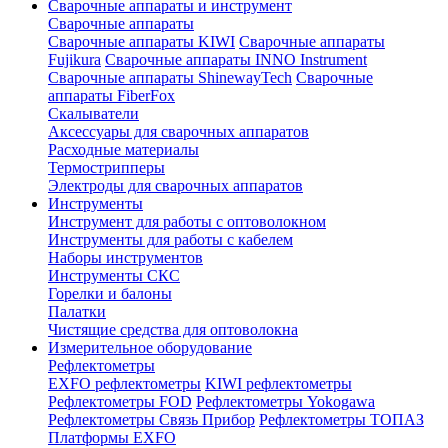
Сварочные аппараты и инструмент
Сварочные аппараты
Сварочные аппараты KIWI
Сварочные аппараты
Fujikura
Сварочные аппараты INNO Instrument
Сварочные аппараты ShinewayTech
Cварочные
аппараты FiberFox
Скалыватели
Аксессуары для сварочных аппаратов
Расходные материалы
Термострипперы
Электроды для сварочных аппаратов
Инструменты
Инструмент для работы с оптоволокном
Инструменты для работы с кабелем
Наборы инструментов
Инструменты СКС
Горелки и балоны
Палатки
Чистящие средства для оптоволокна
Измерительное оборудование
Рефлектометры
EXFO рефлектометры
KIWI рефлектометры
Рефлектометры FOD
Рефлектометры Yokogawa
Рефлектометры Связь Прибор
Рефлектометры ТОПАЗ
Платформы EXFO