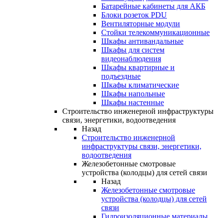
Батарейные кабинеты для АКБ
Блоки розеток PDU
Вентиляторные модули
Стойки телекоммуникационные
Шкафы антивандальные
Шкафы для систем
видеонаблюдения
Шкафы квартирные и
подъездные
Шкафы климатические
Шкафы напольные
Шкафы настенные
Строительство инженерной инфраструктуры
связи, энергетики, водоотведения
Назад
Строительство инженерной
инфраструктуры связи, энергетики,
водоотведения
Железобетонные смотровые
устройства (колодцы) для сетей связи
Назад
Железобетонные смотровые
устройства (колодцы) для сетей
связи
Гидроизоляционные материалы