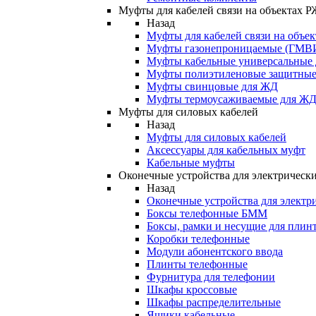
Муфты для кабелей связи на объектах 
Назад
Муфты для кабелей связи на объе
Муфты газонепроницаемые (ГМВ
Муфты кабельные универсальные
Муфты полиэтиленовые защитны
Муфты свинцовые для ЖД
Муфты термоусаживаемые для Ж
Муфты для силовых кабелей
Назад
Муфты для силовых кабелей
Аксессуары для кабельных муфт
Кабельные муфты
Оконечные устройства для электрически
Назад
Оконечные устройства для электри
Боксы телефонные БММ
Боксы, рамки и несущие для плин
Коробки телефонные
Модули абонентского ввода
Плинты телефонные
Фурнитура для телефонии
Шкафы кроссовые
Шкафы распределительные
Ящики кабельные