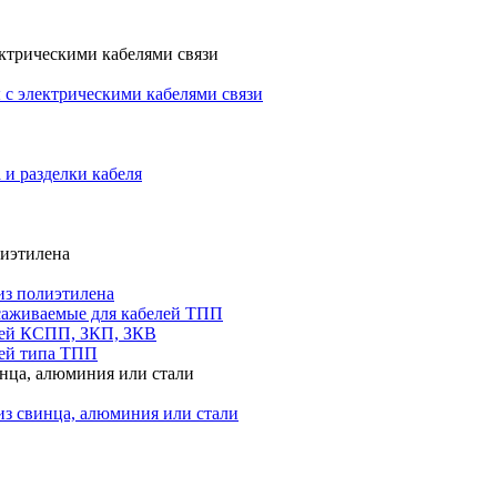
ктрическими кабелями связи
с электрическими кабелями связи
 и разделки кабеля
лиэтилена
из полиэтилена
саживаемые для кабелей ТПП
лей КСПП, ЗКП, ЗКВ
ей типа ТПП
инца, алюминия или стали
из свинца, алюминия или стали