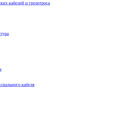
ких кабелей и грозотроса
тура
м
ксиального кабеля