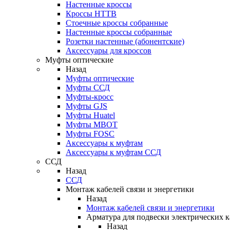
Настенные кроссы
Кроссы HTTB
Стоечные кроссы собранные
Настенные кроссы собранные
Розетки настенные (абонентские)
Аксессуары для кроссов
Муфты оптические
Назад
Муфты оптические
Муфты ССД
Муфты-кросс
Муфты GJS
Муфты Huatel
Муфты МВОТ
Муфты FOSC
Аксессуары к муфтам
Аксессуары к муфтам ССД
ССД
Назад
ССД
Монтаж кабелей связи и энергетики
Назад
Монтаж кабелей связи и энергетики
Арматура для подвески электрических к
Назад