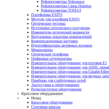
Рефлектометры Yokogawa
Рефлектометры Связь Прибор
Рефлектометры ТОПАЗ
Платформы EXFO
Модули для платформ EXFO
Оптические тестеры
Источники оптического излучения
Измерители оптической мощности
Визуальные локаторы повреждений
Компенсационные катушки
Идентификаторы активных волокон
Микроскопы
Оптические телефоны
Цифровые аттенюаторы
Измерительное оборудование для потоков Е1
Измерительное оборудование для ADSL лини
Измерительное оборудование для Gigabit Ether
Измерительное оборудование для медных ли
Приборы для слаботочных сетей
Аксессуары к оборудованию
Радиочастотное оборудование
Кроссовое оборудование
Назад
Кроссовое оборудование
Стоечные кроссы