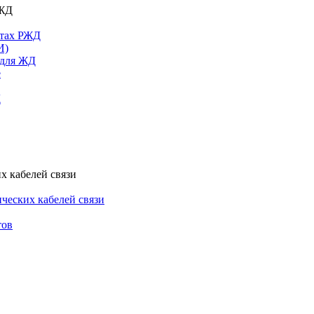
РЖД
ктах РЖД
И)
 для ЖД
е
Д
х кабелей связи
ческих кабелей связи
тов