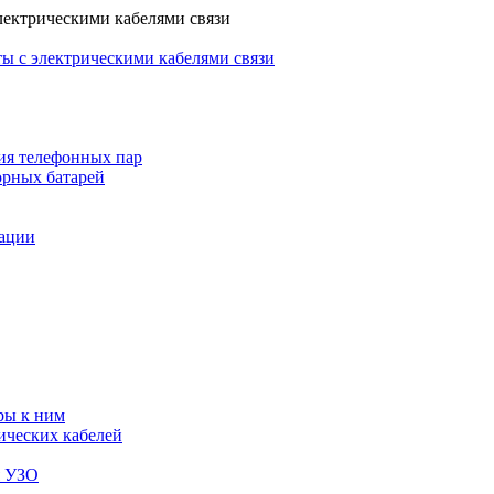
лектрическими кабелями связи
ы с электрическими кабелями связи
ия телефонных пар
орных батарей
зации
ры к ним
ических кабелей
я УЗО